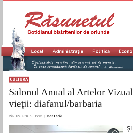
Meniu principal
Local
Administrație
Politică
Econo
CULTURĂ
Salonul Anual al Artelor Vizual
vieţii: diafanul/barbaria
Vin, 12/11/2015 - 15:04
Ioan Lazăr
Şi