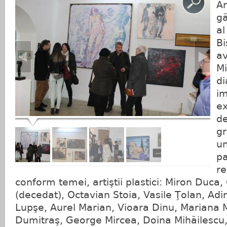
Ar
gă
al
Bi
a
Mi
di
i
ex
de
gr
un
pa
re
conform temei, artiştii plastici: Miron Duca
(decedat), Octavian Stoia, Vasile Ţolan, Ad
Lupşe, Aurel Marian, Vioara Dinu, Mariana
Dumitraş, George Mircea, Doina Mihăilescu,