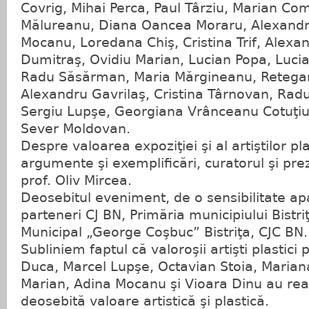
Covrig, Mihai Perca, Paul Târziu, Marian Co
Mălureanu, Diana Oancea Moraru, Alexandr
Mocanu, Loredana Chiş, Cristina Trif, Alexa
Dumitraş, Ovidiu Marian, Lucian Popa, Lucia
Radu Săsărman, Maria Mărgineanu, Retega
Alexandru Gavrilaş, Cristina Târnovan, Radu
Sergiu Lupşe, Georgiana Vrânceanu Cotuţiu
Sever Moldovan.
Despre valoarea expoziţiei şi al artiştilor pla
argumente şi exemplificări, curatorul şi pre
prof. Oliv Mircea.
Deosebitul eveniment, de o sensibilitate ap
parteneri CJ BN, Primăria municipiului Bistri
Municipal „George Coşbuc” Bistriţa, CJC BN.
Subliniem faptul că valoroşii artişti plastici 
Duca, Marcel Lupşe, Octavian Stoia, Marian
Marian, Adina Mocanu şi Vioara Dinu au real
deosebită valoare artistică şi plastică.