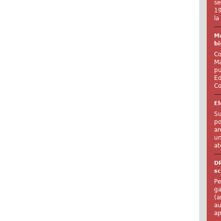
se
19
la
Ma
bi
Co
Ma
pu
Ed
Co
El
Su
po
an
un
at
D
sc
Pe
ga
(a
au
ap