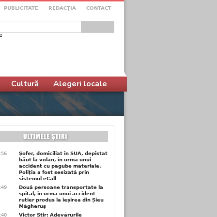
PUBLICITATE
REDACŢIA
CONTACT
e
ular de căutare
Cultură
Alegeri locale
3:56
Șofer, domiciliat în SUA, depistat
băut la volan, în urma unui
accident cu pagube materiale.
Poliția a fost sesizată prin
sistemul eCall
3:49
Două persoane transportate la
spital, în urma unui accident
rutier produs la ieșirea din Șieu
Măgheruș
3:40
Victor Știr: Adevărurile