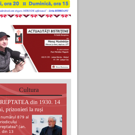
Cultura
REPTATEA din 1930. 14
i, prizonieri la ruși
 numărul 879 al
riodicului
reptatea” (an.
, din 13