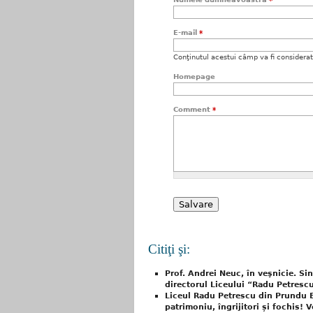
E-mail
*
Conţinutul acestui câmp va fi considerat c
Homepage
Comment
*
Citiţi şi:
Prof. Andrei Neuc, în veşnicie. Si
directorul Liceului “Radu Petresc
Liceul Radu Petrescu din Prundu 
patrimoniu, îngrijitori și fochis! 