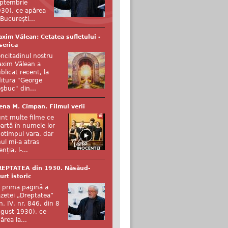
ptembrie
30), ce apărea
 București...
xim Vălean: Cetatea sufletului -
serica
ncitadinul nostru
xim Vălean a
blicat recent, la
itura "George
şbuc" din...
ena M. Cîmpan. Filmul verii
nt multe filme ce
artă în numele lor
otimpul vara, dar
ul mi-a atras
enția, l-...
REPTATEA din 1930. Năsăud-
urt istoric
 prima pagină a
zetei „Dreptatea”
n. IV, nr. 846, din 8
gust 1930), ce
ărea la...