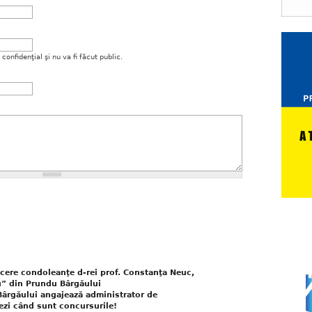
onfidenţial şi nu va fi făcut public.
ncere condoleanţe d-rei prof. Constanţa Neuc,
u” din Prundu Bârgăului
Bârgăului angajează administrator de
Vezi când sunt concursurile!