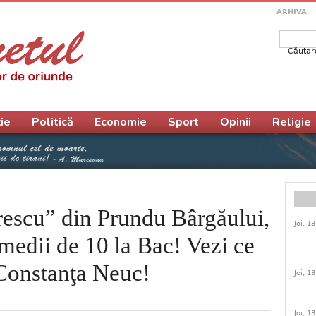
ARHIVA
Căutar
Form
ie
Politică
Economie
Sport
Opinii
Religie
rescu” din Prundu Bârgăului,
Joi, 1
medii de 10 la Bac! Vezi ce
 Constanţa Neuc!
Joi, 1
Joi, 1