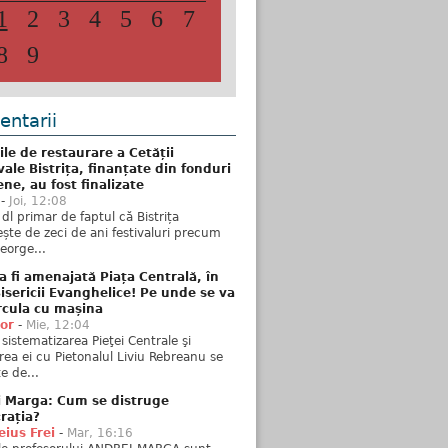
1
2
3
4
5
6
7
8
9
ntarii
ile de restaurare a Cetății
ale Bistrița, finanțate din fonduri
ne, au fost finalizate
-
Joi, 12:08
 dl primar de faptul că Bistrița
ște de zeci de ani festivaluri precum
George...
 fi amenajată Piața Centrală, în
isericii Evanghelice! Pe unde se va
rcula cu mașina
tor
-
Mie, 12:04
sistematizarea Pieţei Centrale şi
rea ei cu Pietonalul Liviu Rebreanu se
e de...
i Marga: Cum se distruge
rația?
ius Frei
-
Mar, 16:16