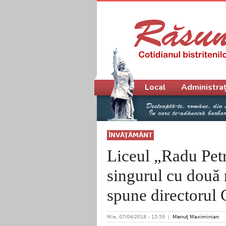
Meniu principal
Local
Administraț
ÎNVĂŢĂMÂNT
Liceul „Radu Pet
singurul cu două 
spune directorul
Mie, 07/04/2018 - 15:59
Menuţ Maximinian