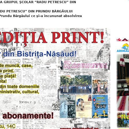
LA GRUPUL ŞCOLAR “RADU PETRESCU” DIN
RADU PETRESCU” DIN PRUNDU BÂRGĂULUI
Prundu Bârgăului ce şi-a încununat absolvirea