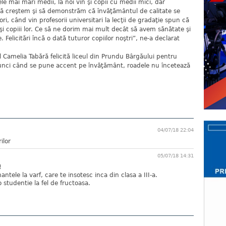
le mai mari medii, la noi vin şi copii cu medii mici, dar
să creştem şi să demonstrăm că învăţământul de calitate se
ri, când vin profesorii universitari la lecţii de gradaţie spun că
 şi copiii lor. Ce să ne dorim mai mult decât să avem sănătate şi
elicitări încă o dată tuturor copiilor noştri”, ne-a declarat
l Camelia Tabără felicită liceul din Prundu Bârgăului pentru
tunci când se pune accent pe învăţământ, roadele nu încetează
04/07/18 22:04
rilor
05/07/18 14:31
!
ntele la varf, care te insotesc inca din clasa a III-a.
 studentie la fel de fructoasa.