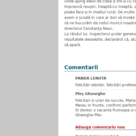
unde ajung elevii de clasa a VIII-a cu ce
împreună reuşim, treaptă-cu treaptă, 
poate face şi în mediul rural. De multe o
avem o şcoală în care ar dori să înveţe
să ne bucurăm de rodul muncii noastre. F
directorul Constanţa Neuc.
La rândul lui, inspectorul şcolar genera
rezultatele deosebite, declarând că, a
să apară.
Comentarii
PANDA LENUTA
Felicitări elevilor, felicitări profeso
Pleș Gheorghe
Felicitari si urari de succes, Maria
Mereu in frunte, confirmi performa
Iti doresc o vacanta frumoasa si o
Gheorghe Ples
Adaugă comentariu nou
Numele dumneavoastră
*