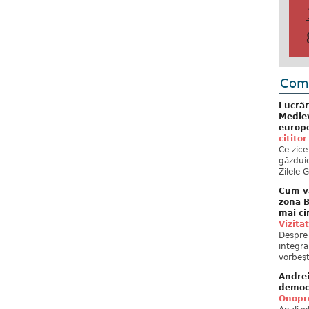
Come
Lucrăr
Mediev
europe
cititor
Ce zice
găzduie
Zilele 
Cum va
zona B
mai ci
Vizita
Despre 
integra
vorbeşt
Andre
democ
Onopre