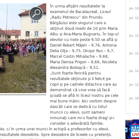
În urma afişării rezultatelor la
Joi, 1
examenul de Bacalaureat, Liceul
„Radu Petrescu” din Prundu
Joi, 1
Bârgăului este singurul care a
obţinut două medii de 10 prin Maria
Albu şi Ana-Maria Bugnariu. În top-ul
Joi, 1
elevilor cu note peste 9,50 se află şi
Daniel Robert Măjeri – 9,76, Antonia
Delia Gîţa – 9,75, Onişor Rus – 9,7,
Joi, 1
Marcel Costin Mihalache – 9,68,
Maria Denisa Prigon – 9,66, Nicoleta
Alexandra Bodaşcă – 9,51.
Joi, 1
„Sunt foarte fericită pentru
rezultatele obţinute şi îi felicit pe
copii şi pe cadrele didactice care au
Joi, 1
demonstrat că cine vrea să facă
şcoală se află în liceul nostru pe cele
Joi, 1
mai bune mâini. Aici vorbim despre
dascăli care se dedică cu totul
muncii cu elevii, sunt oameni
minunaţi care mi-s foarte dragi şi-i
consider o adevărată familie.
lo, ci în urma unei munci în echipă a profesorilor cu elevii,
u rezultatele deosebite. Spre deosebire de liceele cu pretenţii,