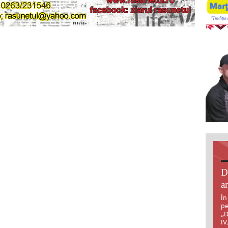
D
an
În
pe
„D
IV