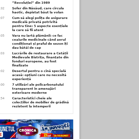
”Revoluției” din 1989
3:32
Șofer din Năsăud, care circula
haotic, depistat băut la volan
1:07
Cum să alegi polița de asigurare
medicală privată potrivită
pentru tine: 5 aspecte esențiale
la care să fii atent
1:05
Vara nu iartă plămânii: ce fac
ceaiurile medicinale când aerul
condiționat și praful de sezon îți
dau bătăi de cap
1:03
Lucrările de restaurare a Cetății
Medievale Bistrița, finanțate din
fonduri europene, au fost
finalizate
1:02
Desertul pentru o cină specială
acasă: opțiuni care nu necesită
experiență
1:00
7 utilizări ale policarbonatului
transparent în amenajări
exterioare moderne
0:54
Caracteristici cheie ale
colecțiilor de mobilier de grădină
rezistent la intemperii