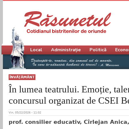
Meniu principal
Local
Administrație
Politică
Econo
ÎNVĂŢĂMÂNT
În lumea teatrului. Emoție, tale
concursul organizat de CSEI B
Vin, 05/22/2026 - 11:02
prof. consilier educativ, Cîrlejan Anic