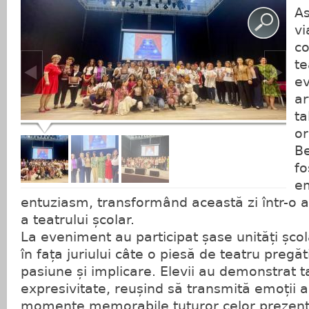
As
vi
co
te
ev
ar
ta
or
Be
fo
em
entuziasm, transformând această zi într-o 
a teatrului școlar.
La eveniment au participat șase unități șco
în fața juriului câte o piesă de teatru preg
pasiune și implicare. Elevii au demonstrat tal
expresivitate, reușind să transmită emoții a
momente memorabile tuturor celor prezenț