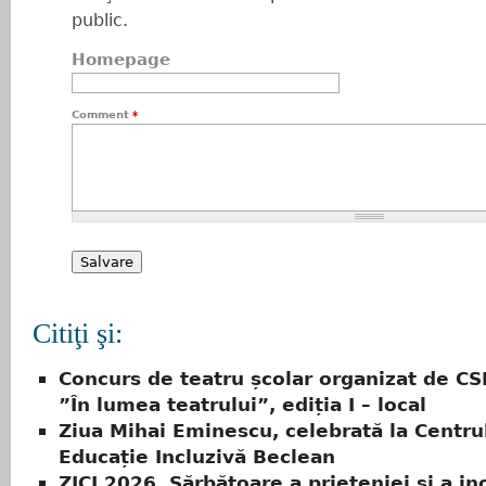
public.
Homepage
Comment
*
Citiţi şi:
Concurs de teatru școlar organizat de CS
”În lumea teatrului”, ediția I – local
Ziua Mihai Eminescu, celebrată la Centru
Educație Incluzivă Beclean
ZICI 2026. Sărbătoare a prieteniei și a inc