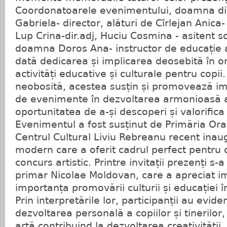
Coordonatoarele evenimentului, doamna dir
Gabriela- director, alături de Cîrlejan Anica-
Lup Crina-dir.adj, Huciu Cosmina - asitent s
doamna Doros Ana- instructor de educație 
dată dedicarea și implicarea deosebită în 
activități educative și culturale pentru copii
neobosită, acestea susțin și promovează im
de evenimente în dezvoltarea armonioasă a 
oportunitatea de a-și descoperi și valorifica t
Evenimentul a fost susținut de Primăria Oraș
Centrul Cultural Liviu Rebreanu recent inau
modern care a oferit cadrul perfect pentru
concurs artistic. Printre invitații prezenți 
primar Nicolae Moldovan, care a apreciat imp
importanța promovării culturii și educației 
Prin interpretările lor, participanții au eviden
dezvoltarea personală a copiilor și tinerilo
artă contribuind la dezvoltarea creativității,