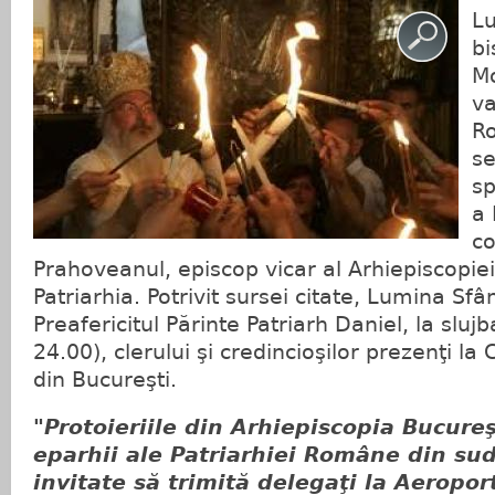
Lu
bi
Mo
va
R
se
sp
a 
co
Prahoveanul, episcop vicar al Arhiepiscopiei
Patriarhia. Potrivit sursei citate, Lumina Sfâ
Preafericitul Părinte Patriarh Daniel, la sluj
24.00), clerului şi credincioşilor prezenţi la
din Bucureşti.
"Protoieriile din Arhiepiscopia Bucureşt
eparhii ale Patriarhiei Române din sud
invitate să trimită delegaţi la Aeropor