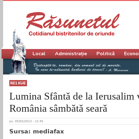
Meniu principal
Local
Administrație
Politică
Econo
RELIGIE
Lumina Sfântă de la Ierusalim v
România sâmbătă seară
Joi, 05/02/2013 - 12:45
Sursa: mediafax