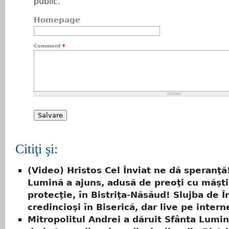
public.
Homepage
Comment
*
Citiţi şi:
(Video) Hristos Cel Înviat ne dă speranţă
Lumină a ajuns, adusă de preoţi cu măşti
protecţie, în Bistriţa-Năsăud! Slujba de Î
credincioşi în Biserică, dar live pe intern
Mitropolitul Andrei a dăruit Sfânta Lumi