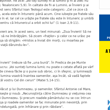
nilor, ne zice: „Voi toţi sunteţi fii ai luminii şi fii ai zilei; nu
 Tesaloniceni 5,9). În calitate de fii ai Luminii, ai Învierii şi ai
est sens Sfântul Ioan Teologul este categoric: „Cel ce zice că
te, acela este în întuneric până acum. Cine iubeşte pe fratele său
în el. Iar cel ce urăşte pe fratele său este în întuneric şi umblă
pentru că întunericul a orbit ochii lui” (1 Ioan 2,9-11).
erii are, în acest sens, un text minunat: „Ziua Învierii! Să ne
 să ne îmbrăţişăm. Să zicem «fraţilor» şi celor ce ne urăsc pe
aşa să strigăm: «Hristos a înviat din morţi, cu moartea pe
viaţă dăruindu-le»”.
i Învierii” trebuie să fie „una bună”. În Predica de pe Munte
ucru: „Voi sunteţi lumina lumii; nu poate o cetate aflată pe vârf
 cineva făclie şi o pune sub obroc, ci în sfeşnic, şi luminează
 lumina voastră înaintea oamenilor, aşa încât, să vadă faptele
ăl vostru Cel din ceruri” (Matei 5,14-15).
plăcut şi lui Dumnezeu, şi oamenilor. Sfântul Antonie cel Mare,
iseşte şi nouă: „Recunoştinţa către Dumnezeu şi vieţuirea cea
ui Dumnezeu. Şi precum roadele pământului nu se coc într-un
, aşa şi roadele oamenilor se fac minunate prin nevoinţă, prin
ndelungată, prin înfrânare şi prin răbdare”.