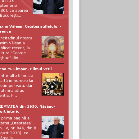
, din 13
ptembrie
30), ce apărea
 București...
xim Vălean: Cetatea sufletului -
serica
ncitadinul nostru
xim Vălean a
blicat recent, la
itura "George
şbuc" din...
ena M. Cîmpan. Filmul verii
nt multe filme ce
artă în numele lor
otimpul vara, dar
ul mi-a atras
enția, l-...
REPTATEA din 1930. Năsăud-
urt istoric
 prima pagină a
zetei „Dreptatea”
n. IV, nr. 846, din 8
gust 1930), ce
ărea la...