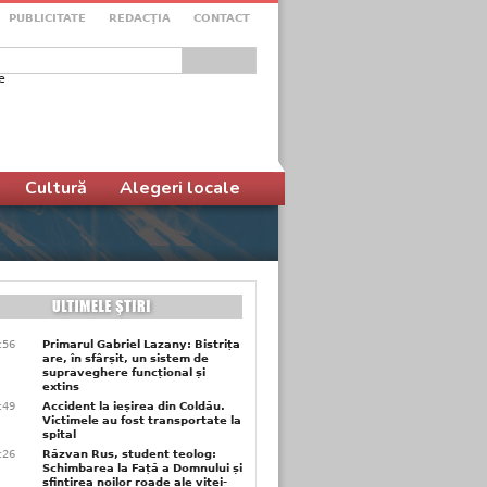
PUBLICITATE
REDACŢIA
CONTACT
e
ular de căutare
Cultură
Alegeri locale
9:56
Primarul Gabriel Lazany: Bistrița
are, în sfârșit, un sistem de
supraveghere funcțional și
extins
9:49
Accident la ieșirea din Coldău.
Victimele au fost transportate la
spital
6:26
Răzvan Rus, student teolog:
Schimbarea la Față a Domnului și
sfințirea noilor roade ale viței-