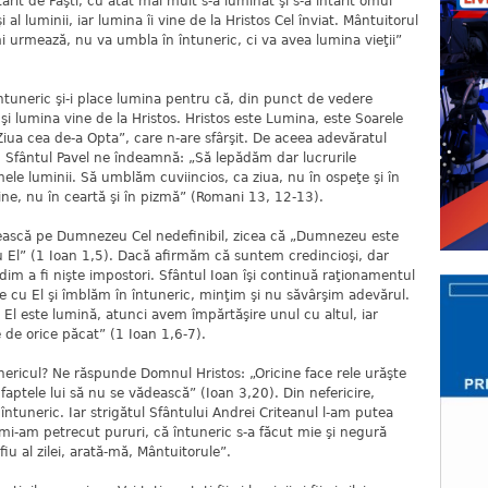
ărit de Paşti, cu atât mai mult s-a luminat şi s-a întărit omul
i al luminii, iar lumina îi vine de la Hristos Cel înviat. Mântuitorul
i urmează, nu va umbla în întuneric, ci va avea lumina vieţii”
întuneric şi-i place lumina pentru că, din punct de vedere
l şi lumina vine de la Hristos. Hristos este Lumina, este Soarele
„Ziua cea de-a Opta”, care n-are sfârşit. De aceea adevăratul
i”. Sfântul Pavel ne îndeamnă: „Să lepădăm dar lucrurile
ele luminii. Să umblăm cuviincios, ca ziua, nu în ospeţe şi în
uşine, nu în ceartă şi în pizmă” (Romani 13, 12-13).
nească pe Dumnezeu Cel nedefinibil, zicea că „Dumnezeu este
ru El” (1 Ioan 1,5). Dacă afirmăm că suntem credincioşi, dar
im a fi nişte impostori. Sfântul Ioan îşi continuă raţionamentul
e cu El şi îmblăm în întuneric, minţim şi nu săvârşim adevărul.
l este lumină, atunci avem împărtăşire unul cu altul, iar
e de orice păcat” (1 Ioan 1,6-7).
unericul? Ne răspunde Domnul Hristos: „Oricine face rele urăşte
faptele lui să nu se vădească” (Ioan 3,20). Din nefericire,
 întuneric. Iar strigătul Sfântului Andrei Criteanul l-am putea
mi-am petrecut pururi, că întuneric s-a făcut mie şi negură
u al zilei, arată-mă, Mântuitorule”.