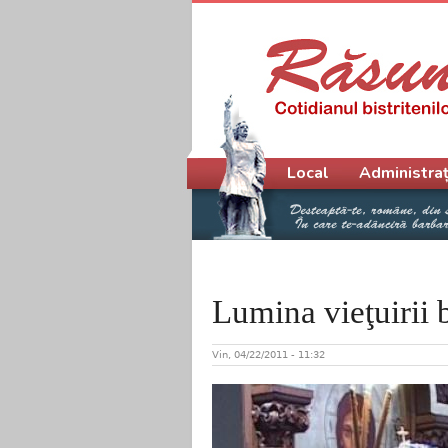
Meniu principal
Local
Administraț
Lumina vieţuirii 
Vin, 04/22/2011 - 11:32