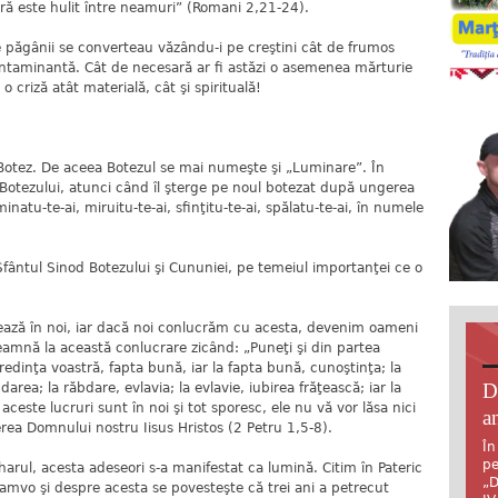
ă este hulit între neamuri” (Romani 2,21-24).
ine păgânii se converteau văzându-i pe creştini cât de frumos
contaminantă. Cât de necesară ar fi astăzi o asemenea mărturie
o criză atât materială, cât şi spirituală!
 Botez. De aceea Botezul se mai numeşte şi „Luminare”. În
a Botezului, atunci când îl şterge pe noul botezat după ungerea
inatu-te-ai, miruitu-te-ai, sfinţitu-te-ai, spălatu-te-ai, în numele
Sfântul Sinod Botezului şi Cununiei, pe temeiul importanţei ce o
crează în noi, iar dacă noi conlucrăm cu acesta, devenim oameni
deamnă la această conlucrare zicând: „Puneţi şi din partea
redinţa voastră, fapta bună, iar la fapta bună, cunoştinţa; la
D
darea; la răbdare, evlavia; la evlavie, iubirea frăţească; iar la
ceste lucruri sunt în noi şi tot sporesc, ele nu vă vor lăsa nici
an
erea Domnului nostru Iisus Hristos (2 Petru 1,5-8).
În
pe
harul, acesta adeseori s-a manifestat ca lumină. Citim în Pateric
„D
mvo şi despre acesta se povesteşte că trei ani a petrecut