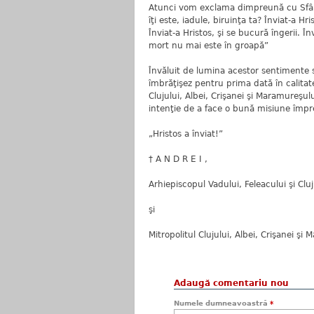
Atunci vom exclama dimpreună cu Sfânt
îţi este, iadule, biruinţa ta? Înviat-a Hri
Înviat-a Hristos, şi se bucură îngerii. În
mort nu mai este în groapă”
Învăluit de lumina acestor sentimente sf
îmbrăţişez pentru prima dată în calitate 
Clujului, Albei, Crişanei şi Maramureşu
intenţie de a face o bună misiune împreu
„Hristos a înviat!”
† A N D R E I ,
Arhiepiscopul Vadului, Feleacului şi Cluj
şi
Mitropolitul Clujului, Albei, Crişanei şi
Adaugă comentariu nou
Numele dumneavoastră
*