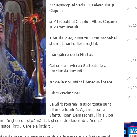
Arhiepiscop al Vadului, Feleacului şi
Joi, 1
Clujului
şi Mitropolit al Clujului, Albei, Crişanei
Joi, 1
şi Maramureşului
iubitului cler, cinstitului cin monahal
Joi, 1
şi dreptmăritorilor creştini,
mângâiere de la Hristos
Joi, 1
Cel ce cu Învierea Sa toate le-a
umplut de lumină,
Joi, 1
iar de la noi, sfântă binecuvântare!
Joi, 1
Iubiţi credincioşi,
Joi, 1
La Sărbătoarea Paştilor toate sunt
pline de lumină. Aşa ne spune
Sfântul Ioan Damaschinul în slujba
mină: şi cerul, şi pământul, şi cele de dedesubt. Deci să
istos, întru Care s-a întărit”.