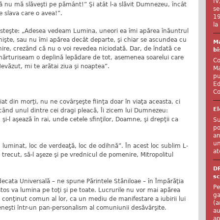
IV
 nu mă slăveşti pe pământ!” Şi atât l-a slăvit Dumnezeu, încât
se
de slava care o avea!”.
19
la
esteşte: „Adesea vedeam Lumina, uneori ea îmi apărea înăuntrul
nişte, sau nu îmi apărea decât departe, şi chiar se ascundea cu
Ma
ire, crezând că nu o voi revedea niciodată. Dar, de îndată ce
bi
mărturiseam o deplină lepădare de tot, asemenea soarelui care
Co
Nevăzut, mi te arătai ziua şi noaptea”.
Ma
pu
Ed
Co
at din morţi, nu ne covârşeşte fiinţa doar în viaţa aceasta, ci
El
când unul dintre cei dragi pleacă, Îi zicem lui Dumnezeu:
-l aşează în rai, unde cetele sfinţilor, Doamne, şi drepţii ca
Su
po
an
un
oc luminat, loc de verdeaţă, loc de odihnă”. În acest loc sublim L-
at
recut, să-l aşeze şi pe vrednicul de pomenire, Mitropolitul
D
sc
ecata Universală – ne spune Părintele Stăniloae – în Împărăţia
Pe
tos va lumina pe toţi şi pe toate. Lucrurile nu vor mai apărea
ga
conţinut comun al lor, ca un mediu de manifestare a iubirii lui
(a
meneşti într-un pan-personalism al comuniunii desăvârşite.
au
ap