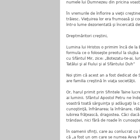
numele lui Dumnezeu din pricina voastr
În vremurile de înflorire a vieţii creşt
trăiesc. Vieţuirea lor era frumoasă şi 
într-o lume dezorientată şi încercată de 
Dreptmăritori creştini,
Lumina lui Hristos o primim încă de la
formula ce o foloseşte preotul la slujb
cu Sfântul Mir, zice: „Botezatu-te-ai, lum
Tatălui şi al Fiului şi al Sfântului Duh”
Noi ştim că acest an a fost dedicat de 
are familia creştină în viaţa societăţii.
Or, harul primit prin Sfintele Taine lu
ai luminii. Sfântul Apostol Petru ne în
voastră toată sârguinţa şi adăugaţi la c
cunoştinţă, înfrânarea; la înfrânare, răb
iubirea frăţească, dragostea. Căci dacă a
trândavi, nici fără de roade în cunoaşt
În oamenii sfinţi, care au conlucrat cu 
că „a fost un om care se numea Avva Pa