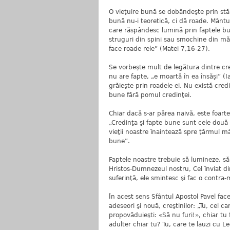
O vieţuire bună se dobândeşte prin stăr
bună nu-i teoretică, ci dă roade. Mântu
care răspândesc lumină prin faptele bu
struguri din spini sau smochine din mă
face roade rele” (Matei 7,16-27).
Se vorbeşte mult de legătura dintre cr
nu are fapte, „e moartă în ea însăşi” (
grăieşte prin roadele ei. Nu există cred
bune fără pomul credinţei.
Chiar dacă s-ar părea naivă, este foarte 
„Credinţa şi fapte bune sunt cele două 
vieţii noastre înaintează spre ţărmul m
bune”.
Faptele noastre trebuie să lumineze, să
Hristos-Dumnezeul nostru, Cel înviat di
suferinţă, ele smintesc şi fac o contra-
În acest sens Sfântul Apostol Pavel face 
adeseori şi nouă, creştinilor: „Tu, cel ca
propovăduieşti: «Să nu furi!», chiar tu f
adulter chiar tu? Tu, care te lauzi cu L