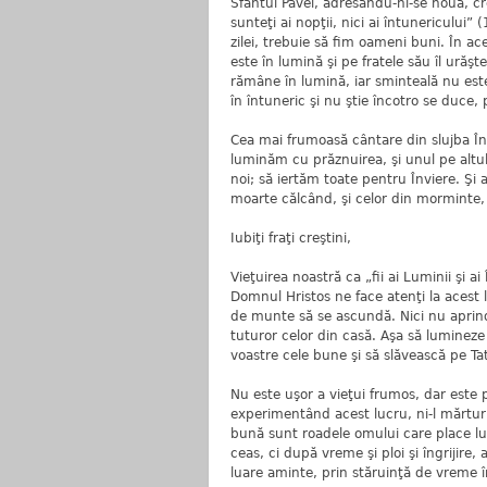
Sfântul Pavel, adresându-ni-se nouă, creşti
sunteţi ai nopţii, nici ai întunericului” (1
zilei, trebuie să fim oameni buni. În ac
este în lumină şi pe fratele său îl urăş
rămâne în lumină, iar sminteală nu este 
în întuneric şi nu ştie încotro se duce, 
Cea mai frumoasă cântare din slujba Învi
luminăm cu prăznuirea, şi unul pe altul
noi; să iertăm toate pentru Înviere. Şi 
moarte călcând, şi celor din morminte, 
Iubiţi fraţi creştini,
Vieţuirea noastră ca „fii ai Luminii şi a
Domnul Hristos ne face atenţi la acest l
de munte să se ascundă. Nici nu aprinde
tuturor celor din casă. Aşa să lumineze
voastre cele bune şi să slăvească pe Tat
Nu este uşor a vieţui frumos, dar este 
experimentând acest lucru, ni-l mărtur
bună sunt roadele omului care place l
ceas, ci după vreme şi ploi şi îngrijire
luare aminte, prin stăruinţă de vreme î