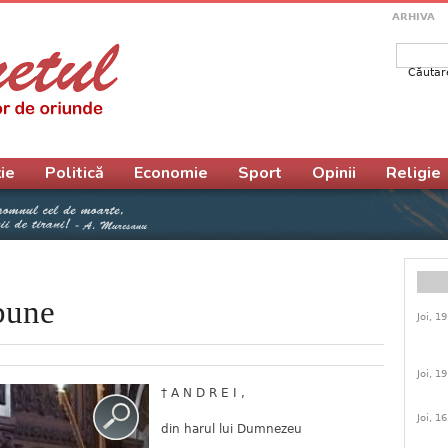
ARHIVA
Căutar
Form
ie
Politică
Economie
Sport
Opinii
Religie
bune
Joi, 1
Joi, 1
† A N D R E I ,
Joi, 1
din harul lui Dumnezeu