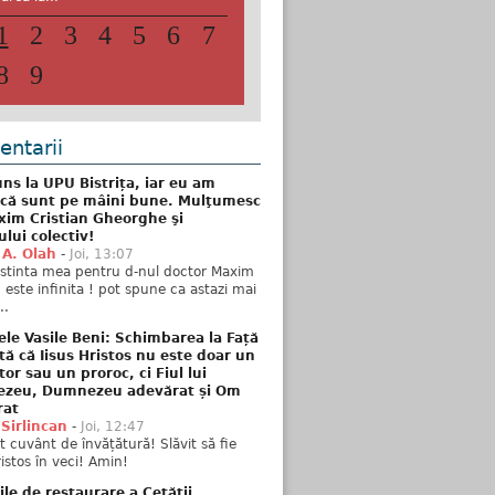
1
2
3
4
5
6
7
8
9
ntarii
ns la UPU Bistrița, iar eu am
 că sunt pe mâini bune. Mulţumesc
xim Cristian Gheorghe şi
ului colectiv!
 A. Olah
-
Joi, 13:07
stinta mea pentru d-nul doctor Maxim
n este infinita ! pot spune ca astazi mai
..
ele Vasile Beni: Schimbarea la Față
tă că Iisus Hristos nu este doar un
tor sau un proroc, ci Fiul lui
zeu, Dumnezeu adevărat și Om
rat
 Sirlincan
-
Joi, 12:47
 cuvânt de învățătură! Slăvit să fie
ristos în veci! Amin!
ile de restaurare a Cetății