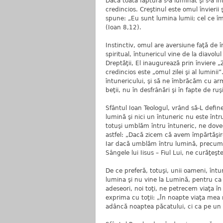
Dacă toată făptura s-a luminat şi s-a înt
credincios. Creştinul este omul învierii ş
spune: „Eu sunt lumina lumii; cel ce îm
(Ioan 8,12).
Instinctiv, omul are aversiune faţă de 
spiritual, întunericul vine de la diavolu
Dreptăţii, El inaugurează prin înviere 
credincios este „omul zilei şi al lumini
întunericului, şi să ne îmbrăcăm cu arm
beţii, nu în desfrânări şi în fapte de r
Sfântul Ioan Teologul, vrând să-L defi
lumină şi nici un întuneric nu este înt
totuşi umblăm întru întuneric, ne doved
astfel: „Dacă zicem că avem împărtăşir
Iar dacă umblăm întru lumină, precum E
Sângele lui Iisus – Fiul Lui, ne curăţeşt
De ce preferă, totuşi, unii oameni, înt
lumina şi nu vine la Lumină, pentru ca 
adeseori, noi toţi, ne petrecem viaţa în
exprima cu toţii: „În noapte viaţa mea 
adâncă noaptea păcatului, ci ca pe un fi