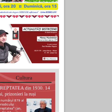
Cultura
REPTATEA din 1930. 14
i, prizonieri la ruși
 numărul 879 al
riodicului
reptatea” (an.