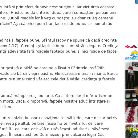
uinţă şi prin efort duhovnicesc susţinut. Iar vieţuirea aceasta
itorul Hristos ne dă criteriul după care-i cunoaştem pe oamenii
ne: „După roadele lor îi veţi cunoaşte: au doar culeg oamenii
răcini? Aşa că orice pom bun face roade bune, iar pomul rău
edinţă şi faptele bune. Sfântul Iacov ne spune că dacă credinţa
Iacov 2,17). Credinţa şi faptele bune sunt strâns legate. Credinţa
inţă adevărată fără roadele faptelor bune, şi nici roade de fapte
sugestivă o pildă pe care ne-a lăsat-o Părintele Iosif Trifa:
vâsle ale bărcii vieţii noastre. Ele lucrează mână în mână. Barca
ântuirii numai când vâslesc cele două vâsle: credinţa şi faptele
 aducă mângâiere şi bucurie. Cu ajutorul lor Îl mărturisim pe
n morţi. Dacă, dimpotrivă, faptele noastre aduc întristare şi
misiune.
un rechizitoriu aspru conaţionalilor săi iudei, care ni s-ar potrivi
re înveţi pe altul, pe tine însuşi nu te înveţi? Tu, cel care
uri? Tu, cel care zici: «Să nu săvârşeşti adulter!», săvârşeşti
egea, Îl necinsteşti pe Dumnezeu, prin călcarea legii? Căci