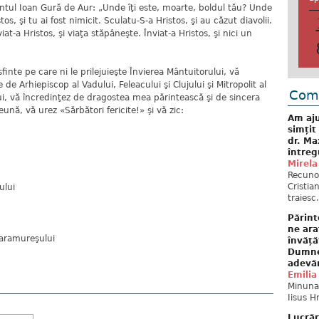
ul Ioan Gură de Aur: „Unde îţi este, moarte, boldul tău? Unde
stos, şi tu ai fost nimicit. Sculatu-S-a Hristos, şi au căzut diavolii.
viat-a Hristos, şi viaţa stăpâneşte. Înviat-a Hristos, şi nici un
inte pe care ni le prilejuieşte Învierea Mântuitorului, vă
de Arhiepiscop al Vadului, Feleacului şi Clujului şi Mitropolit al
Come
lui, vă încredinţez de dragostea mea părintească şi de sincera
nă, vă urez «Sărbători fericite!» şi vă zic:
Am aju
simțit
dr. Ma
întreg
Mirela
Recuno
Cristia
ului
traiesc.
Părint
ne ara
 Maramureşului
învăță
Dumne
adevă
Emilia
Minunat
Iisus H
Lucrăr