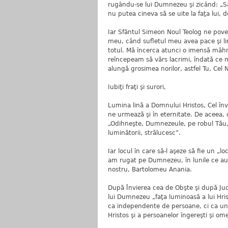
rugându-se lui Dumnezeu şi zicând: „Să
nu putea cineva să se uite la faţa lui, 
Iar Sfântul Simeon Noul Teolog ne pov
meu, când sufletul meu avea pace şi li
totul. Mă încerca atunci o imensă mâhn
reîncepeam să vărs lacrimi, îndată ce 
alungă grosimea norilor, astfel Tu, Cel 
Iubiţi fraţi şi surori,
Lumina lină a Domnului Hristos, Cel învi
ne urmează şi în eternitate. De aceea, 
„Odihneşte, Dumnezeule, pe robul Tău, şi
luminătorii, strălucesc”.
Iar locul în care să-l aşeze să fie un „l
am rugat pe Dumnezeu, în lunile ce au t
nostru, Bartolomeu Anania.
După Învierea cea de Obşte şi după Jud
lui Dumnezeu „faţa luminoasă a lui Hris
ca independente de persoane, ci ca un 
Hristos şi a persoanelor îngereşti şi o