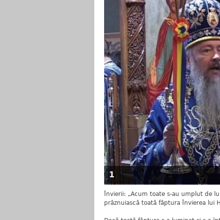
1
Învierii: „Acum toate s-au umplut de lu
prăznuiască toată făptura Învierea lui Hr