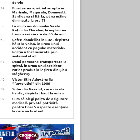
de-vie
6:14
Furnizarea apei, întreruptă în
Mărișelu, Măgurele, Domnești,
Sântioana și Bârla, până mâine
dimineață la ora 7!
5:50
La mulți ani domnului Vasile
Rațiu din Chiraleș, la împlinirea
frumoasei vârste de 85 de ani!
3:56
Șofer, domiciliat în SUA, depistat
băut la volan, în urma unui
accident cu pagube materiale.
Poliția a fost sesizată prin
sistemul eCall
3:49
Două persoane transportate la
spital, în urma unui accident
rutier produs la ieșirea din Șieu
Măgheruș
3:40
Victor Știr: Adevărurile
”Revoluției” din 1989
3:32
Șofer din Năsăud, care circula
haotic, depistat băut la volan
1:07
Cum să alegi polița de asigurare
medicală privată potrivită
pentru tine: 5 aspecte esențiale
la care să fii atent