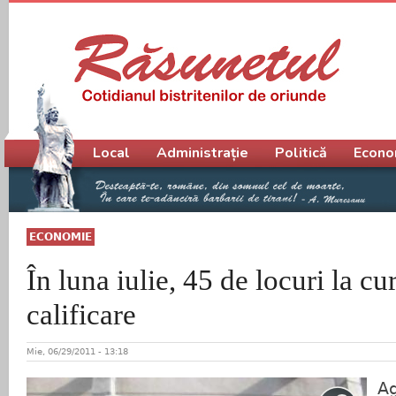
Meniu principal
Local
Administrație
Politică
Econo
ECONOMIE
În luna iulie, 45 de locuri la cu
calificare
Mie, 06/29/2011 - 13:18
Ag