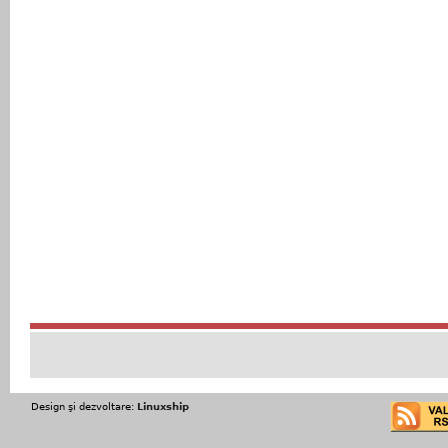
Design şi dezvoltare:
Linuxship