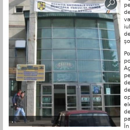
pe
d
va
iu
de
şo
Po
po
Ag
pe
de
de
op
el
de
pa
.
În