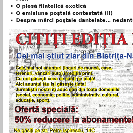
O piesă filatelică exotică
O emisiune poştală contestată (II)
Despre mărci poştale dantelate… nedant