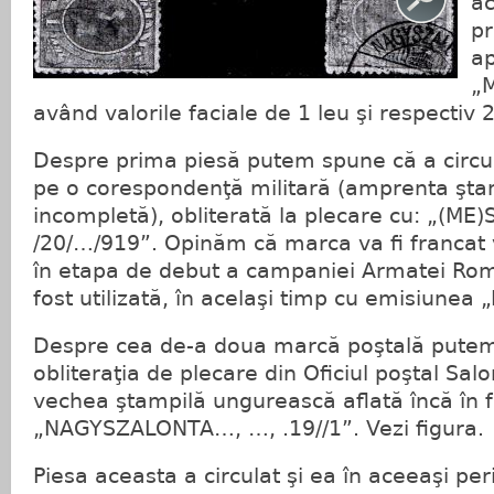
ac
pr
ap
„
având valorile faciale de 1 leu şi respectiv 2 
Despre prima piesă putem spune că a circul
pe o corespondenţă militară (amprenta ştam
incompletă), obliterată la plecare cu: „(M
/20/…/919”. Opinăm că marca va fi francat 
în etapa de debut a campaniei Armatei Rom
fost utilizată, în acelaşi timp cu emisiunea 
Despre cea de-a doua marcă poştală putem
obliteraţia de plecare din Oficiul poştal Sal
vechea ştampilă ungurească aflată încă în f
„NAGYSZALONTA…, …, .19//1”. Vezi figura.
Piesa aceasta a circulat şi ea în aceeaşi p