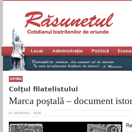
Meniu principal
Local
Administrație
Politică
Econo
OPINII
Colţul filatelistului
Marca poştală – document istor
Joi, 05/19/2011 - 10:56
R