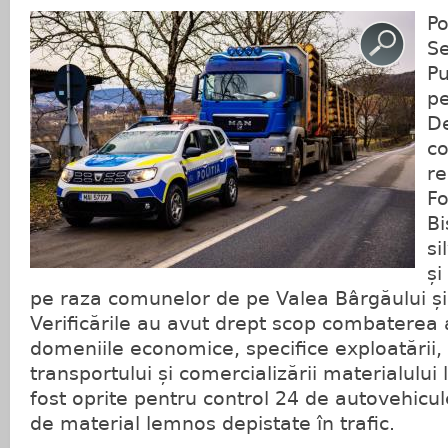
Po
Se
Pu
p
De
co
re
Fo
Bi
si
și
pe raza comunelor de pe Valea Bârgăului și
Verificările au avut drept scop combaterea act
domeniile economice, specifice exploatării, 
transportului și comercializării materialului
fost oprite pentru control 24 de autovehicul
de material lemnos depistate în trafic.