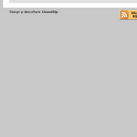
Design şi dezvoltare:
Linuxship