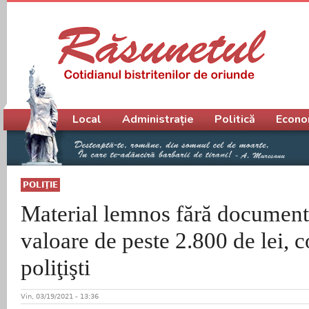
Meniu principal
Local
Administrație
Politică
Econo
POLIŢIE
Material lemnos fără documente
valoare de peste 2.800 de lei, c
poliţişti
Vin, 03/19/2021 - 13:36