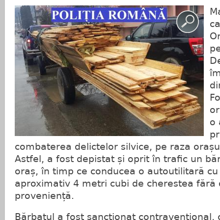
Ma
ca
Or
p
De
îm
di
Fo
or
o 
pr
combaterea delictelor silvice, pe raza orașu
Astfel, a fost depistat și oprit în trafic un b
oraș, în timp ce conducea o autoutilitară cu
aproximativ 4 metri cubi de cherestea fără
proveniență.
Bărbatul a fost sancționat contravențional, 