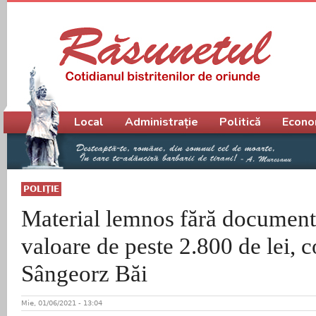
Meniu principal
Local
Administrație
Politică
Econo
POLIŢIE
Material lemnos fără documente
valoare de peste 2.800 de lei, c
Sângeorz Băi
Mie, 01/06/2021 - 13:04