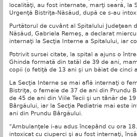
localităţi, au fost internate, marţi seară, la
Urgenţă Bistriţa-Năsăud, după ce s-au intoxi
Purtătorul de cuvânt al Spitalului Judeţean d
Năsăud, Gabriela Remeş, a declarat miercuri
internaţi la Secţia Interne a Spitalului, iar cop
Potrivit sursei citate, la spital a ajuns o înt
Ghinda formată din tatăl de 39 de ani, mam
copii (o fetiţă de 13 ani şi un băiat de cinci 
La Secţia Interne se mai află internaţi o fe
Bistriţa, o femeie de 37 de ani din Prundu 
de 45 de ani din Viile Tecii şi un tânăr de 1
Bârgăului, iar la Secţia Pediatrie mai este i
ani din Prundu Bârgăului.
"Ambulanţele i-au adus începând cu ora 18.
intoxicat cu ciuperci şi au fost internaţi, îns