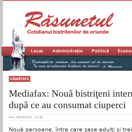
Meniu principal
Local
Administrație
Politică
Econo
SĂNĂTATE
Mediafax: Nouă bistriţeni intern
după ce au consumat ciuperci
Mie, 08/10/2011 - 11:32
Nouă persoane, între care şase adulţi şi trei