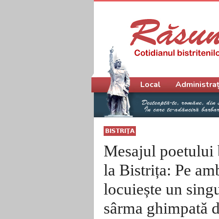
Meniu principal
Local
Administraț
BISTRIŢA
Mesajul poetului
la Bistrița: Pe am
locuiește un sing
sârma ghimpată d