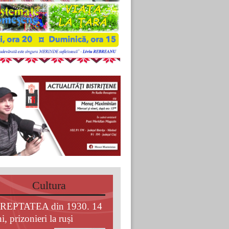
Cultura
REPTATEA din 1930. 14
i, prizonieri la ruși