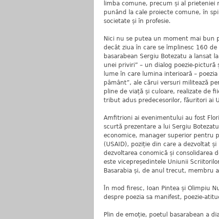
limba comune, precum și al prieteniei ro
punând la cale proiecte comune, în spiri
societate și în profesie.
Nici nu se putea un moment mai bun pen
decât ziua în care se împlinesc 160 de a
basarabean Sergiu Botezatu a lansat la
unei priviri” – un dialog poezie-pictură
lume în care lumina interioară – poezia 
pâmânt”, ale cărui versuri militează p
pline de viață și culoare, realizate de 
tribut adus predecesorilor, făuritori ai
Amfitrioni ai evenimentului au fost Flor
scurtă prezentare a lui Sergiu Botezatu
economice, manager superior pentru pr
(USAID), poziție din care a dezvoltat ș
dezvoltarea conomică și consolidarea d
este vicepreședintele Uniunii Scriitoril
Basarabia și, de anul trecut, membru al
În mod firesc, Ioan Pintea și Olimpiu N
despre poezia sa manifest, poezie-atitudi
Plin de emoție, poetul basarabean a dial