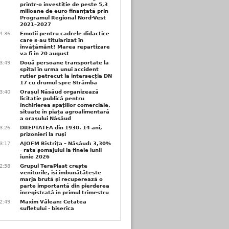
printr-o investiție de peste 5,3
milioane de euro finanțată prin
Programul Regional Nord-Vest
2021–2027
4:36
Emoții pentru cadrele didactice
care s-au titularizat în
învățământ! Marea repartizare
va fi în 20 august
3:49
Două persoane transportate la
spital în urma unui accident
rutier petrecut la intersecția DN
17 cu drumul spre Strâmba
3:40
Orașul Năsăud organizează
licitație publică pentru
închirierea spațiilor comerciale,
situate în piața agroalimentară
a orașului Năsăud
3:26
DREPTATEA din 1930. 14 ani,
prizonieri la ruși
3:17
AJOFM Bistriţa – Năsăud: 3,30%
- rata şomajului la finele lunii
iunie 2026
2:58
Grupul TeraPlast crește
veniturile, își îmbunătățește
marja brută și recuperează o
parte importantă din pierderea
înregistrată în primul trimestru
2:49
Maxim Vălean: Cetatea
sufletului - biserica