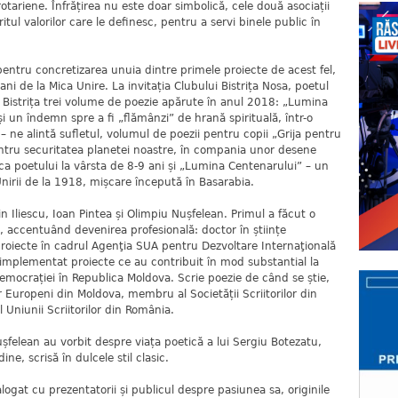
tariene. Înfrățirea nu este doar simbolică, cele două asociații
tul valorilor care le definesc, pentru a servi binele public în
tru concretizarea unuia dintre primele proiecte de acest fel,
ni de la Mica Unire. La invitația Clubului Bistrița Nosa, poetul
 Bistrița trei volume de poezie apărute în anul 2018: „Lumina
 și un îndemn spre a fi „flămânzi” de hrană spirituală, într-o
– ne alintă sufletul, volumul de poezii pentru copii „Grija pentru
entru securitatea planetei noastre, în compania unor desene
fiica poetului la vârsta de 8-9 ani și „Lumina Centenarului” – un
 Unirii de la 1918, mișcare începută în Basarabia.
in Iliescu, Ioan Pintea și Olimpiu Nușfelean. Primul a făcut o
, accentuând devenirea profesională: doctor în științe
oiecte în cadrul Agenţia SUA pentru Dezvoltare Internaţională
i implementat proiecte ce au contribuit în mod substantial la
emocrației în Republica Moldova. Scrie poezie de când se știe,
or Europeni din Moldova, membru al Societății Scriitorilor din
 Uniunii Scriitorilor din România.
ușfelean au vorbit despre viața poetică a lui Sergiu Botezatu,
ne, scrisă în dulcele stil clasic.
ogat cu prezentatorii și publicul despre pasiunea sa, originile