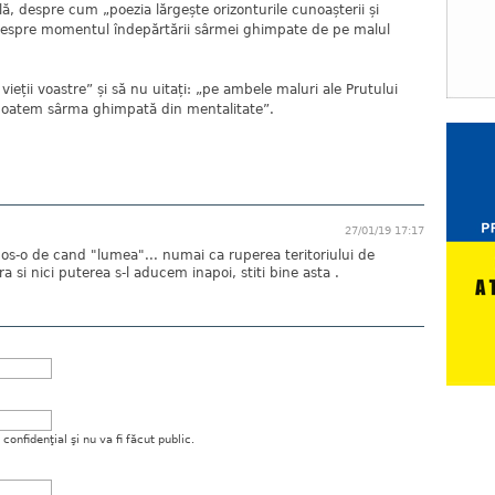
lă, despre cum „poezia lărgește orizonturile cunoașterii și
despre momentul îndepărtării sârmei ghimpate de pe malul
 vieții voastre” și să nu uitați: „pe ambele maluri ale Prutului
scoatem sârma ghimpată din mentalitate”.
27/01/19 17:17
s-o de cand "lumea"... numai ca ruperea teritoriului de
 si nici puterea s-l aducem inapoi, stiti bine asta .
onfidenţial şi nu va fi făcut public.