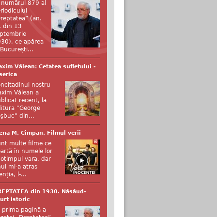
 numărul 879 al
riodicului
reptatea” (an.
, din 13
ptembrie
30), ce apărea
 București...
xim Vălean: Cetatea sufletului -
serica
ncitadinul nostru
xim Vălean a
blicat recent, la
itura "George
şbuc" din...
ena M. Cîmpan. Filmul verii
nt multe filme ce
artă în numele lor
otimpul vara, dar
ul mi-a atras
enția, l-...
REPTATEA din 1930. Năsăud-
urt istoric
 prima pagină a