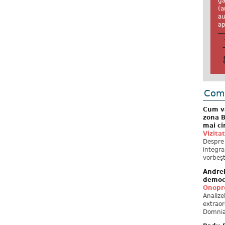
ga
(a
au
ap
Come
Cum va
zona B
mai ci
Vizita
Despre 
integra
vorbeşt
Andre
democ
Onopre
Analiz
extraor
Domnia