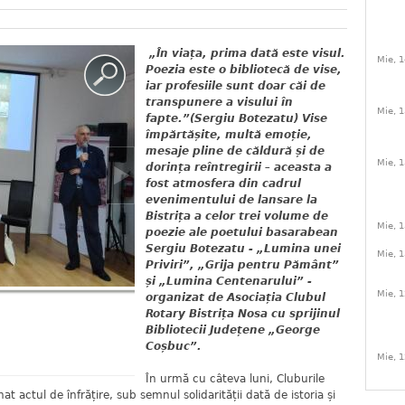
„În viața, prima dată este visul.
Mie, 1
Poezia este o bibliotecă de vise,
iar profesiile sunt doar căi de
transpunere a visului în
Mie, 1
fapte.”(Sergiu Botezatu) Vise
împărtășite, multă emoție,
mesaje pline de căldură și de
Mie, 1
dorința reîntregirii – aceasta a
fost atmosfera din cadrul
evenimentului de lansare la
Bistrița a celor trei volume de
Mie, 1
poezie ale poetului basarabean
Sergiu Botezatu - „Lumina unei
Mie, 1
Priviri”, „Grija pentru Pământ”
și „Lumina Centenarului” -
Mie, 1
organizat de Asociația Clubul
Rotary Bistrița Nosa cu sprijinul
Bibliotecii Județene „George
Coșbuc”.
Mie, 1
În urmă cu câteva luni, Cluburile
t actul de înfrățire, sub semnul solidarității dată de istoria și