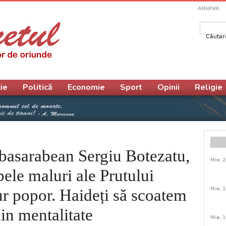
ARHIVA
Căutar
Form
ie
Politică
Economie
Sport
Opinii
Religie
 basarabean Sergiu Botezatu,
Mie, 2
bele maluri ale Prutului
Mie, 1
ur popor. Haideți să scoatem
in mentalitate
Mie, 1