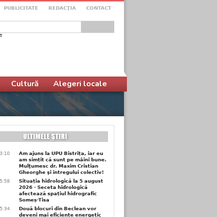
PUBLICITATE
REDACŢIA
CONTACT
e
ular de căutare
Cultură
Alegeri locale
3:10
Am ajuns la UPU Bistrița, iar eu
am simțit că sunt pe mâini bune.
Mulţumesc dr. Maxim Cristian
Gheorghe şi întregului colectiv!
5:58
Situația hidrologică la 5 august
2026 - Seceta hidrologică
afectează spațiul hidrografic
Someș-Tisa
5:34
Două blocuri din Beclean vor
deveni mai eficiente energetic