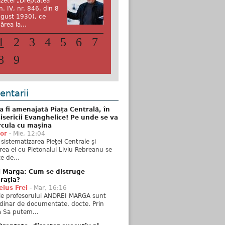
zetei „Dreptatea”
n. IV, nr. 846, din 8
gust 1930), ce
ărea la...
1
2
3
4
5
6
7
8
9
ntarii
 fi amenajată Piața Centrală, în
isericii Evanghelice! Pe unde se va
rcula cu mașina
tor
-
Mie, 12:04
sistematizarea Pieţei Centrale şi
rea ei cu Pietonalul Liviu Rebreanu se
e de...
i Marga: Cum se distruge
rația?
ius Frei
-
Mar, 16:16
ele profesorului ANDREI MARGA sunt
dinar de documentate, docte. Prin
 Sa putem...