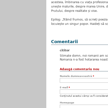
acesteia, îmbinarea cu viața profesiona
unește malurile, despre marea Unire, 
Prutului, despre realitate și vise.
Epilog: „Trăind frumos, să scrieți poezia
locuiește un singur popor. Haideți să 
Comentarii
cititor
Stimate domn, noi romanii am sco
Romania n-a fost hotararea noastra
Adaugă comentariu nou
Numele dumneavoastră
*
E-mail
*
Conţinutul acestui câmp va fi considerat c
Homepage