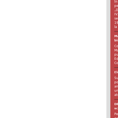
În
pe
„D
IV
se
19
la
Ma
bi
Co
Ma
pu
Ed
Co
El
Su
po
an
un
at
D
sc
Pe