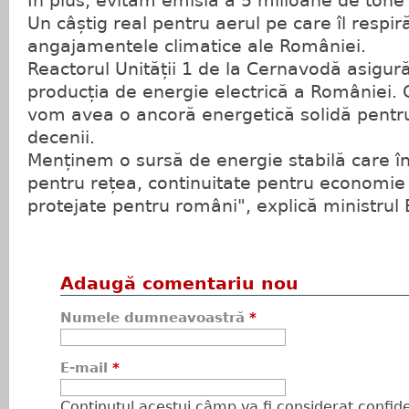
În plus, evităm emisia a 5 milioane de tone 
Un câștig real pentru aerul pe care îl respi
angajamentele climatice ale României.
Reactorul Unității 1 de la Cernavodă asigur
producția de energie electrică a României. 
vom avea o ancoră energetică solidă pentr
decenii.
Menținem o sursă de energie stabilă care 
pentru rețea, continuitate pentru economie 
protejate pentru români", explică ministrul
Adaugă comentariu nou
Numele dumneavoastră
*
E-mail
*
Conţinutul acestui câmp va fi considerat confiden