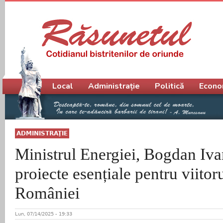
Meniu principal
Local
Administrație
Politică
Econo
ADMINISTRAŢIE
Ministrul Energiei, Bogdan Iv
proiecte esențiale pentru viitoru
României
Lun, 07/14/2025 - 19:33