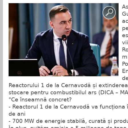
As
Gu
ac
pe
es
vi
Ro
mi
Po
En
d
Reactorului 1 de la Cernavodă și extinderea 
stocare pentru combustibilul ars (DICA – 
"Ce înseamnă concret?
- Reactorul 1 de la Cernavodă va funcționa 
de ani
- 700 MW de energie stabilă, curată și pro