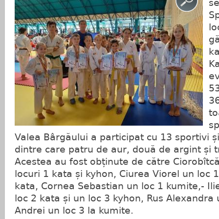
se
Sp
lo
gă
ka
Ka
ev
53
36
to
sp
Valea Bârgăului a participat cu 13 sportivi ș
dintre care patru de aur, două de argint și t
Acestea au fost obținute de către Ciorobîtc
locuri 1 kata și kyhon, Ciurea Viorel un loc 
kata, Cornea Sebastian un loc 1 kumite,- Ili
loc 2 kata și un loc 3 kyhon, Rus Alexandra
Andrei un loc 3 la kumite.