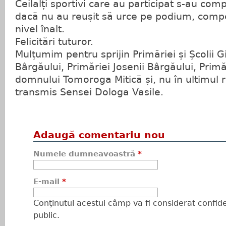
Ceilalți sportivi care au participat s-au co
dacă nu au reușit să urce pe podium, compet
nivel înalt.
Felicitări tuturor.
Mulțumim pentru sprijin Primăriei și Școlii G
Bârgăului, Primăriei Josenii Bârgăului, Primă
domnului Tomoroga Mitică și, nu în ultimul râ
transmis Sensei Dologa Vasile.
Adaugă comentariu nou
Numele dumneavoastră
*
E-mail
*
Conţinutul acestui câmp va fi considerat confiden
public.