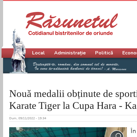
Meniu principal
Local
Administrație
Politică
Econo
Nouă medalii obținute de sporti
Karate Tiger la Cupa Hara - 
Dum, 09/11/2022 - 19:34
În