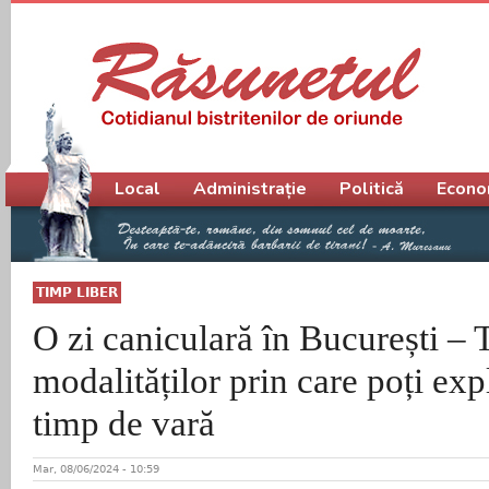
Meniu principal
Local
Administrație
Politică
Econo
TIMP LIBER
O zi caniculară în București – 
modalităților prin care poți exp
timp de vară
Mar, 08/06/2024 - 10:59