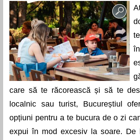
A
d
t
î
e
g
care să te răcorească și să te dest
localnic sau turist, Bucureștiul of
opțiuni pentru a te bucura de o zi can
expui în mod excesiv la soare. De 