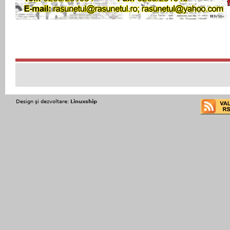
Design şi dezvoltare:
Linuxship