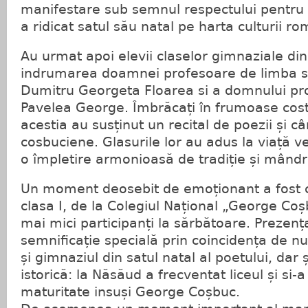
manifestare sub semnul respectului pentru
a ridicat satul său natal pe harta culturii ro
Au urmat apoi elevii claselor gimnaziale di
indrumarea doamnei profesoare de limba si
Dumitru Georgeta Floarea si a domnului pro
Pavelea George. Îmbrăcați în frumoase cos
acestia au susținut un recital de poezii și c
cosbuciene. Glasurile lor au adus la viață ver
o împletire armonioasă de tradiție și mândri
Un moment deosebit de emoționant a fost ce
clasa I, de la Colegiul Național „George Co
mai mici participanți la sărbătoare. Prezenț
semnificație specială prin coincidența de nu
și gimnaziul din satul natal al poetului, dar 
istorică: la Năsăud a frecventat liceul și si
maturitate insuși George Coșbuc.