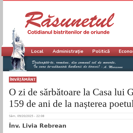
Meniu principal
Local
Administrație
Politică
Econo
ÎNVĂŢĂMÂNT
O zi de sărbătoare la Casa lui
159 de ani de la nașterea poetu
Sâm, 09/20/2025 - 22:08
Înv. Livia Rebrean