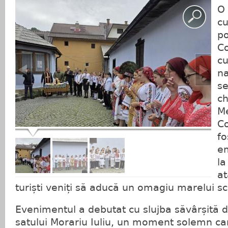
O
cu
po
Co
cu
na
se
ch
M
Co
fo
em
la
at
turiști veniți să aducă un omagiu marelui scr
Evenimentul a debutat cu slujba săvârșită d
satului Morariu Iuliu, un moment solemn ca