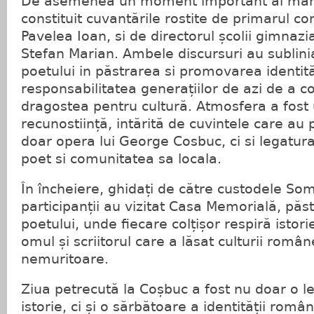
De asemenea un moment important al manif
constituit cuvantările rostite de primarul 
Pavelea Ioan, si de directorul școlii gimnazia
Stefan Marian. Ambele discursuri au subliniat
poetului in păstrarea si promovarea identităț
responsabilitatea generațiilor de azi de a co
dragostea pentru cultură. Atmosfera a fost 
recunostiință, intărită de cuvintele care au 
doar opera lui George Cosbuc, ci si legatur
poet si comunitatea sa locala.
În încheiere, ghidați de către custodele So
participanții au vizitat Casa Memorială, păst
poetului, unde fiecare colțișor respiră istor
omul și scriitorul care a lăsat culturii româ
nemuritoare.
Ziua petrecută la Coșbuc a fost nu doar o lec
istorie, ci și o sărbătoare a identității româ