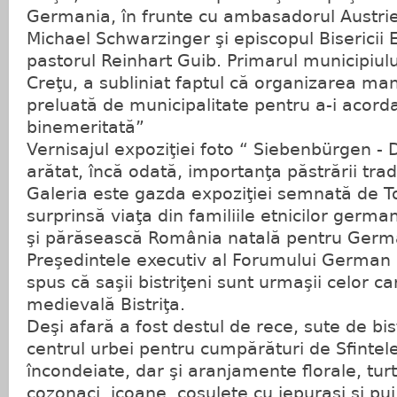
Germania, în frunte cu ambasadorul Austrie
Michael Schwarzinger şi episcopul Bisericii 
pastorul Reinhart Guib. Primarul municipiului
Creţu, a subliniat faptul că organizarea mani
preluată de municipalitate pentru a-i acor
binemeritată”
Vernisajul expoziţiei foto “ Siebenbürgen - 
arătat, încă odată, importanţa păstrării tradiţ
Galeria este gazda expoziţiei semnată de To
surprinsă viaţa din familiile etnicilor germa
şi părăsească România natală pentru German
Preşedintele executiv al Forumului German
spus că saşii bistriţeni sunt urmaşii celor ca
medievală Bistriţa.
Deşi afară a fost destul de rece, sute de bist
centrul urbei pentru cumpărături de Sfintel
încondeiate, dar şi aranjamente florale, turt
cozonaci, icoane, coşuleţe cu iepuraşi şi pu