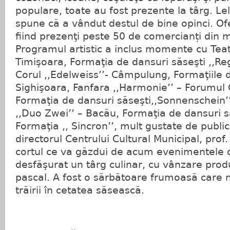
populare, toate au fost prezente la târg. L
spune că a vândut destul de bine opinci. Of
fiind prezenţi peste 50 de comercianți din 
Programul artistic a inclus momente cu Tea
Timişoara, Formaţia de dansuri săseşti ,,Re
Corul ,,Edelweiss’’- Câmpulung, Formaţiile d
Sighişoara, Fanfara ,,Harmonie’’ – Forumul 
Formaţia de dansuri săseşti,,Sonnenschein’
,,Duo Zwei’’ – Bacău, Formaţia de dansuri s
Formaţia ,, Sincron’’, mult gustate de public
directorul Centrului Cultural Municipal, prof
cortul ce va găzdui de acum evenimentele c
desfăşurat un târg culinar, cu vânzare prod
pascal. A fost o sărbătoare frumoasă care 
trăirii în cetatea săsească.