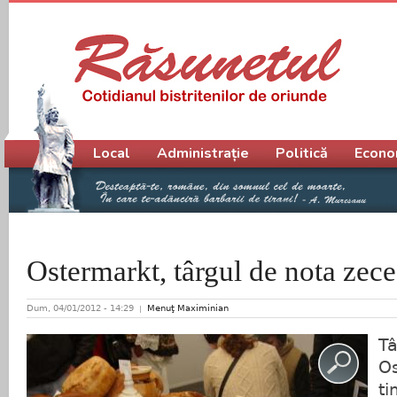
Meniu principal
Local
Administrație
Politică
Econo
Ostermarkt, târgul de nota zece
Dum, 04/01/2012 - 14:29
Menuţ Maximinian
Tâ
Os
ti