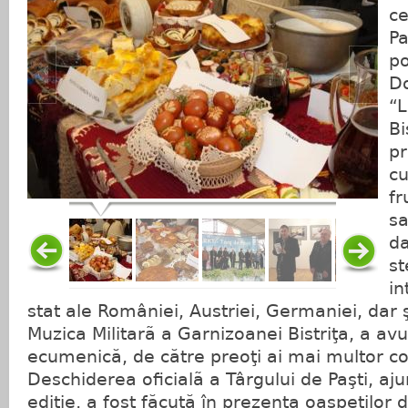
ce
Pa
po
Do
“L
Bi
pr
cu
f
sa
da
st
in
stat ale României, Austriei, Germaniei, dar ş
Muzica Militarã a Garnizoanei Bistriţa, a av
ecumenică, de către preoţi ai mai multor co
Deschiderea oficialã a Târgului de Paşti, aj
ediţie, a fost făcută în prezenţa oaspeţilor d