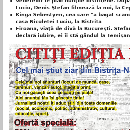
Vedetelor le plac nunţile bistriţene. Dup
Luciu, Denis Ştefan filmează la noi, la Ce
Kinga Sebestyen, cea care "a bagat scand
casa Nicoletei Luciu, la Bistrita
Firoana, viaţă de divă la Bucureşti. Ştefa
declară iubire, ei îi stă gândul la Temişan