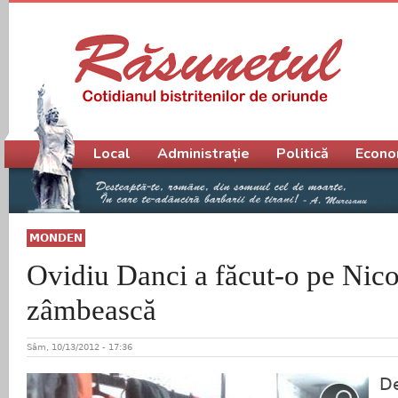
Meniu principal
Local
Administrație
Politică
Econo
MONDEN
Ovidiu Danci a făcut-o pe Nico
zâmbească
Sâm, 10/13/2012 - 17:36
De