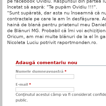
pe facebook Ovidiu. Răspunsul din partea Iu
încetat să aapră: "Te pupăm Ovidiu !!!".
"Sunt supărată, dar asta nu înseamnă că nu
contractele pe care le am în desfăşurare. A
haină de blană pentru prietenul meu Daniel
de Blănuri MG. Probabil că îmi voi achiziţio
Oricum, am mai multe blănuri de la el în g
Nicoleta Luciu potrivit raportmonden.ro.
Adaugă comentariu nou
Numele dumneavoastră
*
E-mail
*
Conţinutul acestui câmp va fi considerat confiden
public.