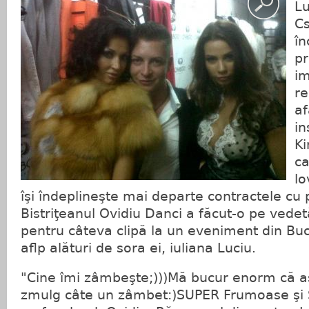
Lu
Cs
în
pr
im
re
af
in
Ki
ca
lo
îşi îndeplineşte mai departe contractele cu 
Bistriţeanul Ovidiu Danci a făcut-o pe ved
pentru câteva clipă la un eveniment din Buc
aflp alături de sora ei, iuliana Luciu.
"Cine îmi zâmbeşte;)))Mă bucur enorm că a
zmulg câte un zâmbet:)SUPER Frumoase şi