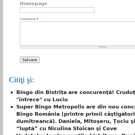
Homepage
Comment
*
Citiţi şi:
Bingo din Bistriţa are concurenţă! Crudu
"întrece" cu Luciu
Super Bingo Metropolis are din nou conc
Bingo România (printre primii câştigători
dumitreancă). Daniela, Mitoşeru, Ţociu şi
“luptă” cu Niculina Stoican şi Cove