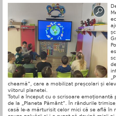
De
Me
ec
aj
șc
Gr
Po
es
sc
de
in
„
cheamă”, care a mobilizat preșcolari și ele
viitorul planetei.
Totul a început cu o scrisoare emoționantă p
de la „Planeta Pământ”. În rândurile trimis
casă le-a mărturisit celor mici că se află în