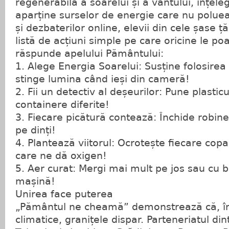
regenerabilă a soarelui și a vântului, înțele
aparține surselor de energie care nu poluea
și dezbaterilor online, elevii din cele șase ță
listă de acțiuni simple pe care oricine le po
răspunde apelului Pământului:
1. Alege Energia Soarelui: Susține folosirea 
stinge lumina când ieși din cameră!
2. Fii un detectiv al deșeurilor: Pune plasticul
containere diferite!
3. Fiecare picătură contează: Închide robinet
pe dinți!
4. Plantează viitorul: Ocrotește fiecare cop
care ne dă oxigen!
5. Aer curat: Mergi mai mult pe jos sau cu bi
mașină!
Unirea face puterea
„Pământul ne cheamă” demonstrează că, în 
climatice, granițele dispar. Parteneriatul di