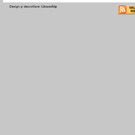
Design şi dezvoltare:
Linuxship