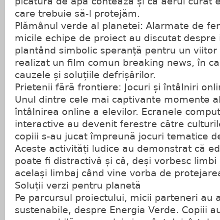
picătură de apă contează și că aerul curat e
care trebuie să-l protejăm.
Plămânul verde al planetei: Alarmate de fen
micile echipe de proiect au discutat despre
plantând simbolic speranță pentru un viitor
realizat un film comun breaking news, în c
cauzele și soluțiile defrișărilor.
Prietenii fără frontiere: Jocuri și întâlniri onl
Unul dintre cele mai captivante momente ale
întâlnirea online a elevilor. Ecranele comput
interactive au devenit ferestre către culturi
copiii s-au jucat împreună jocuri tematice d
Aceste activități ludice au demonstrat că e
poate fi distractivă și că, deși vorbesc limbi d
același limbaj când vine vorba de protejare
Soluții verzi pentru planetă
Pe parcursul proiectului, micii parteneri au
sustenabile, despre Energia Verde. Copiii a