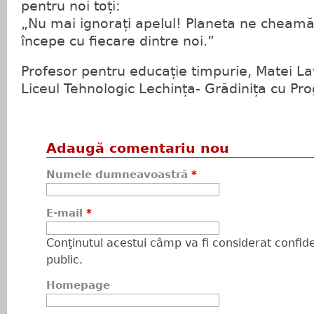
pentru noi toți:
„Nu mai ignorați apelul! Planeta ne cheamă,
începe cu fiecare dintre noi.”
Profesor pentru educație timpurie, Matei La
Liceul Tehnologic Lechința- Grădinița cu Pr
Adaugă comentariu nou
Numele dumneavoastră
*
E-mail
*
Conţinutul acestui câmp va fi considerat confiden
public.
Homepage