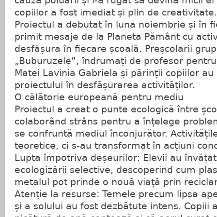
cauza poluării și i-a rugat să devină micii e
copiilor a fost imediat și plin de creativitate.
Proiectul a debutat în luna noiembrie și în f
primit mesaje de la Planeta Pământ cu activi
desfășura în fiecare școală. Preșcolarii grupe
„Buburuzele”, îndrumați de profesor pentru
Matei Lavinia Gabriela și părinții copiilor au
proiectului în desfășurarea activităților.
O călătorie europeană pentru mediu
Proiectul a creat o punte ecologică între școl
colaborând strâns pentru a înțelege proble
se confruntă mediul înconjurător. Activitățil
teoretice, ci s-au transformat în acțiuni concr
Lupta împotriva deșeurilor: Elevii au învățat
ecologizării selective, descoperind cum plast
metalul pot prinde o nouă viață prin recicla
Atenție la resurse: Temele precum lipsa ape
și a solului au fost dezbătute intens. Copiii 