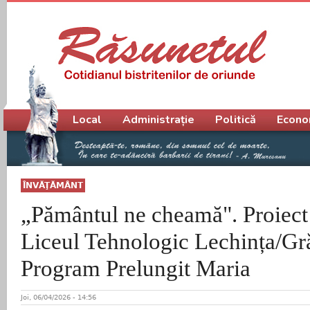
Meniu principal
Local
Administrație
Politică
Econo
ÎNVĂŢĂMÂNT
„Pământul ne cheamă". Proiect
Liceul Tehnologic Lechința/Gră
Program Prelungit Maria
Joi, 06/04/2026 - 14:56