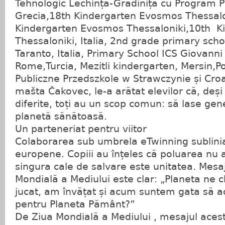
Tehnologic Lechința-Grădinița cu Program P
Grecia,18th Kindergarten Evosmos Thessalo
Kindergarten Evosmos Thessaloniki,10th K
Thessaloniki, Italia, 2nd grade primary scho
Taranto, Italia, Primary School ICS Giovanni 
Rome,Turcia, Mezitli kindergarten, Mersin,
Publiczne Przedszkole w Strawczynie și Croaț
mašta Čakovec, le-a arătat elevilor că, deși
diferite, toți au un scop comun: să lase gen
planetă sănătoasă.
Un parteneriat pentru viitor
Colaborarea sub umbrela eTwinning sublini
europene. Copiii au înțeles că poluarea nu a
singura cale de salvare este unitatea. Mesaj
Mondială a Mediului este clar: „Planeta ne
jucat, am învățat și acum suntem gata să ac
pentru Planeta Pământ?”
De Ziua Mondială a Mediului , mesajul acesto