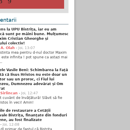
8
9
ntarii
ns la UPU Bistrița, iar eu am
 că sunt pe mâini bune. Mulţumesc
xim Cristian Gheorghe şi
ului colectiv!
 A. Olah
-
Joi, 13:07
stinta mea pentru d-nul doctor Maxim
n este infinita ! pot spune ca astazi mai
..
ele Vasile Beni: Schimbarea la Față
tă că Iisus Hristos nu este doar un
tor sau un proroc, ci Fiul lui
zeu, Dumnezeu adevărat și Om
rat
 Sirlincan
-
Joi, 12:47
 cuvânt de învățătură! Slăvit să fie
ristos în veci! Amin!
ile de restaurare a Cetății
ale Bistrița, finanțate din fonduri
ne, au fost finalizate
-
Joi, 12:08
 dl primar de faptul că Bistrița