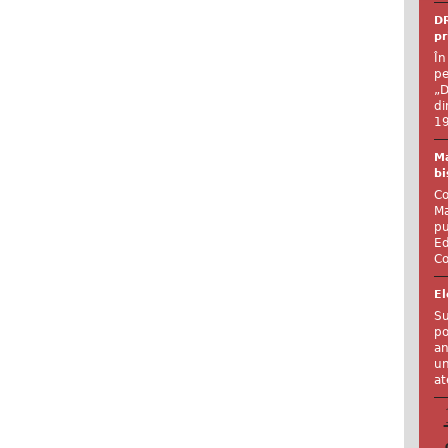
DR
pr
În
pe
„D
di
19
Ma
bi
Co
Ma
pu
Ed
Co
El
Su
po
an
un
at