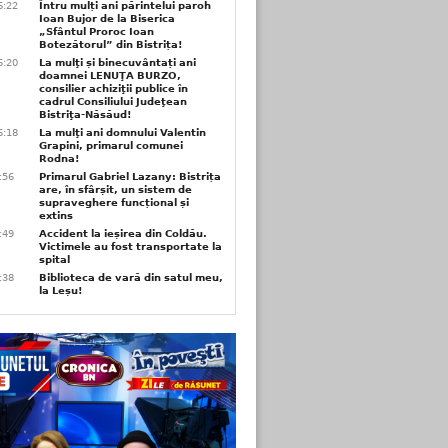
6:22
Întru mulți ani părintelui paroh
Ioan Bujor de la Biserica
„Sfântul Proroc Ioan
Botezătorul” din Bistrița!
6:20
La mulţi și binecuvântați ani
doamnei LENUŢA BURZO,
consilier achiziţii publice în
cadrul Consiliului Judeţean
Bistriţa-Năsăud!
6:18
La mulţi ani domnului Valentin
Grapini, primarul comunei
Rodna!
9:56
Primarul Gabriel Lazany: Bistrița
are, în sfârșit, un sistem de
supraveghere funcțional și
extins
9:49
Accident la ieșirea din Coldău.
Victimele au fost transportate la
spital
9:38
Biblioteca de vară din satul meu,
la Leșu!