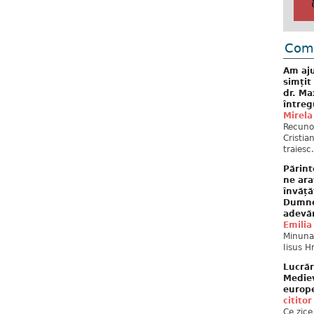
Come
Am aju
simțit
dr. Ma
întreg
Mirela
Recuno
Cristia
traiesc.
Părint
ne ara
învăță
Dumne
adevă
Emilia
Minunat
Iisus H
Lucrăr
Mediev
europe
cititor
Ce zice