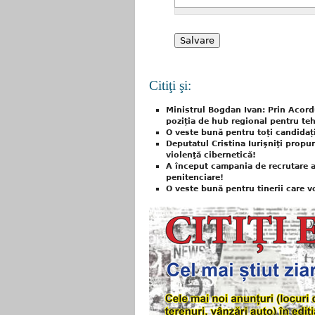
Citiţi şi:
Ministrul Bogdan Ivan: Prin Acord
poziția de hub regional pentru teh
O veste bună pentru toți candidații
Deputatul Cristina Iurişniţi propun
violenţă cibernetică!
A început campania de recrutare a v
penitenciare!
O veste bună pentru tinerii care vo