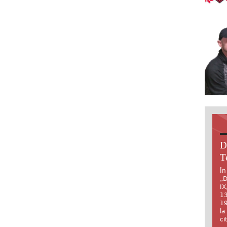
D
T
În
„D
IX
13
19
la
ci