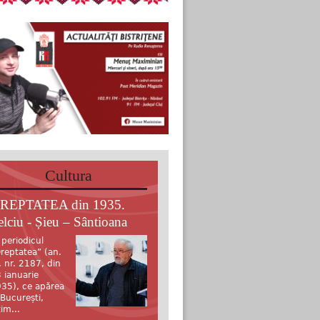
Cultura
REPTATEA din 1935.
elciu - Șieu – Sântioana
 periodicul
reptatea” (an.
, nr. 2187, din
 ianuarie
35), ce apărea
 București,
tim...