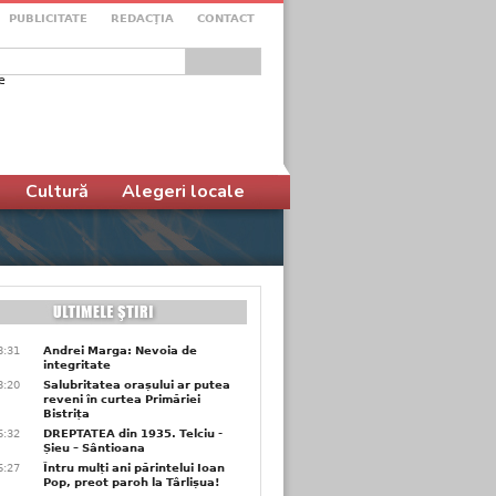
PUBLICITATE
REDACŢIA
CONTACT
e
ular de căutare
Cultură
Alegeri locale
8:31
Andrei Marga: Nevoia de
integritate
8:20
Salubritatea orașului ar putea
reveni în curtea Primăriei
Bistrița
6:32
DREPTATEA din 1935. Telciu -
Șieu – Sântioana
6:27
Întru mulți ani părintelui Ioan
Pop, preot paroh la Târlișua!