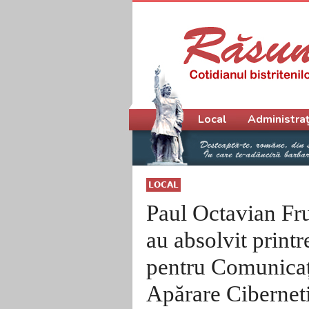
Meniu principal
Local
Administraț
LOCAL
Paul Octavian Fr
au absolvit printr
pentru Comunicați
Apărare Cibernet