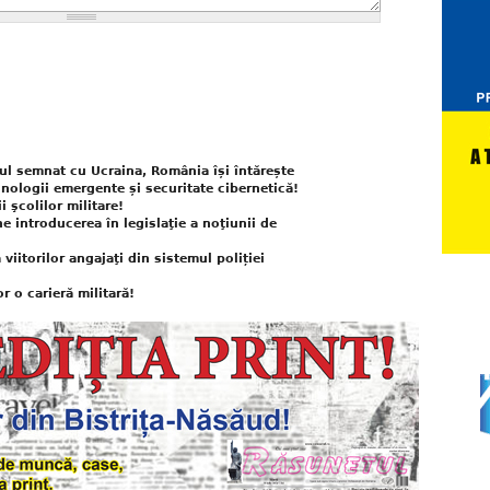
ul semnat cu Ucraina, România își întărește
nologii emergente și securitate cibernetică!
 şcolilor militare!
e introducerea în legislaţie a noţiunii de
iitorilor angajaţi din sistemul poliției
r o carieră militară!