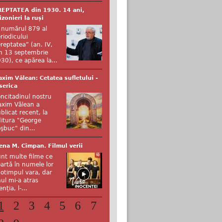
EPTATEA din 1930. 14 ani,
izonieri la ruși
 numărul 879 al
riodicului
reptatea” (an. IV,
n 13 septembrie
30), ce apărea la...
xim Vălean: Cetatea sufletului -
serica
ncitadinul nostru
xim Vălean a
blicat recent, la
itura "George
şbuc" din...
ena M. Cîmpan. Filmul verii
nt multe filme ce
artă în numele lor
otimpul vara, dar
ul mi-a atras
enția, l-...
1
2
3
4
5
6
7