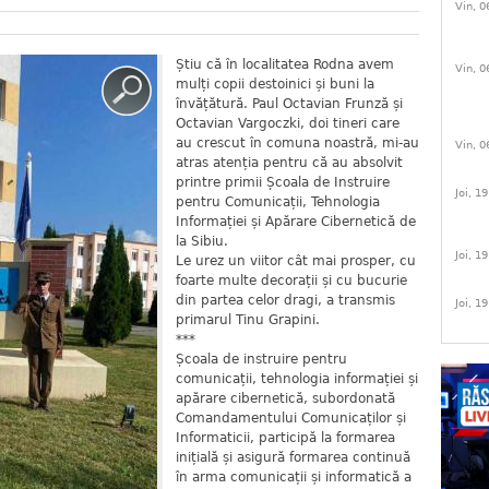
Vin, 0
Știu că în localitatea Rodna avem
Vin, 0
mulți copii destoinici și buni la
învățătură. Paul Octavian Frunză și
Octavian Vargoczki, doi tineri care
au crescut în comuna noastră, mi-au
Vin, 0
atras atenția pentru că au absolvit
printre primii Școala de Instruire
Joi, 1
pentru Comunicații, Tehnologia
Informației și Apărare Cibernetică de
la Sibiu.
Joi, 1
Le urez un viitor cât mai prosper, cu
foarte multe decorații și cu bucurie
din partea celor dragi, a transmis
Joi, 1
primarul Tinu Grapini.
***
Școala de instruire pentru
comunicații, tehnologia informației și
apărare cibernetică, subordonată
Comandamentului Comunicaților și
Informaticii, participă la formarea
inițială și asigură formarea continuă
în arma comunicații și informatică a