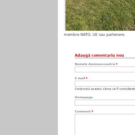
membre NATO, UE sau partenere.
Adaugă comentariu nou
Numele dumneavoastră
*
E-mail
*
Conţinutul acestui câmp va fi considerat c
Homepage
Comment
*