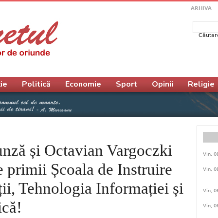
ARHIVA
Căutar
Form
ie
Politică
Economie
Sport
Opinii
Religie
unză și Octavian Vargoczki
Vin, 0
e primii Școala de Instruire
Vin, 0
i, Tehnologia Informației și
Vin, 0
ică!
Vin, 0