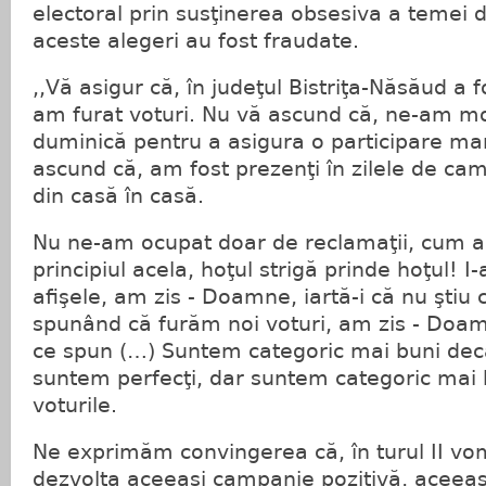
electoral prin susţinerea obsesiva a temei
aceste alegeri au fost fraudate.
,,Vă asigur că, în judeţul Bistriţa-Năsăud a 
am furat voturi. Nu vă ascund că, ne-am m
duminică pentru a asigura o participare mar
ascund că, am fost prezenţi în zilele de cam
din casă în casă.
Nu ne-am ocupat doar de reclamaţii, cum au 
principiul acela, hoţul strigă prinde hoţul! 
afişele, am zis - Doamne, iartă-i că nu ştiu 
spunând că furăm noi voturi, am zis - Doamn
ce spun (…) Suntem categoric mai buni dec
suntem perfecţi, dar suntem categoric mai b
voturile.
Ne exprimăm convingerea că, în turul II v
dezvolta aceeaşi campanie pozitivă, aceea