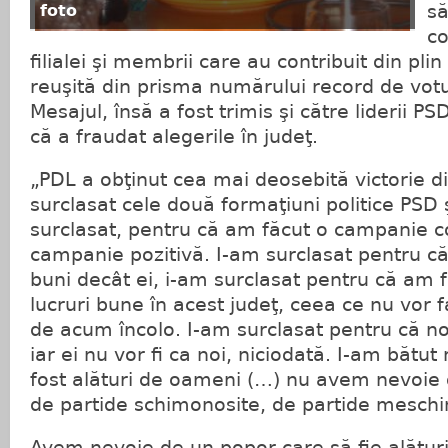
să
foto
co
filialei şi membrii care au contribuit din pl
reuşită din prisma numărului record de votur
Mesajul, însă a fost trimis şi către liderii 
că a fraudat alegerile în judeţ.
„PDL a obţinut cea mai deosebită victorie di
surclasat cele două formaţiuni politice PSD 
surclasat, pentru că am făcut o campanie co
campanie pozitivă. I-am surclasat pentru 
buni decât ei, i-am surclasat pentru că am 
lucruri bune în acest judeţ, ceea ce nu vor f
de acum încolo. I-am surclasat pentru că no
iar ei nu vor fi ca noi, niciodată. I-am bătu
fost alături de oameni (…) nu avem nevoie d
de partide schimonosite, de partide meschi
Avem nevoie de un popor care să fie alături