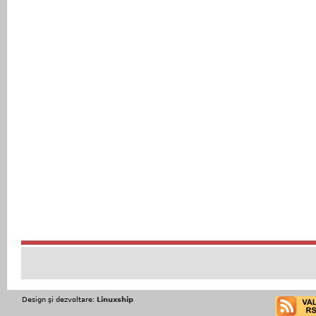
Design şi dezvoltare:
Linuxship