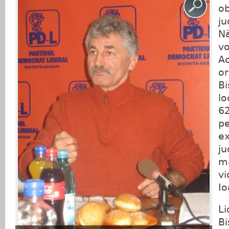
ob
ju
N
vo
Ac
or
Bi
lo
62
p
ex
ju
ma
vi
Io
Li
Bi