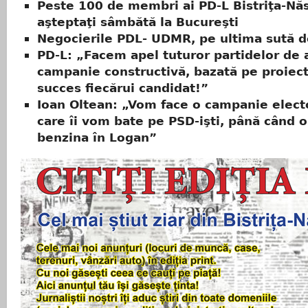
Peste 100 de membri ai PD-L Bistriţa-Nă
aşteptaţi sâmbătă la Bucureşti
Negocierile PDL- UDMR, pe ultima sută d
PD-L: „Facem apel tuturor partidelor de 
campanie constructivă, bazată pe proiec
succes fiecărui candidat!”
Ioan Oltean: „Vom face o campanie electo
care îi vom bate pe PSD-işti, până când o
benzina în Logan”