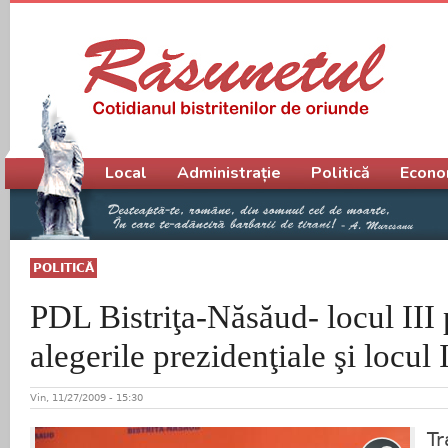
Meniu principal
Local
Administrație
Politică
Econo
POLITICĂ
PDL Bistriţa-Năsăud- locul III p
alegerile prezidenţiale şi locul
Vin, 11/27/2009 - 15:30
Tr