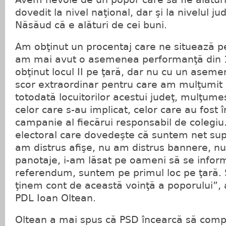
dovedit la nivel naţional, dar şi la nivelul jud
Năsăud că e alături de cei buni.
Am obţinut un procentaj care ne situează pe 
am mai avut o asemenea performanţă din 
obţinut locul II pe ţară, dar nu cu un asem
scor extraordinar pentru care am mulţumit
totodată locuitorilor acestui judeţ, mulţumes
celor care s-au implicat, celor care au fost î
campanie al fiecărui responsabil de colegiu
electoral care dovedeşte că suntem net super
am distrus afişe, nu am distrus bannere, n
panotaje, i-am lăsat pe oameni să se infor
referendum, suntem pe primul loc pe ţară.
ţinem cont de această voinţă a poporului”, 
PDL Ioan Oltean.
Oltean a mai spus că PSD încearcă să comp