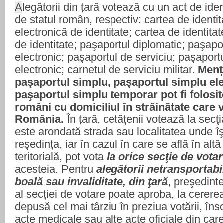
A
legătorii din țară votează cu un act de iden
de statul român, respectiv: cartea de identit
electronică de identitate; cartea de identitat
de identitate; paşaportul diplomatic; paşapo
electronic; paşaportul de serviciu; paşaport
electronic; carnetul de serviciu militar.
Menț
paşaportul simplu, paşaportul simplu ele
paşaportul simplu temporar pot fi folosit
români cu domiciliul în străinătate care 
România.
În țară, cetățenii votează la secţ
este arondată strada sau localitatea unde îşi
reşedinţa, iar în cazul în care se află în altă
teritorială, pot vota
la orice secţie de vota
acesteia.
Pentru
alegătorii netransportabi
boală sau invaliditate, din ţară
, preşedinte
al secţiei de votare poate aproba, la cerere
depusă cel mai târziu în preziua votării, înso
acte medicale sau alte acte oficiale din car