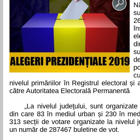
N
su
2
î
el
d
su
de
po
c
nivelul primăriilor în Registrul electoral și
către Autoritatea Electorală Permanentă
„La nivelul judeţului, sunt organizate
din care 83 în mediul urban și 230 în medi
313 secții de votare organizate la nivelul ju
un număr de 287467 buletine de vot.