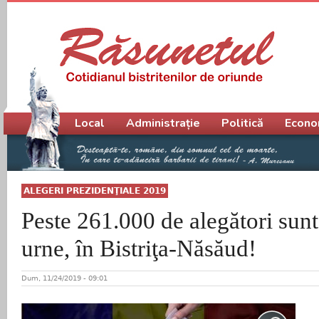
Meniu principal
Local
Administrație
Politică
Econo
ALEGERI PREZIDENŢIALE 2019
Peste 261.000 de alegători sunt 
urne, în Bistriţa-Năsăud!
Dum, 11/24/2019 - 09:01