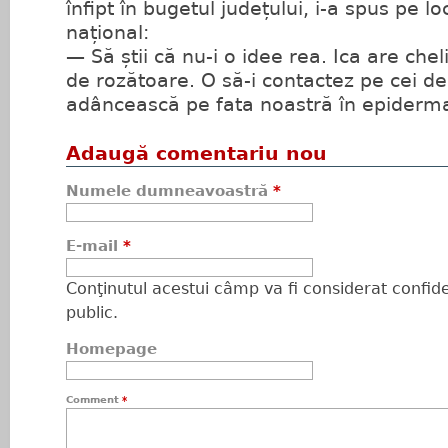
înfipt în bugetul județului, i-a spus pe lo
național:
— Să știi că nu-i o idee rea. Ica are chel
de rozătoare. O să-i contactez pe cei de
adâncească pe fata noastră în epiderma
Adaugă comentariu nou
Numele dumneavoastră
*
E-mail
*
Conţinutul acestui câmp va fi considerat confiden
public.
Homepage
Comment
*