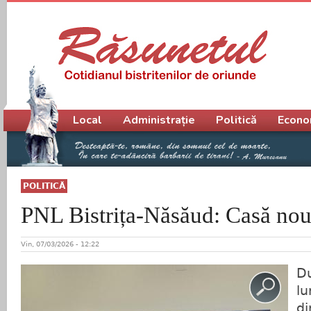
Meniu principal
Local
Administrație
Politică
Econo
POLITICĂ
PNL Bistrița-Năsăud: Casă nou
Vin, 07/03/2026 - 12:22
D
lu
di