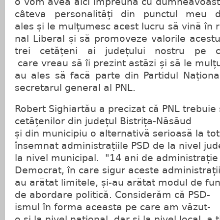
o vom avea aici împreună cu dumneavoast
câteva personalități din punctul meu 
ales și le mulțumesc acest lucru să vină în r
nal Liberal și să promoveze valorile acestu
trei cetățeni ai județului nostru pe 
care vreau să îi prezint astăzi și să le mu
au ales să facă parte din Partidul Național
secretarul general al PNL.
Robert Sighiartău a precizat că PNL trebuie
cetățenilor din județul Bistrița-Năsăud
și din municipiu o alternativă serioasă la to
însemnat administrațiile PSD de la nivel jud
la nivel municipal. "14 ani de administrație 
Democrat, în care sigur aceste administrații
au arătat limitele, și-au arătat modul de fun
de abordare politică. Considerăm că PSD-
ismul în forma aceasta pe care am văzut-
o și la nivel național, dar și la nivel local, a 