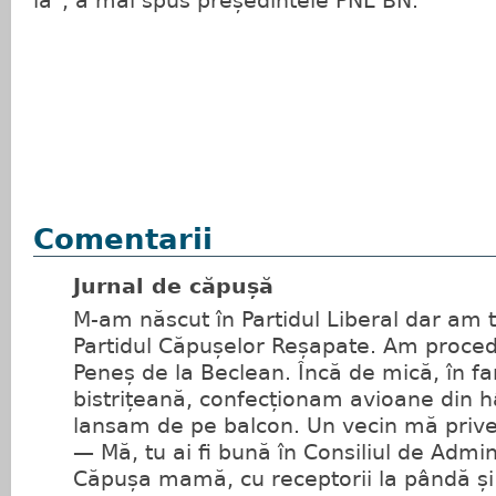
lă", a mai spus președintele PNL BN.
Comentarii
Jurnal de căpușă
M-am născut în Partidul Liberal dar am t
Partidul Căpușelor Reșapate. Am proced
Peneș de la Beclean. Încă de mică, în f
bistrițeană, confecționam avioane din hâ
lansam de pe balcon. Un vecin mă priv
— Mă, tu ai fi bună în Consiliul de Admi
Căpușa mamă, cu receptorii la pândă și