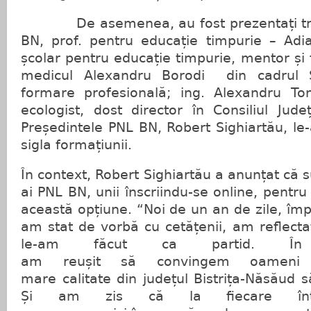
De asemenea, au fost prezentați trei
BN, prof. pentru educație timpurie – Adia
școlar pentru educație timpurie, mentor și 
medicul Alexandru Borodi din cadrul S
formare profesională; ing. Alexandru Toni
ecologist, dost director în Consiliul Jude
Președintele PNL BN, Robert Sighiartău, le
sigla formațiunii.
În context, Robert Sighiartău a anunțat că s
ai PNL BN, unii înscriindu-se online, pentr
această opțiune. “Noi de un an de zile, împ
am stat de vorbă cu cetățenii, am reflectat
le-am făcut ca partid. În 
am reușit să convingem oameni 
mare calitate din județul Bistrița-Năsăud s
Și am zis că la fiecare înt