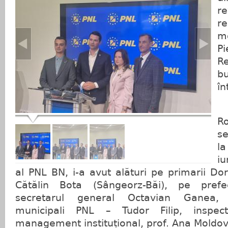
re
r
m
P
Re
b
în
Ro
se
l
iu
al PNL BN, i-a avut alături pe primarii Dor
Cătălin Bota (Sângeorz-Băi), pe prefe
secretarul general Octavian Ganea, li
municipali PNL – Tudor Filip, inspect
management instituțional, prof. Ana Moldo