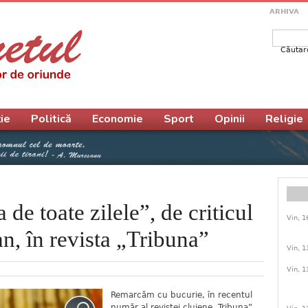
ARHIVA
Căutar
Form
ie
Politică
Economie
Sport
Opinii
Religie
 de toate zilele”, de criticul
Vin, 1
, în revista „Tribuna”
Vin, 1
Vin, 1
Remarcăm cu bucurie, în recentul
număr al revistei clujene „Tribuna”,