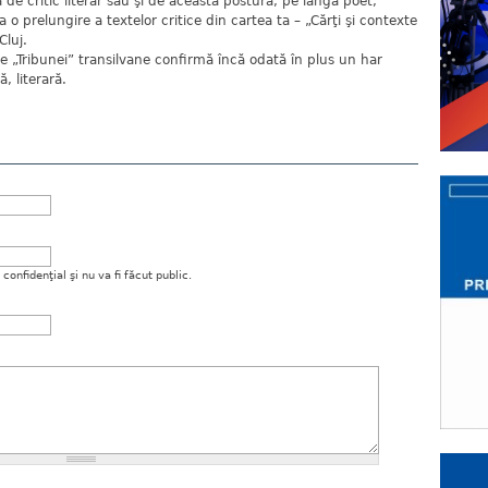
a de critic literar sau şi de această postură, pe lângă poet,
 o prelungire a textelor critice din cartea ta – „Cărţi şi contexte
Cluj.
e „Tribunei” transilvane confirmă încă odată în plus un har
ă, literară.
onfidenţial şi nu va fi făcut public.