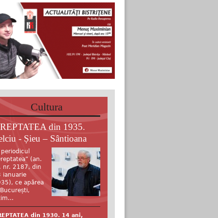
Cultura
REPTATEA din 1935.
elciu - Șieu – Sântioana
 periodicul
reptatea” (an.
, nr. 2187, din
 ianuarie
35), ce apărea
 București,
tim...
EPTATEA din 1930. 14 ani,