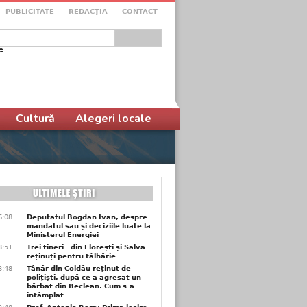
PUBLICITATE
REDACŢIA
CONTACT
e
ular de căutare
Cultură
Alegeri locale
6:08
Deputatul Bogdan Ivan, despre
mandatul său și deciziile luate la
Ministerul Energiei
3:51
Trei tineri - din Florești și Salva -
reținuți pentru tâlhărie
3:48
Tânăr din Coldău reținut de
polițiști, după ce a agresat un
bărbat din Beclean. Cum s-a
întâmplat