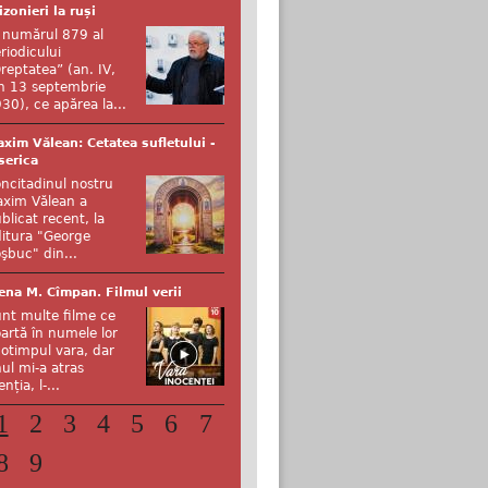
izonieri la ruși
 numărul 879 al
riodicului
reptatea” (an. IV,
n 13 septembrie
30), ce apărea la...
xim Vălean: Cetatea sufletului -
serica
ncitadinul nostru
xim Vălean a
blicat recent, la
itura "George
şbuc" din...
ena M. Cîmpan. Filmul verii
nt multe filme ce
artă în numele lor
otimpul vara, dar
ul mi-a atras
enția, l-...
1
2
3
4
5
6
7
8
9