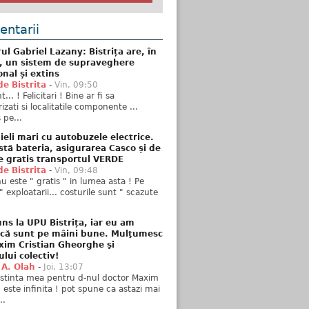
ntarii
ul Gabriel Lazany: Bistrița are, în
t, un sistem de supraveghere
onal și extins
de Bistrita
-
Vin, 09:50
... ! Felicitari ! Bine ar fi sa
izati si localitatile componente ...
 pe...
ieli mari cu autobuzele electrice.
stă bateria, asigurarea Casco și de
e gratis transportul VERDE
de Bistrita
-
Vin, 09:48
u este " gratis " in lumea asta ! Pe
" exploatarii... costurile sunt " scazute
ns la UPU Bistrița, iar eu am
 că sunt pe mâini bune. Mulţumesc
xim Cristian Gheorghe şi
ului colectiv!
 A. Olah
-
Joi, 13:07
stinta mea pentru d-nul doctor Maxim
n este infinita ! pot spune ca astazi mai
..