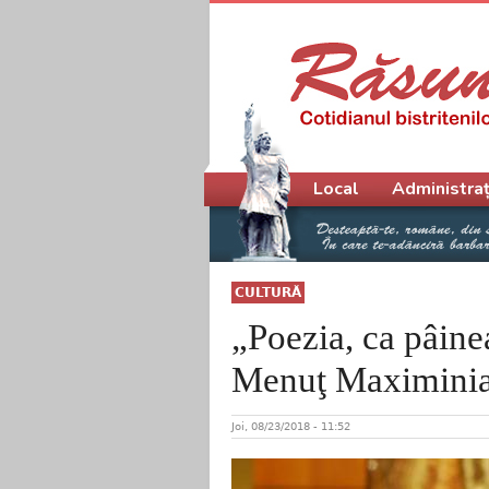
Meniu principal
Local
Administraț
CULTURĂ
„Poezia, ca pâinea
Menuţ Maximinian
Joi, 08/23/2018 - 11:52