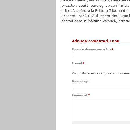
Felicitări Menuţ Maximinian, calitatea t
prozator, eseist, etnolog, se confirmă ca
critice”, apărută la Editura Tribuna din 
Credem noi că textul recent din paginil
scriitoricesc în înălţime valorică, estetic
Adaugă comentariu nou
Numele dumneavoastră
*
E-mail
*
Conţinutul acestui câmp va fi considerat c
Homepage
Comment
*