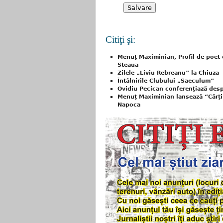
Citiţi şi:
Menuţ Maximinian, Profil de poet 
Steaua
Zilele „Liviu Rebreanu” la Chiuza
Întâlnirile Clubului „Saeculum”
Ovidiu Pecican conferenţiază des
Menuţ Maximinian lansează “Cărţi ş
Napoca