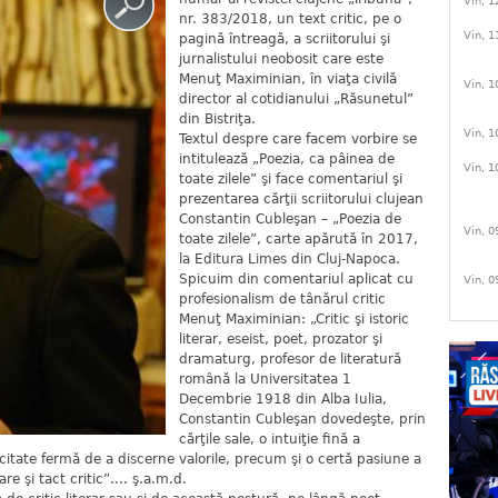
Vin, 1
nr. 383/2018, un text critic, pe o
Vin, 1
pagină întreagă, a scriitorului şi
jurnalistului neobosit care este
Menuţ Maximinian, în viaţa civilă
Vin, 1
director al cotidianului „Răsunetul”
din Bistriţa.
Vin, 1
Textul despre care facem vorbire se
intitulează „Poezia, ca pâinea de
Vin, 1
toate zilele” şi face comentariul şi
prezentarea cărţii scriitorului clujean
Constantin Cubleşan – „Poezia de
Vin, 0
toate zilele”, carte apărută în 2017,
la Editura Limes din Cluj-Napoca.
Spicuim din comentariul aplicat cu
Vin, 0
profesionalism de tânărul critic
Menuţ Maximinian: „Critic şi istoric
literar, eseist, poet, prozator şi
dramaturg, profesor de literatură
română la Universitatea 1
Decembrie 1918 din Alba Iulia,
Constantin Cubleşan dovedeşte, prin
cărţile sale, o intuiţie fină a
acitate fermă de a discerne valorile, precum şi o certă pasiune a
e şi tact critic”.... ş.a.m.d.