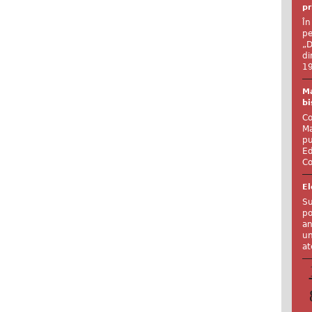
pr
În
pe
„D
di
19
Ma
bi
Co
Ma
pu
Ed
Co
El
Su
po
an
un
at