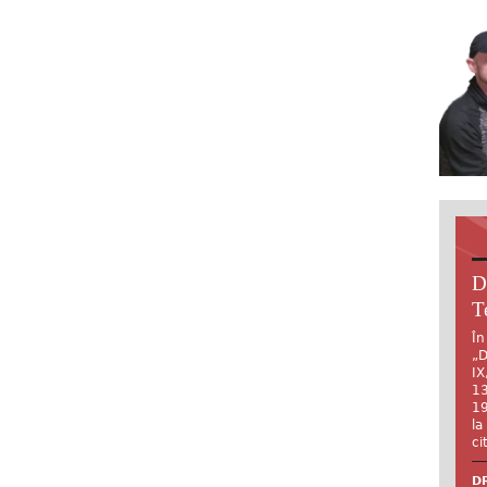
D
T
În
„D
IX
13
19
la
ci
DR