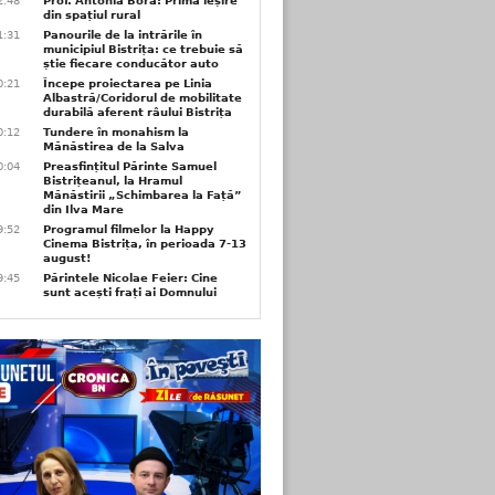
2:48
Prof. Antonia Bora: Prima ieșire
din spațiul rural
1:31
Panourile de la intrările în
municipiul Bistrița: ce trebuie să
știe fiecare conducător auto
0:21
Începe proiectarea pe Linia
Albastră/Coridorul de mobilitate
durabilă aferent râului Bistrița
0:12
Tundere în monahism la
Mănăstirea de la Salva
0:04
Preasfințitul Părinte Samuel
Bistrițeanul, la Hramul
Mănăstirii „Schimbarea la Față”
din Ilva Mare
9:52
Programul filmelor la Happy
Cinema Bistrița, în perioada 7-13
august!
9:45
Părintele Nicolae Feier: Cine
sunt acești frați ai Domnului