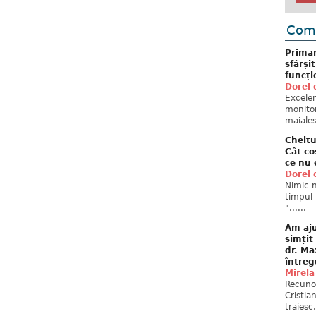
Come
Primar
sfârși
funcți
Dorel 
Excelent
monitor
maiales
Cheltu
Cât co
ce nu 
Dorel 
Nimic n
timpul 
"......
Am aju
simțit
dr. Ma
întreg
Mirela
Recuno
Cristia
traiesc.