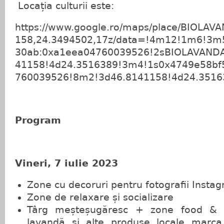
Locația culturii este:
https://www.google.ro/maps/place/BIOLA
158,24.3494502,17z/data=!4m12!1m6!3m
30ab:0xa1eea04760039526!2sBIOLAVAND
41158!4d24.3516389!3m4!1s0x4749e58bf
760039526!8m2!3d46.8141158!4d24.3516
Program
Vineri, 7 iulie 2023
Zone cu decoruri pentru fotografii Insta
Zone de relaxare și socializare
Târg meșteșugăresc + zone food & 
lavandă și alte produse locale marca 