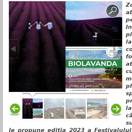
Z
a
p
I
pi
l
c
f
a
c
m
p
s
p
l
s
le propune ediția 2023 a Festivalului