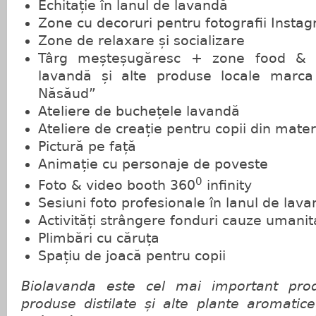
Echitație în lanul de lavandă
Zone cu decoruri pentru fotografii Insta
Zone de relaxare și socializare
Târg meșteșugăresc + zone food & 
lavandă și alte produse locale marca 
Năsăud”
Ateliere de buchețele lavandă
Ateliere de creație pentru copii din mater
Pictură pe față
Animație cu personaje de poveste
0
Foto & video booth 360
infinity
Sesiuni foto profesionale în lanul de lav
Activități strângere fonduri cauze umanit
Plimbări cu căruța
Spațiu de joacă pentru copii
Biolavanda este cel mai important pro
produse distilate și alte plante aromatice