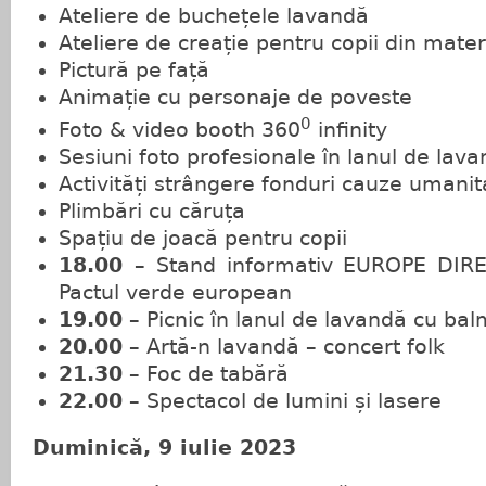
Ateliere de buchețele lavandă
Ateliere de creație pentru copii din mater
Pictură pe față
Animație cu personaje de poveste
0
Foto & video booth 360
infinity
Sesiuni foto profesionale în lanul de lav
Activități strângere fonduri cauze umanit
Plimbări cu căruța
Spațiu de joacă pentru copii
18.00
– Stand informativ EUROPE DIRE
Pactul verde european
19.00
– Picnic în lanul de lavandă cu bal
20.00
– Artă-n lavandă – concert folk
21.30
– Foc de tabără
22.00
– Spectacol de lumini și lasere
Duminică, 9 iulie 2023