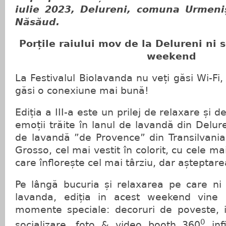
iulie 2023, Delureni, comuna Urmeniș,
Năsăud.
Porțile raiului mov de la Delureni ni 
weekend
La Festivalul Biolavanda nu veți găsi Wi-Fi,
găsi o conexiune mai bună!
Ediția a III-a este un prilej de relaxare și d
emoții trăite în lanul de lavandă din Delur
de lavandă ”de Provence” din Transilvania
Grosso, cel mai vestit în colorit, cu cele 
care înflorește cel mai târziu, dar așteptar
Pe lângă bucuria și relaxarea pe care ni 
lavanda, ediția in acest weekend vine 
momente speciale: decoruri de poveste, i
0
socializare, foto & video booth 360
inf