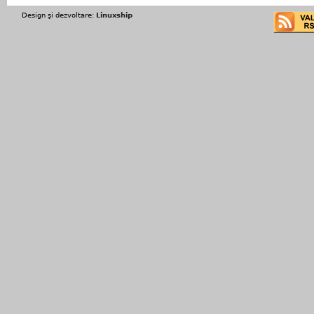
Design şi dezvoltare:
Linuxship