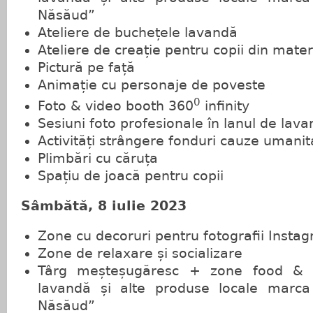
Năsăud”
Ateliere de buchețele lavandă
Ateliere de creație pentru copii din mater
Pictură pe față
Animație cu personaje de poveste
0
Foto & video booth 360
infinity
Sesiuni foto profesionale în lanul de lav
Activități strângere fonduri cauze umanit
Plimbări cu căruța
Spațiu de joacă pentru copii
Sâmbătă, 8 iulie 2023
Zone cu decoruri pentru fotografii Insta
Zone de relaxare și socializare
Târg meșteșugăresc + zone food & 
lavandă și alte produse locale marca 
Năsăud”