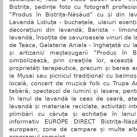
Bistrița, ședințe foto cu fotografi profesi
”Produs în Bistrița-Năsăud” cu și din la
Lavandă Lidiuța - buchețele, uleiuri esenț
decorațiuni din lavandă; Barista - limona
lavandă, însoțite de savuroasele vinuri de 
de Teaca, Gelateria Aniela - înghețată cu l
și artizanii/ meșteșugarii ”Produs în B
simbolizează, prin creațiile lor, aceast
proprietăți terapeutice, precum și berea 
la Musai sau picnicul tradițional cu balmoș
locală, concert de muzică folk cu Trupa A
tabără, spectacol de lumini și lasere, pent
în lanul de lavandă la ceas de seară, ate
lavandă și materiale reciclate, activități in
plimbări cu căruța și echitație în lanu
informativ EUROPE DIRECT Bistrița-Năs
european, zone de campare și multe alte
programul complet