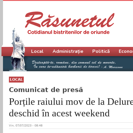
Meniu principal
Local
Administrație
Politică
Econo
LOCAL
Comunicat de presă
Porțile raiului mov de la Delure
deschid în acest weekend
Vin, 07/07/2023 - 08:48