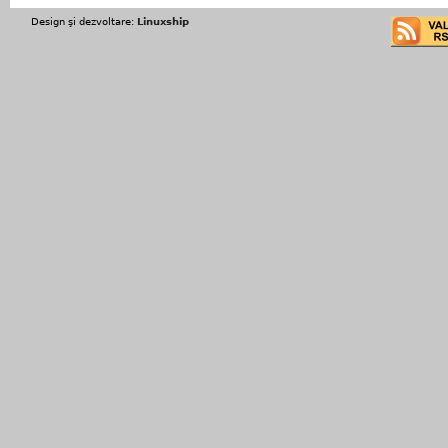
Design şi dezvoltare:
Linuxship