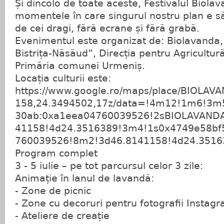
Și dincolo de toate aceste, Festivalul Biola
momentele în care singurul nostru plan e să f
de cei dragi, fără ecrane și fără grabă.
Evenimentul este organizat de: Biolavanda, 
Bistrița-Năsăud”, Direcția pentru Agricultur
Primăria comunei Urmeniș.
Locația culturii este:
https://www.google.ro/maps/place/BIOLA
158,24.3494502,17z/data=!4m12!1m6!3m
30ab:0xa1eea04760039526!2sBIOLAVAND
41158!4d24.3516389!3m4!1s0x4749e58bf
760039526!8m2!3d46.8141158!4d24.3516
Program complet
3 - 5 iulie – pe tot parcursul celor 3 zile:
Animație în lanul de lavandă:
- Zone de picnic
- Zone cu decoruri pentru fotografii Instag
- Ateliere de creație