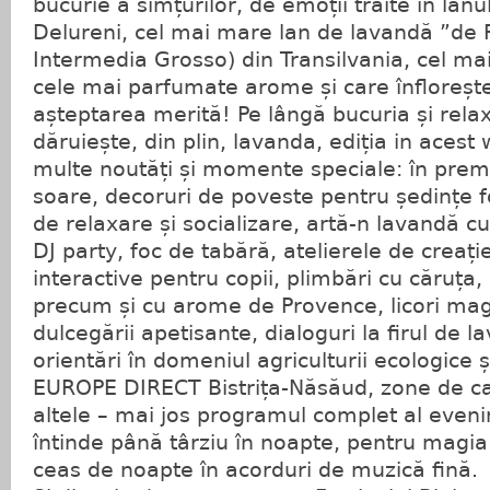
bucurie a simțurilor, de emoții trăite în lan
Delureni, cel mai mare lan de lavandă ”de 
Intermedia Grosso) din Transilvania, cel mai 
cele mai parfumate arome și care înflorește
așteptarea merită! Pe lângă bucuria și relax
dăruiește, din plin, lavanda, ediția in aces
multe noutăți și momente speciale: în premi
soare, decoruri de poveste pentru ședințe fo
de relaxare și socializare, artă-n lavandă cu
DJ party, foc de tabără, atelierele de creație 
interactive pentru copii, plimbări cu căruța
precum și cu arome de Provence, licori magi
dulcegării apetisante, dialoguri la firul de 
orientări în domeniul agriculturii ecologice 
EUROPE DIRECT Bistrița-Năsăud, zone de c
altele – mai jos programul complet al eveni
întinde până târziu în noapte, pentru magi
ceas de noapte în acorduri de muzică fină.