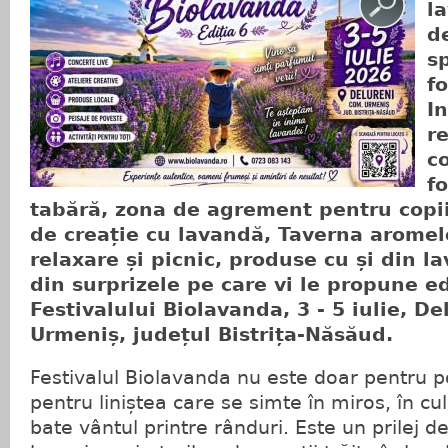
l
d
s
fo
I
re
c
fo
tabără, zona de agrement pentru copii,
de creație cu lavandă, Taverna aromel
relaxare și picnic, produse cu și din 
din surprizele pe care vi le propune e
Festivalului Biolavanda, 3 - 5 iulie, D
Urmeniș, județul Bistrița-Năsăud.
Festivalul Biolavanda nu este doar pentru po
pentru liniștea care se simte în miros, în culo
bate vântul printre rânduri. Este un prilej d