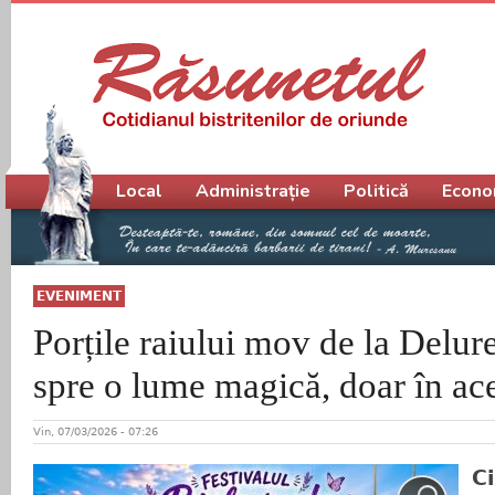
Meniu principal
Local
Administrație
Politică
Econo
EVENIMENT
Porțile raiului mov de la Delur
spre o lume magică, doar în a
Vin, 07/03/2026 - 07:26
C