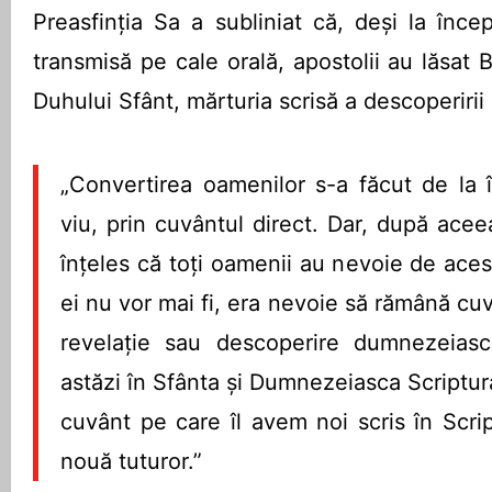
Preasfinția Sa a subliniat că, deși la înce
transmisă pe cale orală, apostolii au lăsat Bi
Duhului Sfânt, mărturia scrisă a descoperiri
„Convertirea oamenilor s-a făcut de la 
viu, prin cuvântul direct. Dar, după aceea
înţeles că toţi oamenii au nevoie de ace
ei nu vor mai fi, era nevoie să rămână cuv
revelaţie sau descoperire dumnezeia
astăzi în Sfânta şi Dumnezeiasca Scriptură
cuvânt pe care îl avem noi scris în Scri
nouă tuturor.”