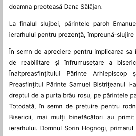
doamna preoteasă Dana Sălăjan.
La finalul slujbei, părintele paroh Emanu
ierarhului pentru prezență, împreună-slujire
În semn de apreciere pentru implicarea sa în
de reabilitare și înfrumusețare a biseric
Înaltpreasfințitului Părinte Arhiepiscop 
Preasfințitul Părinte Samuel Bistrițeanul l-
dreptul de a purta brâu roșu, pe părintele 
Totodată, în semn de prețuire pentru rodni
Bisericii, mai mulți binefăcători au primit
ierarhului. Domnul Sorin Hognogi, primaru