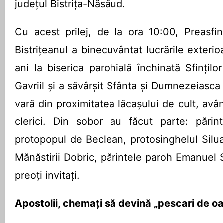
județul Bistrița-Năsăud.
Cu acest prilej, de la ora 10:00, Preasfi
Bistrițeanul a binecuvântat lucrările exterioa
ani la biserica parohială închinată Sfințilo
Gavriil și a săvârșit Sfânta și Dumnezeiasca 
vară din proximitatea lăcașului de cult, avâ
clerici. Din sobor au făcut parte: părint
protopopul de Beclean, protosinghelul Silu
Mănăstirii Dobric, părintele paroh Emanuel S
preoți invitați.
Apostolii, chemați să devină „pescari de o