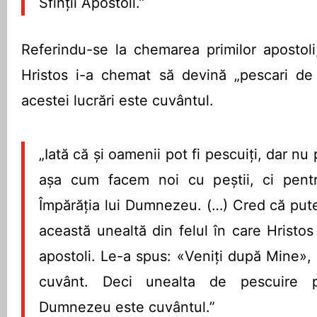
Sfinții Apostoli.”
Referindu-se la chemarea primilor apostoli,
Hristos i-a chemat să devină „pescari de 
acestei lucrări este cuvântul.
„Iată că și oamenii pot fi pescuiți, dar nu
așa cum facem noi cu peștii, ci pent
Împărăția lui Dumnezeu. (…) Cred că put
această unealtă din felul în care Hristo
apostoli. Le-a spus: «Veniți după Mine»,
cuvânt. Deci unealta de pescuire pe
Dumnezeu este cuvântul.”