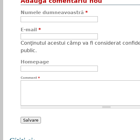
Adaugă comentariu nou
Numele dumneavoastră
*
E-mail
*
Conţinutul acestui câmp va fi considerat confiden
public.
Homepage
Comment
*