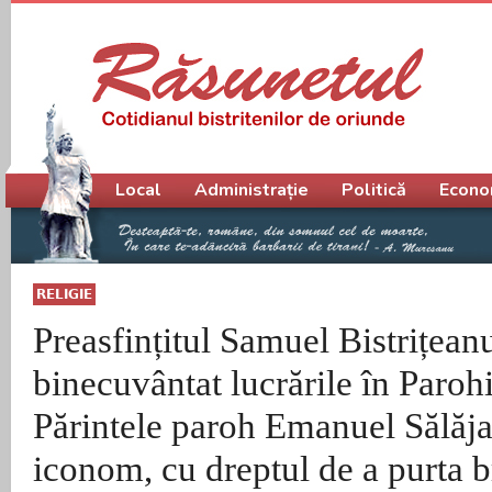
Meniu principal
Local
Administrație
Politică
Econo
RELIGIE
Preasfințitul Samuel Bistrițeanu
binecuvântat lucrările în Parohi
Părintele paroh Emanuel Sălăjan
iconom, cu dreptul de a purta 