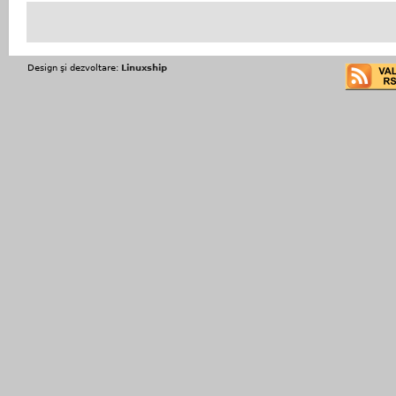
Design şi dezvoltare:
Linuxship