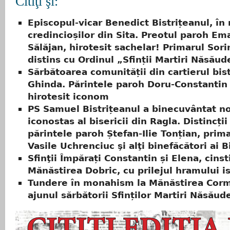
Citiţi şi:
Episcopul-vicar Benedict Bistrițeanul, în 
credincioșilor din Sita. Preotul paroh Em
Sălăjan, hirotesit sachelar! Primarul Sor
distins cu Ordinul „Sfinții Martiri Năsăud
Sărbătoarea comunității din cartierul bis
Ghinda. Părintele paroh Doru-Constantin
hirotesit iconom
PS Samuel Bistrițeanul a binecuvântat n
iconostas al bisericii din Ragla. Distincți
părintele paroh Ștefan-Ilie Tonțian, primar
Vasile Uchrenciuc şi alţi binefăcători ai Bi
Sfinţii Împărați Constantin și Elena, cinsti
Mănăstirea Dobric, cu prilejul hramului is
Tundere în monahism la Mănăstirea Corm
ajunul sărbătorii Sfinților Martiri Năsăud