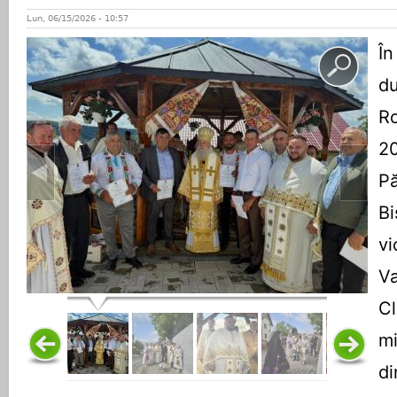
Lun, 06/15/2026 - 10:57
Î
du
R
2
P
Bi
vi
Va
Cl
mi
d