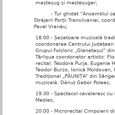
meșteșug și meșteșugar;
- Tur ghidat ”Ansamblul cetă
Străjerii Porții Transilvaniei, coo
Pavel Vranău;
18:00 - Șezatoare muzicală tradi
coordonarea Centrului Județean 
Grupul Folcloric „Glanetașul” di
Târlișua coordonator artistic: Fl
recital: Teodora Purja, Eugenia 
Teodor Burzo, Ionică Moldovan, 
Tradițional „PĂUNIȚA” din Sânge
muzicală: Dănuț Gabor Poleac;
19:30 - Spectacol cavaleresc cu 
Medies;
20:00 - Microrecital Cimpoierii di