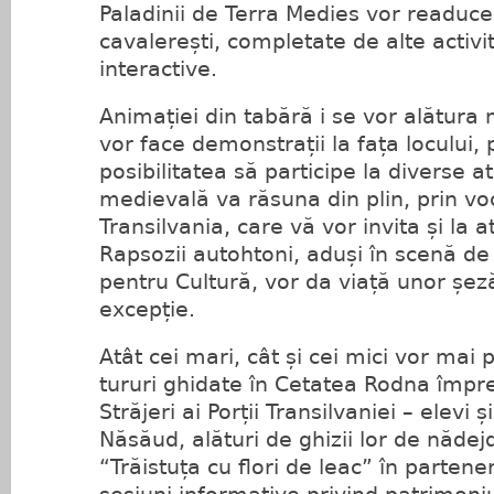
Paladinii de Terra Medies vor readuce 
cavalerești, completate de alte activi
interactive.
Animației din tabără i se vor alătura
vor face demonstrații la fața locului,
posibilitatea să participe la diverse a
medievală va răsuna din plin, prin vo
Transilvania, care vă vor invita și la 
Rapsozii autohtoni, aduși în scenă de
pentru Cultură, vor da viață unor șez
excepție.
Atât cei mari, cât și cei mici vor mai 
tururi ghidate în Cetatea Rodna împre
Străjeri ai Porții Transilvaniei – elevi ș
Năsăud, alături de ghizii lor de nădejd
“Trăistuța cu flori de leac” în partener