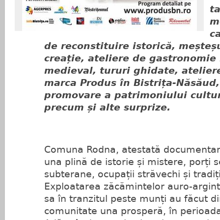
t
m
c
de reconstituire istorică, meșteș
creație, ateliere de gastronomie 
medieval, tururi ghidate, atelier
marca Produs în Bistrița-Năsăud
promovare a patrimoniului cultur
precum
și alte surprize.
Comuna Rodna, atestată documentar 
una plină de istorie și mistere, porți 
subterane, ocupații străvechi și tradiț
Exploatarea zăcămintelor auro-argint
sa în tranzitul peste munți au făcut d
comunitate una prosperă, în perioad