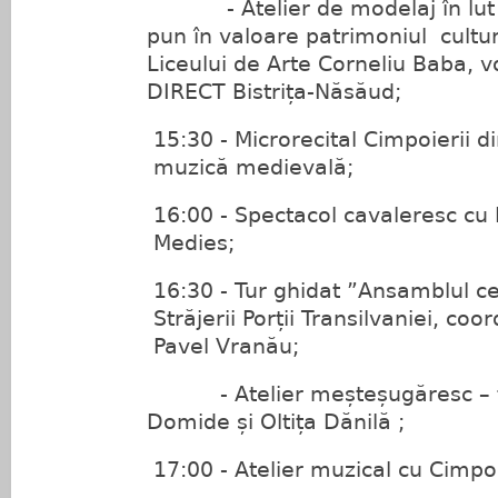
- Atelier de modelaj în lut –
pun în valoare patrimoniul cultura
Liceului de Arte Corneliu Baba, 
DIRECT Bistrița-Năsăud;
15:30 - Microrecital Cimpoierii di
muzică medievală;
16:00 - Spectacol cavaleresc cu 
Medies;
16:30 - Tur ghidat ”Ansamblul ce
Străjerii Porții Transilvaniei, coo
Pavel Vranău;
- Atelier meșteșugăresc – țe
Domide și Oltița Dănilă ;
17:00 - Atelier muzical cu Cimpoi