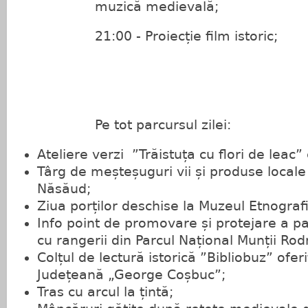
muzică medievală;
21:00 - Proiecție film istoric;
Pe tot parcursul zilei:
Ateliere verzi ”Trăistuța cu flori de leac”
Târg de meșteșuguri vii și produse locale 
Năsăud;
Ziua porților deschise la Muzeul Etnografie
Info point de promovare și protejare a pa
cu rangerii din Parcul Național Munții Rod
Colțul de lectură istorică ”Bibliobuz” ofer
Județeană „George Coșbuc”;
Tras cu arcul la țintă;