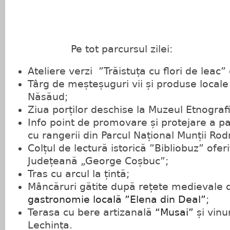
Pe tot parcursul zilei:
Ateliere verzi ”Trăistuța cu flori de leac”
Târg de meșteșuguri vii și produse locale 
Năsăud;
Ziua porților deschise la Muzeul Etnografie
Info point de promovare și protejare a pa
cu rangerii din Parcul Național Munții Rod
Colțul de lectură istorică ”Bibliobuz” ofer
Județeană „George Coșbuc”;
Tras cu arcul la țintă;
Mâncăruri gătite după rețete medievale
gastronomie locală ”Elena din Deal”
;
Terasa cu bere artizanală
“Musai”
și vinur
Lechința.