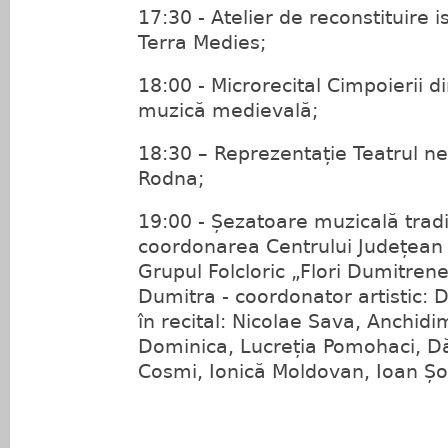
17:30 - Atelier de reconstituire i
Terra Medies;
18:00 - Microrecital Cimpoierii di
muzică medievală;
18:30 – Reprezentație Teatrul n
Rodna;
19:00 - Șezatoare muzicală tradi
coordonarea Centrului Județean 
Grupul Folcloric „Flori Dumitre
Dumitra - coordonator artistic: 
în recital: Nicolae Sava, Anchidi
Dominica, Lucreția Pomohaci, Dăn
Cosmi, Ionică Moldovan, Ioan Șo