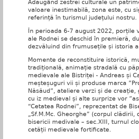
Adăugând zestrei culturale un patrim
valoare inestimabilă, zona este, cu s
referință în turismul județului nostru.
În perioada 6-7 august 2022, porțile 
ale Rodnei se deschid în premieră, d
dezvăluind din frumusețile și istoria 
Momente de reconstituire istorică, m
tradițională, animație stradală cu păp
medievale ale Bistriței - Andreas și C
meșteșuguri vii și produse marca ”Pro
Năsăud”, ateliere verzi și de creație
cu iz medieval și alte surprize vor ”
“Cetatea Rodnei”, reprezentat de Bis
„Sf.M.Mc. Gheorghe” (corpul clădirii, 
bisericii medivale – sec.XIII, turnul cl
cetății medievale fortificate.