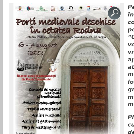
P
în
c
p
“
v
v
a
a
m
lo
g
m
m
P
c
d