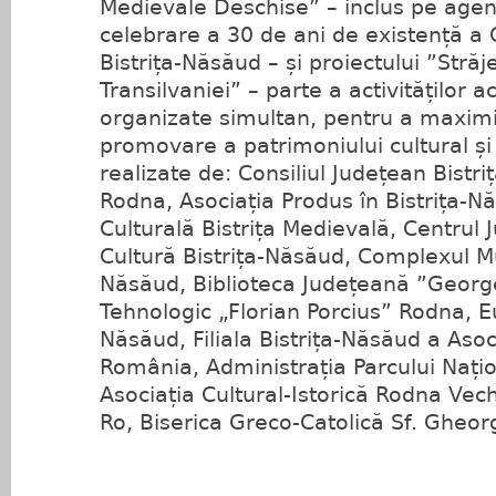
Medievale Deschise” – inclus pe agen
celebrare a 30 de ani de existență a 
Bistrița-Năsăud – și proiectului ”Străje
Transilvaniei” – parte a activităților 
organizate simultan, pentru a maximi
promovare a patrimoniului cultural și 
realizate de: Consiliul Județean Bistr
Rodna, Asociația Produs în Bistrița-N
Culturală Bistrița Medievală, Centrul
Cultură Bistrița-Năsăud, Complexul Mu
Năsăud, Biblioteca Județeană ”Georg
Tehnologic „Florian Porcius” Rodna, Eu
Năsăud, Filiala Bistrița-Năsăud a Aso
România, Administrația Parcului Națio
Asociația Cultural-Istorică Rodna Vech
Ro, Biserica Greco-Catolică Sf. Gheo