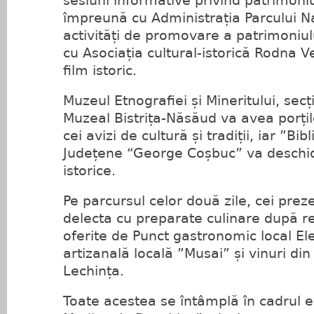
sesiuni informative privind patrimoni
împreună cu Administrația Parcului Na
activități de promovare a patrimoniul
cu Asociația cultural-istorică Rodna V
film istoric.
Muzeul Etnografiei și Mineritului, sec
Muzeal Bistrița-Năsăud va avea porțil
cei avizi de cultură și tradiții, iar ”Bib
Județene “George Coșbuc” va deschide
istorice.
Pe parcursul celor două zile, cei prez
delecta cu preparate culinare după r
oferite de Punct gastronomic local El
artizanală locală ”Musai” și vinuri din 
Lechința.
Toate acestea se întâmplă în cadrul e