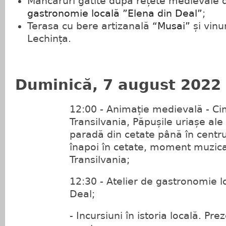
Mâncăruri gătite după rețete medievale
gastronomie locală ”Elena din Deal”
;
Terasa cu bere artizanală
“Musai”
și vinur
Lechința.
Duminică, 7 august 2022
12:00 - Animație medievală - Cim
Transilvania, Păpușile uriașe ale 
paradă din cetate până în centru
înapoi în cetate, moment muzica
Transilvania;
12:30 - Atelier de gastronomie l
Deal;
- Incursiuni în istoria locală. Pr