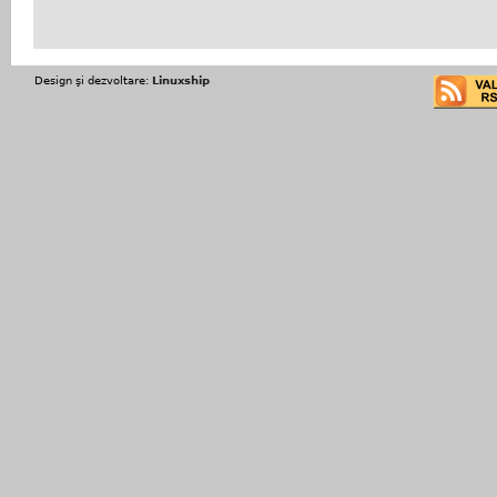
Design şi dezvoltare:
Linuxship