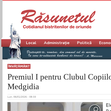
Meniu principal
Local
Administrație
Politică
Econo
ÎNVĂŢĂMÂNT
Premiul I pentru Clubul Copiil
Medgidia
Lun, 06/01/2026 - 08:33
El