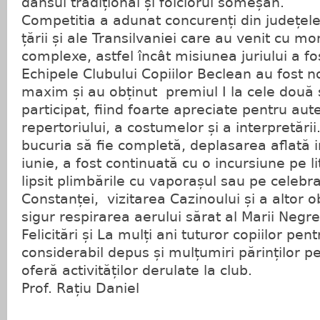
dansul tradițional și folclorul someșan.
Competitia a adunat concurenți din județele
țării și ale Transilvaniei care au venit cu m
complexe, astfel încât misiunea juriului a fo
Echipele Clubului Copiilor Beclean au fost 
maxim și au obținut premiul I la cele două s
participat, fiind foarte apreciate pentru aut
repertoriului, a costumelor și a interpretării
bucuria să fie completă, deplasarea aflată i
iunie, a fost continuată cu o incursiune pe li
lipsit plimbările cu vaporașul sau pe celebr
Constanței, vizitarea Cazinoului și a altor ob
sigur respirarea aerului sărat al Marii Negre
Felicitări și La mulți ani tuturor copiilor pent
considerabil depus și mulțumiri părinților pen
oferă activităților derulate la club.
Prof. Rațiu Daniel