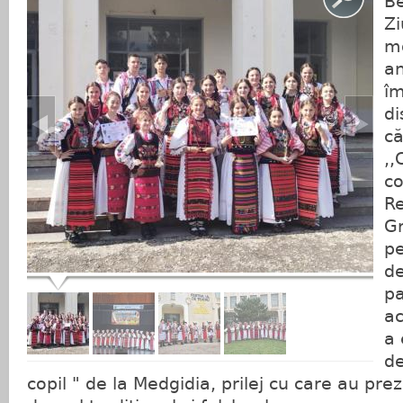
Be
Zi
mo
an
î
di
că
,,
co
Re
Gr
p
de
pa
ac
a 
de
copil " de la Medgidia, prilej cu care au pr