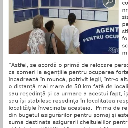
c
nr
si
pe
st
fo
sc
m
"Astfel, se acordă o primă de relocare pers
ca șomeri la agențiile pentru ocuparea for
încadrează în muncă, potrivit legii, într-o alt
o distanță mai mare de 50 km față de local
sau reședință și ca urmare a acestui fapt, î
sau își stabilesc reședința în localitatea res
localitățile învecinate acesteia. Prima de r
din bugetul asigurărilor pentru șomaj și es
suma destinată asigurării cheltuielilor pentr