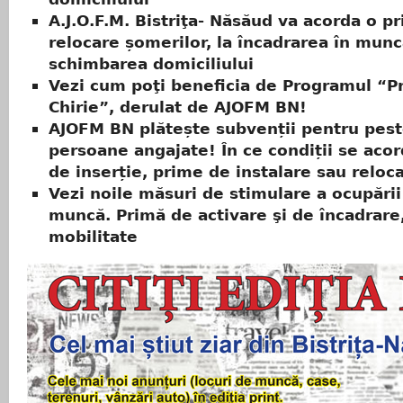
A.J.O.F.M. Bistriţa- Năsăud va acorda o p
relocare șomerilor, la încadrarea în munc
schimbarea domiciliului
Vezi cum poţi beneficia de Programul “P
Chirie”, derulat de AJOFM BN!
AJOFM BN plătește subvenții pentru pes
persoane angajate! În ce condiții se aco
de inserție, prime de instalare sau reloc
Vezi noile măsuri de stimulare a ocupării
muncă. Primă de activare şi de încadrare
mobilitate