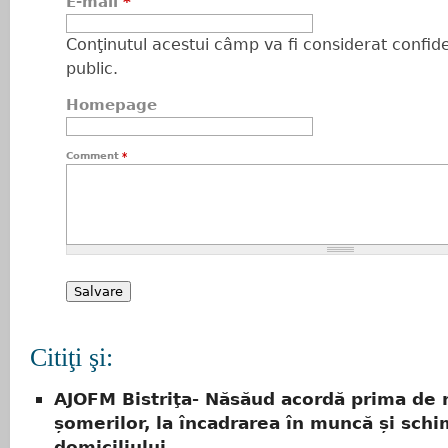
E-mail
*
Conţinutul acestui câmp va fi considerat confiden
public.
Homepage
Comment
*
Citiţi şi:
AJOFM Bistriţa- Năsăud acordă prima de 
șomerilor, la încadrarea în muncă și sch
domiciliului