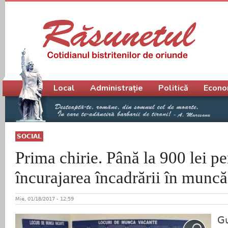
Meniu principal
Local
Administrație
Politică
Econo
SOCIAL
Prima chirie. Până la 900 lei pe
încurajarea încadrării în muncă
Mie, 01/18/2017 - 12:59
Gu