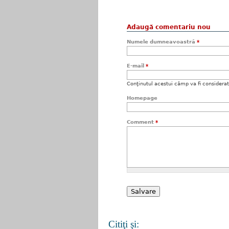
Adaugă comentariu nou
Numele dumneavoastră
*
E-mail
*
Conţinutul acestui câmp va fi considerat c
Homepage
Comment
*
Citiţi şi: