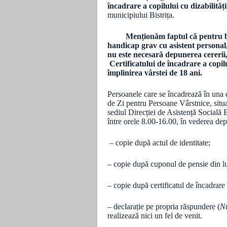
încadrare a copilului cu dizabilită
municipiului Bistrița.
Menționăm faptul că pentru be
handicap grav cu asistent personal, 
nu este necesară depunerea cererii, 
Certificatului de încadrare a copil
împlinirea vârstei de 18 ani.
Persoanele care se încadrează în una d
de Zi pentru Persoane Vârstnice, situa
sediul Direcției de Asistență Socială 
între orele 8.00-16.00, în vederea dep
– copie după actul de identitate;
– copie după cuponul de pensie din lu
– copie după certificatul de încadrar
– declarație pe propria răspundere (
Nu
realizează nici un fel de venit.