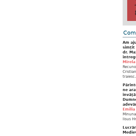
Come
Am aju
simțit
dr. Ma
întreg
Mirela
Recuno
Cristia
traiesc.
Părint
ne ara
învăță
Dumne
adevă
Emilia
Minunat
Iisus H
Lucrăr
Mediev