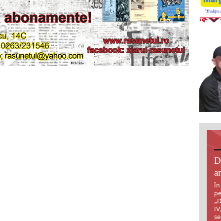
D
an
În
pe
„D
IV
se