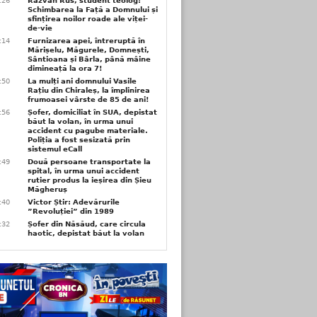
6:26
Răzvan Rus, student teolog:
Schimbarea la Față a Domnului și
sfințirea noilor roade ale viței-
de-vie
6:14
Furnizarea apei, întreruptă în
Mărișelu, Măgurele, Domnești,
Sântioana și Bârla, până mâine
dimineață la ora 7!
5:50
La mulți ani domnului Vasile
Rațiu din Chiraleș, la împlinirea
frumoasei vârste de 85 de ani!
3:56
Șofer, domiciliat în SUA, depistat
băut la volan, în urma unui
accident cu pagube materiale.
Poliția a fost sesizată prin
sistemul eCall
3:49
Două persoane transportate la
spital, în urma unui accident
rutier produs la ieșirea din Șieu
Măgheruș
3:40
Victor Știr: Adevărurile
”Revoluției” din 1989
3:32
Șofer din Năsăud, care circula
haotic, depistat băut la volan