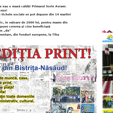
te sau o masă caldă! Primarul Sorin Avram:
Leşu!
u tichete sociale se pot depune din 14 martie!
ic, în valoare de 2000 lei, pentru mame din
pune cererea şi cine beneficiază
us „da”
mentare, din fonduri europene, la Tiha