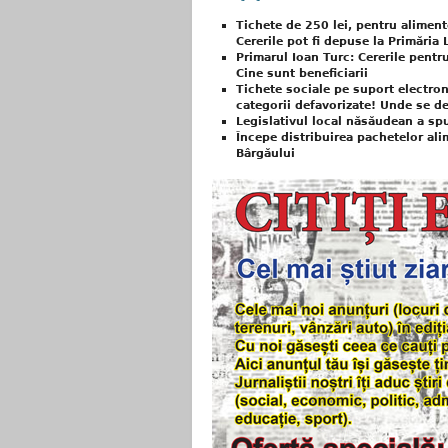
Tichete de 250 lei, pentru alimen
Cererile pot fi depuse la Primăria 
Primarul Ioan Turc: Cererile pentr
Cine sunt beneficiarii
Tichete sociale pe suport electron
categorii defavorizate! Unde se de
Legislativul local năsăudean a sp
Începe distribuirea pachetelor ali
Bârgăului