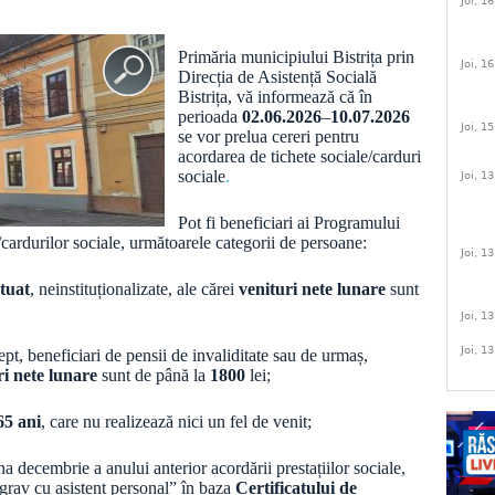
Joi, 1
Primăria municipiului Bistrița prin
Joi, 1
Direcția de Asistență Socială
Bistrița, vă informează că în
perioada
02.06.2026
–
10.07.2026
Joi, 1
se vor prelua cereri pentru
acordarea de tichete sociale/carduri
sociale
.
Joi, 1
Pot fi beneficiari ai Programului
/cardurilor sociale, următoarele categorii de persoane:
Joi, 1
tuat
, neinstituționalizate, ale cărei
venituri nete lunare
sunt
Joi, 1
Joi, 1
pt, beneficiari de pensii de invaliditate sau de urmaș,
ri nete lunare
sunt de până la
1800
lei;
65 ani
, care nu realizează nici un fel de venit;
ecembrie a anului anterior acordării prestațiilor sociale,
”grav cu asistent personal” în baza
Certificatului de