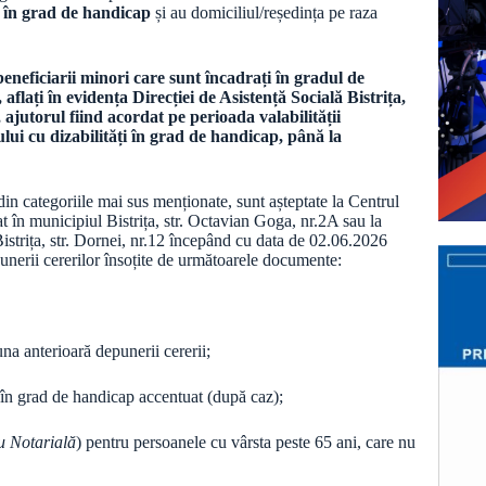
ți în grad de handicap
și au domiciliul/reședința pe raza
neficiarii minori care sunt încadrați în gradul de
aflați în evidența Direcției de Asistență Socială Bistrița,
ajutorul fiind acordat pe perioada valabilității
ului cu dizabilități în grad de handicap, până la
in categoriile mai sus menționate, sunt așteptate la Centrul
t în municipiul Bistrița, str. Octavian Goga, nr.2A sau la
Bistrița, str. Dornei, nr.12 începând cu data de 02.06.2026
unerii cererilor însoțite de următoarele documente:
na anterioară depunerii cererii;
e în grad de handicap accentuat (după caz);
 Notarială
) pentru persoanele cu vârsta peste 65 ani, care nu