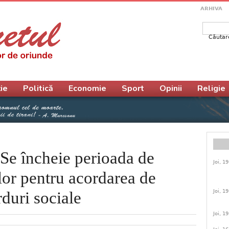
ARHIVA
Căutar
Form
ie
Politică
Economie
Sport
Opinii
Religie
: Se încheie perioada de
Joi, 1
lor pentru acordarea de
Joi, 1
rduri sociale
Joi, 1