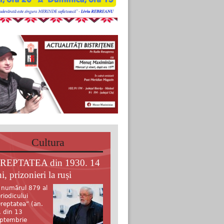
Cultura
REPTATEA din 1930. 14
i, prizonieri la ruși
 numărul 879 al
riodicului
reptatea” (an.
, din 13
ptembrie