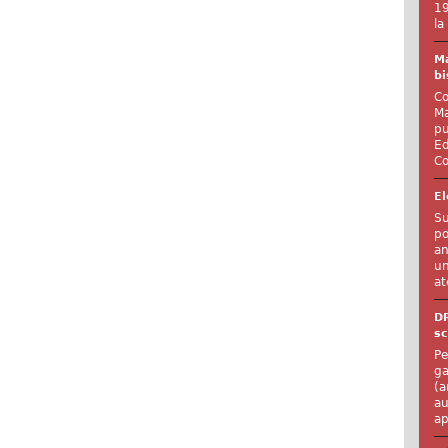
19
la
Ma
bi
Co
Ma
pu
Ed
Co
El
Su
po
an
un
at
D
sc
Pe
ga
(a
au
ap