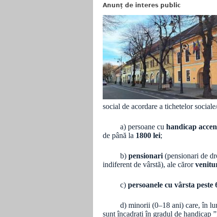
Anunț de interes public
social de acordare a tichetelor sociale
a) persoane cu
handicap accen
de până la
1800 lei
;
b)
pensionari
(pensionari de dre
indiferent de vârstă), ale căror
venitu
c)
persoanele cu vârsta peste 
d) minorii (0–18 ani) care, în luna d
sunt încadrați în gradul de handicap 