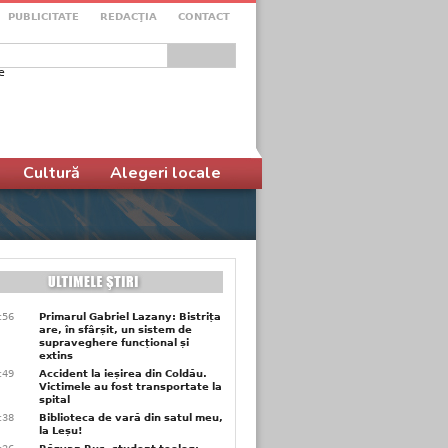
PUBLICITATE
REDACŢIA
CONTACT
e
ular de căutare
Cultură
Alegeri locale
9:56
Primarul Gabriel Lazany: Bistrița
are, în sfârșit, un sistem de
supraveghere funcțional și
extins
9:49
Accident la ieșirea din Coldău.
Victimele au fost transportate la
spital
9:38
Biblioteca de vară din satul meu,
la Leșu!