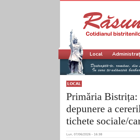
Meniu principal
Local
Administraț
LOCAL
Primăria Bistrița
depunere a cereri
tichete sociale/ca
Lun, 07/06/2026 - 16:38