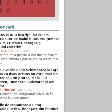
1
2
3
4
5
6
7
8
9
ntarii
ns la UPU Bistrița, iar eu am
 că sunt pe mâini bune. Mulţumesc
xim Cristian Gheorghe şi
ului colectiv!
 A. Olah
-
Joi, 13:07
stinta mea pentru d-nul doctor Maxim
n este infinita ! pot spune ca astazi mai
..
ele Vasile Beni: Schimbarea la Față
tă că Iisus Hristos nu este doar un
tor sau un proroc, ci Fiul lui
zeu, Dumnezeu adevărat și Om
rat
 Sirlincan
-
Joi, 12:47
 cuvânt de învățătură! Slăvit să fie
ristos în veci! Amin!
ile de restaurare a Cetății
ale Bistrița, finanțate din fonduri