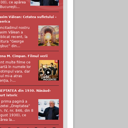
30), ce apărea
 București...
xim Vălean: Cetatea sufletului -
serica
ncitadinul nostru
xim Vălean a
blicat recent, la
itura "George
şbuc" din...
ena M. Cîmpan. Filmul verii
nt multe filme ce
artă în numele lor
otimpul vara, dar
ul mi-a atras
enția, l-...
REPTATEA din 1930. Năsăud-
urt istoric
 prima pagină a
zetei „Dreptatea”
n. IV, nr. 846, din 8
gust 1930), ce
ărea la...