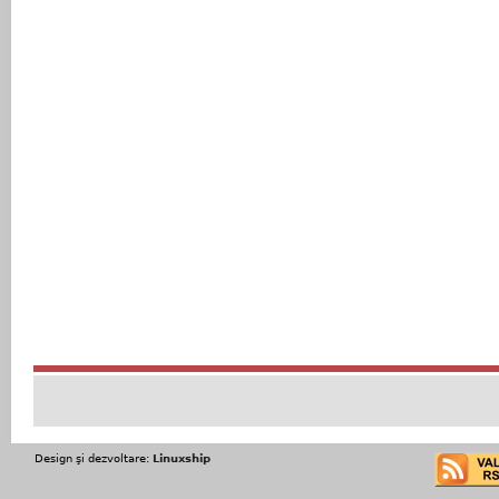
Design şi dezvoltare:
Linuxship