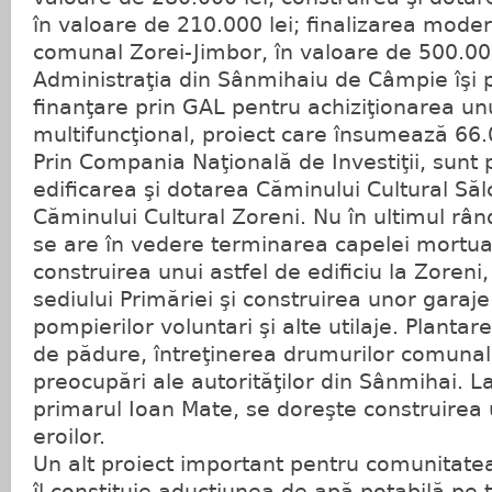
în valoare de 210.000 lei; finalizarea moder
comunal Zorei-Jimbor, în valoare de 500.000
Administraţia din Sânmihaiu de Câmpie îşi
finanţare prin GAL pentru achiziţionarea un
multifuncţional, proiect care însumează 66
Prin Compania Naţională de Investiţii, sunt 
edificarea şi dotarea Căminului Cultural Sălc
Căminului Cultural Zoreni. Nu în ultimul rând
se are în vedere terminarea capelei mortuar
construirea unui astfel de edificiu la Zoren
sediului Primăriei şi construirea unor garaj
pompierilor voluntari şi alte utilaje. Plantar
de pădure, întreţinerea drumurilor comunal
preocupări ale autorităţilor din Sânmihai. La
primarul Ioan Mate, se doreşte construire
eroilor.
Un alt proiect important pentru comunitat
îl constituie aducţiunea de apă potabilă pe 