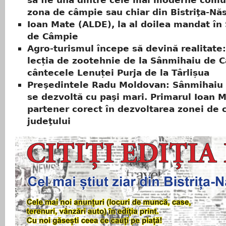
să fie una dintre cele mai moderne comu
zona de câmpie sau chiar din Bistriţa-Nă
Ioan Mate (ALDE), la al doilea mandat în
de Câmpie
Agro-turismul începe să devină realitate:
lecția de zootehnie de la Sânmihaiu de 
cântecele Lenuței Purja de la Târlișua
Preşedintele Radu Moldovan: Sânmihaiu
se dezvoltă cu paşi mari. Primarul Ioan 
partener corect în dezvoltarea zonei de 
judeţului