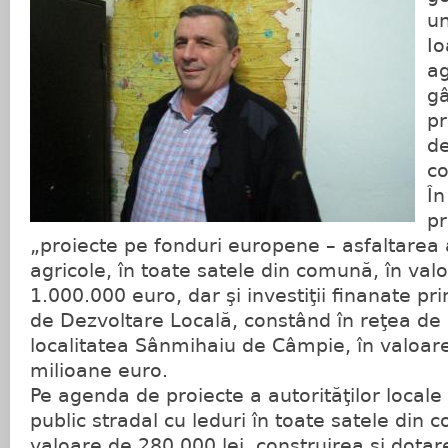
un
Io
ag
g
pr
de
co
În
pr
„proiecte pe fonduri europene – asfaltarea
agricole, în toate satele din comună, în val
1.000.000 euro, dar şi investiţii finanate p
de Dezvoltare Locală, constând în reţea de 
localitatea Sânmihaiu de Câmpie, în valoare
milioane euro.
Pe agenda de proiecte a autorităţilor locale
public stradal cu leduri în toate satele din 
valoare de 280.000 lei, construirea şi dotare