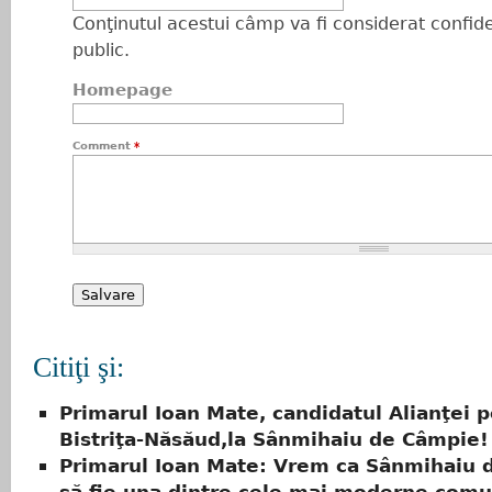
Conţinutul acestui câmp va fi considerat confiden
public.
Homepage
Comment
*
Citiţi şi:
Primarul Ioan Mate, candidatul Alianţei 
Bistriţa-Năsăud,la Sânmihaiu de Câmpie!
Primarul Ioan Mate: Vrem ca Sânmihaiu 