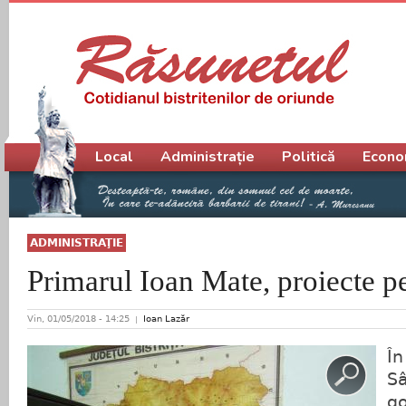
Meniu principal
Local
Administrație
Politică
Econo
ADMINISTRAŢIE
Primarul Ioan Mate, proiecte p
Vin, 01/05/2018 - 14:25
Ioan Lazăr
Î
S
g