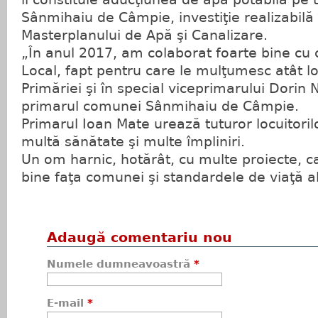
Sânmihaiu de Câmpie, investiţie realizabilă 
Masterplanului de Apă şi Canalizare.
„În anul 2017, am colaborat foarte bine cu c
Local, fapt pentru care le mulţumesc atât lor
Primăriei şi în special viceprimarului Dorin 
primarul comunei Sânmihaiu de Câmpie.
Primarul Ioan Mate urează tuturor locuitori
multă sănătate şi multe împliniri.
Un om harnic, hotărât, cu multe proiecte, c
bine faţa comunei şi standardele de viaţă ale
Adaugă comentariu nou
Numele dumneavoastră
*
E-mail
*