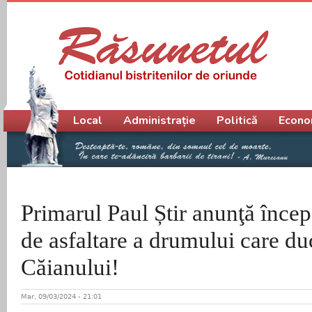
Meniu principal
Local
Administrație
Politică
Econo
Primarul Paul Știr anunţă încep
de asfaltare a drumului care du
Căianului!
Mar, 09/03/2024 - 21:01