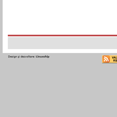
Design şi dezvoltare:
Linuxship