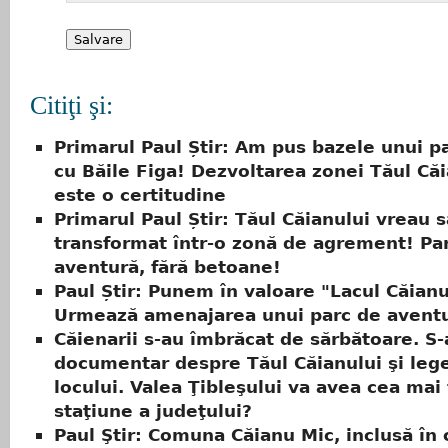
Citiţi şi:
Primarul Paul Știr: Am pus bazele unui p
cu Băile Figa! Dezvoltarea zonei Tăul Căi
este o certitudine
Primarul Paul Știr: Tăul Căianului vreau s
transformat într-o zonă de agrement! Pa
aventură, fără betoane!
Paul Știr: Punem în valoare "Lacul Căianu
Urmează amenajarea unui parc de avent
Căienarii s-au îmbrăcat de sărbătoare. S-
documentar despre Tăul Căianului şi leg
locului. Valea Ţibleşului va avea cea ma
staţiune a judeţului?
Paul Ştir: Comuna Căianu Mic, inclusă în c