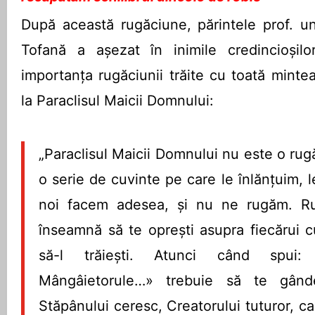
După această rugăciune, părintele prof. uni
Tofană a așezat în inimile credincioșil
importanța rugăciunii trăite cu toată minte
la Paraclisul Maicii Domnului:
„Paraclisul Maicii Domnului nu este o rugă
o serie de cuvinte pe care le înlănțuim,
noi facem adesea, și nu ne rugăm. R
înseamnă să te oprești asupra fiecărui cu
să-l trăiești. Atunci când spui: 
Mângâietorule…» trebuie să te gân
Stăpânului ceresc, Creatorului tuturor, c