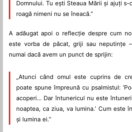
Domnului. Tu ești Steaua Mării și ajuți s-o
roagă nimeni nu se îneacă.”
A adăugat apoi o reflecție despre cum noa
este vorba de păcat, griji sau neputințe 
numai dacă avem un punct de sprijin:
„Atunci când omul este cuprins de cr
poate spune împreună cu psalmistul: ‘Po
acoperi… Dar întunericul nu este întuner
noaptea, ca ziua, va lumina.’ Cum este în
și lumina ei.”