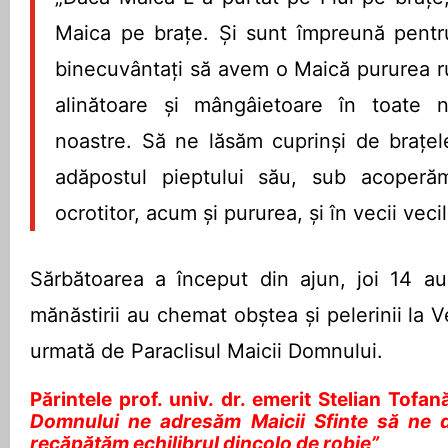
Maica pe brațe. Și sunt împreună pent
binecuvântați să avem o Maică pururea ru
alinătoare și mângâietoare în toate n
noastre. Să ne lăsăm cuprinși de brațel
adăpostul pieptului său, sub acoperă
ocrotitor, acum și pururea, și în vecii veci
Sărbătoarea a început din ajun, joi 14 au
mănăstirii au chemat obștea și pelerinii la V
urmată de Paraclisul Maicii Domnului.
Părintele prof. univ. dr. emerit Stelian Tofan
Domnului ne adresăm Maicii Sfinte să ne d
recăpătăm echilibrul dincolo de robie”