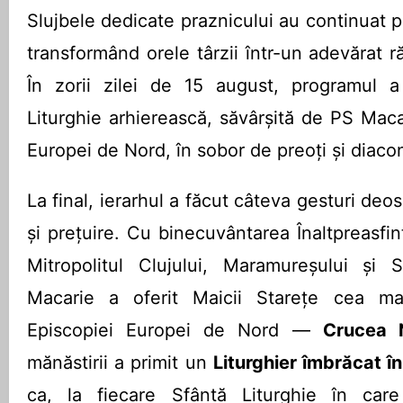
Slujbele dedicate praznicului au continuat pe
transformând orele târzii într-un adevărat 
În zorii zilei de 15 august, programul 
Liturghie arhierească, săvârșită de PS Maca
Europei de Nord, în sobor de preoți și diacon
La final, ierarhul a făcut câteva gesturi deo
și prețuire. Cu binecuvântarea Înaltpreasfinț
Mitropolitul Clujului, Maramureșului și Săl
Macarie a oferit Maicii Starețe cea mai
Episcopiei Europei de Nord —
Crucea N
mănăstirii a primit un
Liturghier îmbrăcat în
ca, la fiecare Sfântă Liturghie în care