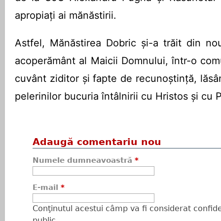
apropiaţi ai mănăstirii.
Astfel, Mănăstirea Dobric și-a trăit din n
acoperământ al Maicii Domnului, într-o co
cuvânt ziditor și fapte de recunoștință, lăsâ
pelerinilor bucuria întâlnirii cu Hristos și c
Adaugă comentariu nou
Numele dumneavoastră
*
E-mail
*
Conţinutul acestui câmp va fi considerat confiden
public.