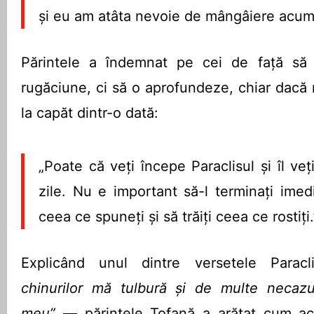
și eu am atâta nevoie de mângâiere acum
Părintele a îndemnat pe cei de față să
rugăciune, ci să o aprofundeze, chiar dacă
la capăt dintr-o dată:
„Poate că veți începe Paraclisul și îl veț
zile. Nu e important să-l terminați imedia
ceea ce spuneți și să trăiți ceea ce rostiți.
Explicând unul dintre versetele Para
chinurilor mă tulbură și de multe necazu
meu”
— părintele Tofană a arătat cum ac