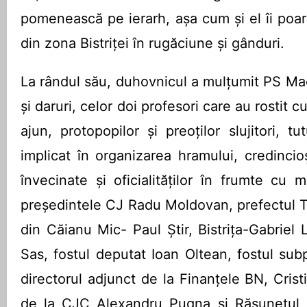
pomenească pe ierarh, așa cum și el îi poart
din zona Bistriței în rugăciune și gânduri.
La rândul său, duhovnicul a mulțumit PS Ma
și daruri, celor doi profesori care au rostit c
ajun, protopopilor și preoților slujitori, t
implicat în organizarea hramului, credincioș
învecinate și oficialităților în frumte cu 
preşedintele CJ Radu Moldovan, prefectul Te
din Căianu Mic- Paul Ştir, Bistriţa-Gabriel 
Sas, fostul deputat Ioan Oltean, fostul sub
directorul adjunct de la Finanţele BN, Cristi
de la CJC Alexandru Pugna şi Răsunetul 