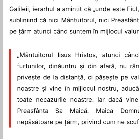
Galileii, ierarhul a amintit că „unde este Fiul
subliniind că nici Mântuitorul, nici Preasf
pe țărm atunci când suntem în mijlocul valuri
„Mântuitorul Iisus Hristos, atunci cân
furtunilor, dinăuntru și din afară, nu 
privește de la distanță, ci pășește pe valu
noastre și vine în mijlocul nostru, aduc
toate necazurile noastre. Iar dacă vine
Preasfânta Sa Maică. Maica Domn
nepăsătoare pe țărm, privind cum ne scu