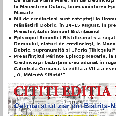
De Sfânta Maria Mare, mii de credincioşi 
la Mănăstirea Dobric, binecuvântarea Ep
Macarie
Mii de credincioşi sunt aşteptaţi la Hram
Mănăstirii Dobric, în 14–15 august, în pr
Preasfințitului Samuel Bistrițeanul
Episcopul Benedict Bistrițeanul s-a rugat
Domnului, alături de credincioşi, la Mănă
Dobric, supranumită şi „Perla Țibleșului”
Preasfințitul Părinte Episcop Macarie, la B
Credincioșii bistrițeni s-au adunat în rug
Catedrala Coroana, la ediția a VII-a a ev
„O, Măicuță Sfântă!”