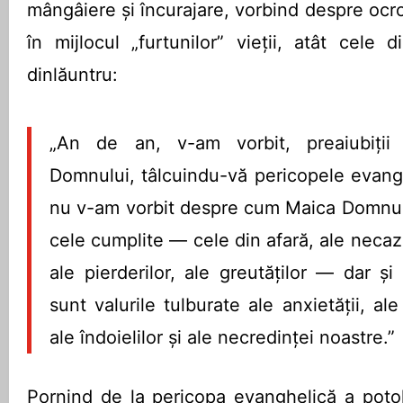
mângâiere și încurajare, vorbind despre ocr
în mijlocul „furtunilor” vieții, atât cele 
dinlăuntru:
„An de an, v-am vorbit, preaiubiții
Domnului, tâlcuindu-vă pericopele evangh
nu v-am vorbit despre cum Maica Domnulu
cele cumplite — cele din afară, ale necazur
ale pierderilor, ale greutăților — dar ș
sunt valurile tulburate ale anxietății, al
ale îndoielilor și ale necredinței noastre.”
Pornind de la pericopa evanghelică a potoli