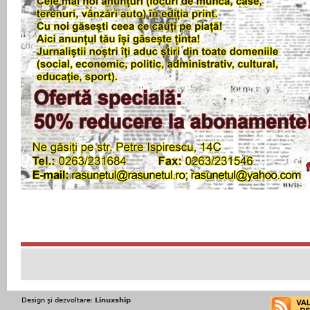
Design şi dezvoltare:
Linuxship