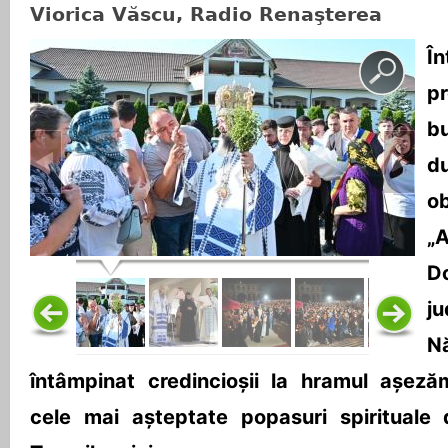
Viorica Văscu, Radio Renaşterea
Î
p
b
d
o
„
D
j
N
întâmpinat credincioșii la hramul așezăm
cele mai așteptate popasuri spirituale