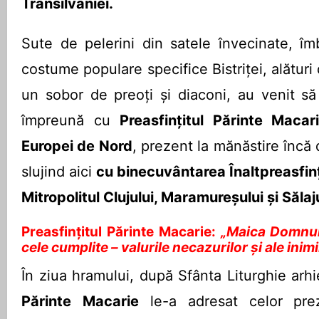
Transilvaniei.
Sute de pelerini din satele învecinate, îm
costume populare specifice Bistriței, alături d
un sobor de preoți și diaconi, au venit să
împreună cu
Preasfințitul Părinte Macar
Europei de Nord
, prezent la mănăstire încă d
slujind aici
cu binecuvântarea Înaltpreasfinț
Mitropolitul Clujului, Maramureșului și Sălaju
Preasfințitul Părinte Macarie:
„Maica Domnulu
cele cumplite – valurile necazurilor și ale inimi
În ziua hramului, după Sfânta Liturghie arh
Părinte
Macarie
le-a adresat celor pre