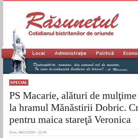
Meniu principal
Local
Administrație
Politică
Econo
SPECIAL
PS Macarie, alături de mulţime 
la hramul Mănăstirii Dobric. C
pentru maica stareţă Veronica
Dum, 08/17/2025 - 22:43