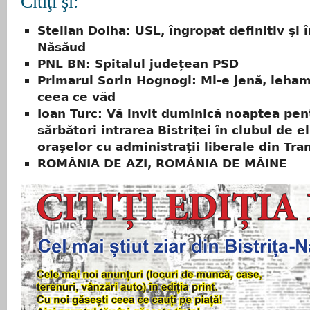
Citiţi şi:
Stelian Dolha: USL, îngropat definitiv şi î
Năsăud
PNL BN: Spitalul județean PSD
Primarul Sorin Hognogi: Mi-e jenă, leham
ceea ce văd
Ioan Turc: Vă invit duminică noaptea pen
sărbători intrarea Bistriţei în clubul de el
oraşelor cu administraţii liberale din Tra
ROMÂNIA DE AZI, ROMÂNIA DE MÂINE