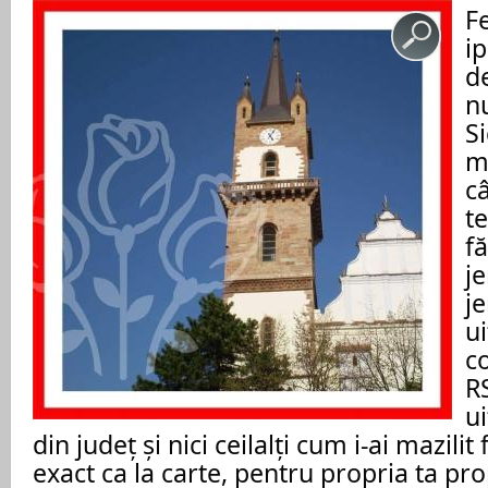
Fe
ip
de
nu
Si
ma
c
te
fă
je
j
ui
c
RS
ui
din județ și nici ceilalți cum i-ai mazilit 
exact ca la carte, pentru propria ta pro