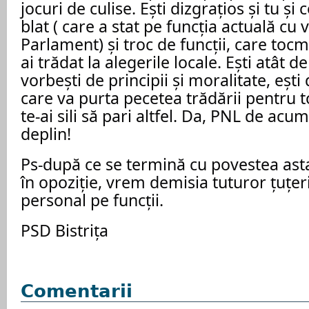
jocuri de culise. Ești dizgrațios și tu și c
blat ( care a stat pe funcția actuală cu 
Parlament) și troc de funcții, care tocm
ai trădat la alegerile locale. Ești atât de
vorbești de principii și moralitate, ești 
care va purta pecetea trădării pentru t
te-ai sili să pari altfel. Da, PNL de acum
deplin! 
Ps-după ce se termină cu povestea asta
în opoziție, vrem demisia tuturor țuțeri
personal pe funcții.
PSD Bistrița
Comentarii