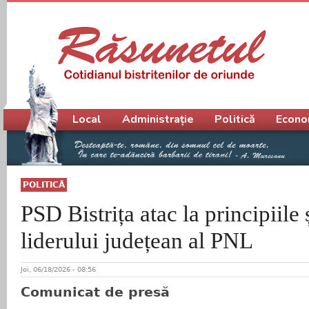
Meniu principal
Local
Administrație
Politică
Econo
POLITICĂ
PSD Bistrița atac la principiile 
liderului județean al PNL
Joi, 06/18/2026 - 08:56
Comunicat de presă