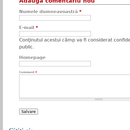
Adaugă comentariu nou
Numele dumneavoastră
*
E-mail
*
Conţinutul acestui câmp va fi considerat confiden
public.
Homepage
Comment
*