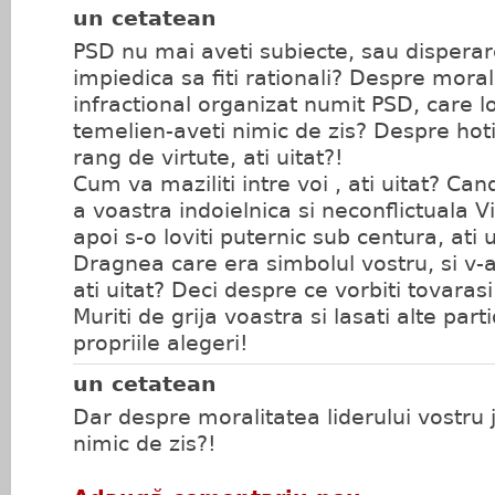
un cetatean
PSD nu mai aveti subiecte, sau dispera
impiedica sa fiti rationali? Despre moral
infractional organizat numit PSD, care l
temelien-aveti nimic de zis? Despre hotia
rang de virtute, ati uitat?!
Cum va maziliti intre voi , ati uitat? Cand
a voastra indoielnica si neconflictuala V
apoi s-o loviti puternic sub centura, ati 
Dragnea care era simbolul vostru, si v-a
ati uitat? Deci despre ce vorbiti tovaras
Muriti de grija voastra si lasati alte part
propriile alegeri!
un cetatean
Dar despre moralitatea liderului vostru 
nimic de zis?!