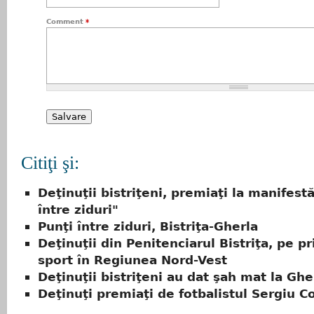
Comment
*
Citiţi şi:
Deţinuţii bistriţeni, premiaţi la manifestă
între ziduri"
Punţi între ziduri, Bistriţa-Gherla
Deţinuţii din Penitenciarul Bistriţa, pe pr
sport în Regiunea Nord-Vest
Deţinuţii bistriţeni au dat şah mat la Ghe
Deţinuţi premiaţi de fotbalistul Sergiu C