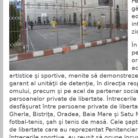
Pe
gă
ed
in
zi
În
pe
or
ac
artistice şi sportive, menite să demonstreze
garant al unităţii de detenţie, în direcţia res
omului, precum şi pe acel de partener socia
persoanelor private de libertate. Întrecerile
desfăşurat între persoane private de liberta
Gherla, Bistriţa, Oradea, Baia Mare şi Satu M
fotbal-tenis, şah şi tenis de masă. Cele şap
de libertate care au reprezentat Penitenciaru
întrecerile sportive, au reuşit să ocupe locuri