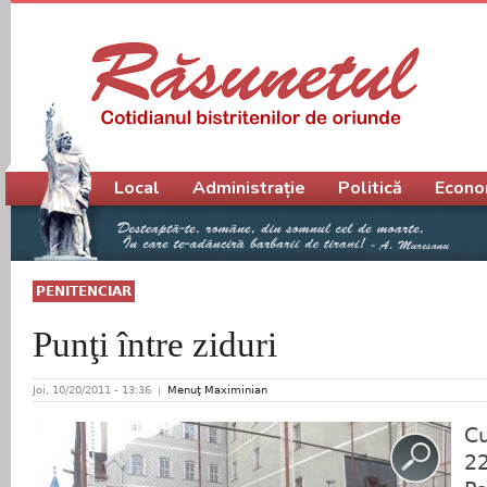
Meniu principal
Local
Administrație
Politică
Econo
PENITENCIAR
Punţi între ziduri
Joi, 10/20/2011 - 13:36
Menuţ Maximinian
Cu
22