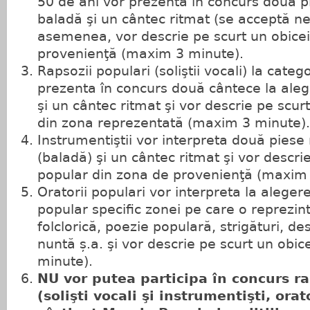
50 de ani vor prezenta în concurs două pi
baladă şi un cântec ritmat (se acceptă ne
asemenea, vor descrie pe scurt un obicei
provenienţă (maxim 3 minute).
Rapsozii populari (soliştii vocali) la cate
prezenta în concurs două cântece la aleg
şi un cântec ritmat şi vor descrie pe scurt
din zona reprezentată (maxim 3 minute).
Instrumentiştii vor interpreta două piese
(baladă) şi un cântec ritmat şi vor descri
popular din zona de provenienţă (maxim 
Oratorii populari vor interpreta la alegere,
popular specific zonei pe care o reprezint
folclorică, poezie populară, strigături, de
nuntă ș.a. şi vor descrie pe scurt un obice
minute).
NU vor putea participa în concurs ra
(solişti vocali şi instrumentişti, orat