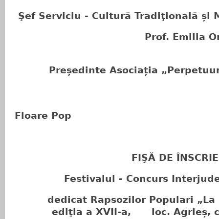
Şef Serviciu - Cultură Tradiţională și
Prof. Emilia Omet
Președinte Asociația „Perpetuum
În
Floare Pop
FIŞĂ DE ÎNSCRI
Festivalul - Concurs Interjud
dedicat Rapsozilor Populari „La 
ediţia a XVII-a, loc. Agrieș, 