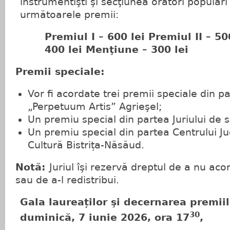
instrumentişti şi secţiunea oratori popular
următoarele premii:
Premiul I – 600 lei Premiul II – 500
400 lei Menţiune – 300 lei
Premii speciale:
Vor fi acordate trei premii speciale din pa
„Perpetuum Artis” Agrieşel;
Un premiu special din partea Juriului de s
Un premiu special din partea Centrului J
Cultură Bistrița-Năsăud.
Notă:
Juriul îşi rezervă dreptul de a nu aco
sau de a-l redistribui.
Gala laureaților şi decernarea premiil
30
duminică, 7 iunie 2026, ora 17
,