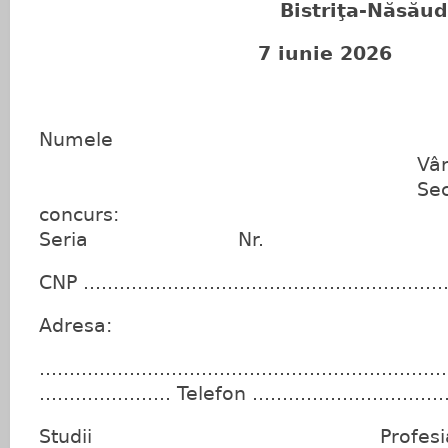
Bistriţa-Năsăud
7 iunie 2026
Numele Pren
Vârst
Secţiunea
concurs: B.I.
Seria Nr.
CNP ............................................................
Adresa:
....................................................................
...................... Telefon .................................
Studii Profesi