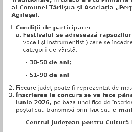
Tradiţionale,
în colaborare cu
Primăria ş
al Comunei Târlişua și Asociația „Pe
Agrieșel.
Condiţii de participare:
Festivalul se adresează rapsozilo
vocali şi instrumentişti) care se încad
categorii de vârstă:
-
30-50 de ani;
-
51-90 de ani
.
Fiecare judeţ poate fi reprezentat de ma
Înscrierea la concurs se va face pân
iunie 2026,
pe baza unei fişe de înscrie
poştal sau transmisă prin
fax
sau
e-mai
Centrul Judeţean pentru Cultură 