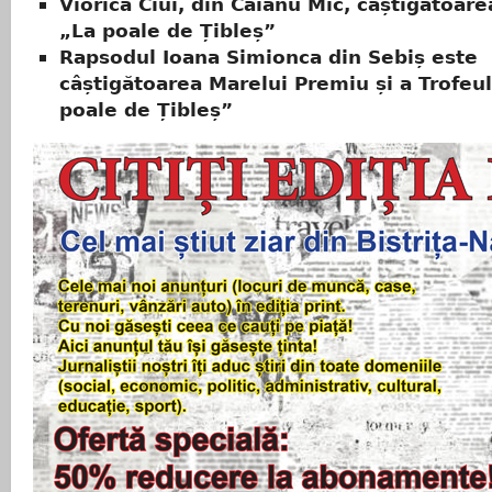
Viorica Ciui, din Căianu Mic, câștigătoare
„La poale de Țibleș”
Rapsodul Ioana Simionca din Sebiș este
câștigătoarea Marelui Premiu și a Trofeul
poale de Țibleș”