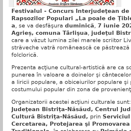
Festivalul - Concurs Interjudeţean de
Rapsozilor Populari „La poale de Ţible
a
, se va desfăşura
duminică
,
7 iunie 20
Agrieș, comuna Târlişua
,
judeţul Bist
care a văzut lumina zilei marele scriitor L
străveche vatră românească ce păstrează 
folclorică.
Prezenta acţiune cultural-artistică are ca 
punerea în valoare a doinelor şi cântecelo
a liricii populare, a obiceiurilor populare 
costumului popular din zona de provenienţă
Organizatorii acestei acţiuni culturale sunt
Judeţean Bistriţa-Năsăud, Centrul Ju
Cultură Bistriţa-Năsăud,
prin
Serviciul
Cercetarea, Protejarea şi Promovarea 