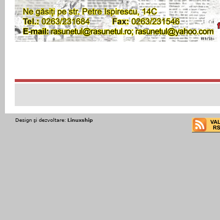
Design şi dezvoltare:
Linuxship