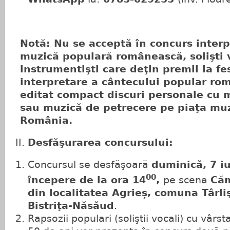
Notă: Nu se acceptă în concurs interp
muzică populară românească, solişti 
instrumentişti care deţin premii la fe
interpretare a cântecului popular ro
editat compact discuri personale cu 
sau muzică de petrecere pe piaţa muz
România.
Desfăşurarea concursului:
Concursul se desfăşoară
duminică, 7 i
00
începere de la ora 14
,
pe scena
Căm
din localitatea Agrieș, comuna
Târli
Bistriţa-Năsăud
.
Rapsozii populari (soliştii vocali) cu vârst