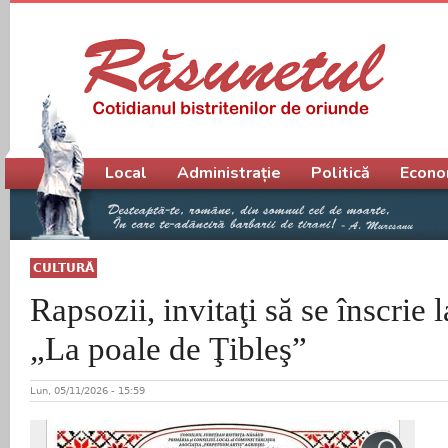
Meniu principal
Local
Administrație
Politică
Econo
CULTURĂ
Rapsozii, invitaţi să se înscrie 
„La poale de Ţibleş”
Lun, 05/11/2026 - 15:59