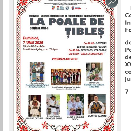
C
I
Fo
d
P
de
XV
c
j
7