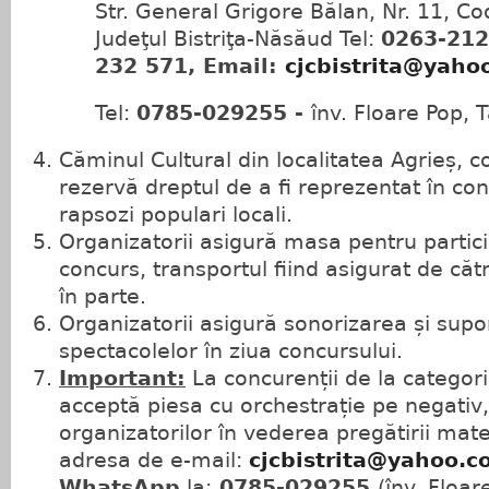
Str. General Grigore Bălan, Nr. 11, Co
Judeţul Bistriţa-Năsăud Tel:
0263-212
232 571, Email:
cjcbistrita@yaho
Tel:
0785-029255 -
înv. Floare Pop, T
Căminul Cultural din localitatea Agrieș, c
rezervă dreptul de a fi reprezentat în c
rapsozi populari locali.
Organizatorii asigură masa pentru participa
concurs, transportul fiind asigurat de căt
în parte.
Organizatorii asigură sonorizarea și supor
spectacolelor în ziua concursului.
Important:
La concurenții de la categori
acceptă piesa cu orchestrație pe negativ,
organizatorilor în vederea pregătirii mate
adresa de e-mail:
cjcbistrita@yahoo.c
WhatsApp
la:
0785-029255
(înv. Floar