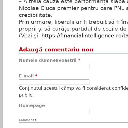
– A treia cauză este performanța slabă 
Nicolae Ciucă premier pentru care PNL
credibilitate.
Prin urmare, liberalii ar fi trebuit să fi î
proprii şi să curăţe partidul de cozile de 
(Vezi şi:
https://financialintelligence.ro/
Adaugă comentariu nou
Numele dumneavoastră
*
E-mail
*
Conţinutul acestui câmp va fi considerat confiden
public.
Homepage
Comment
*