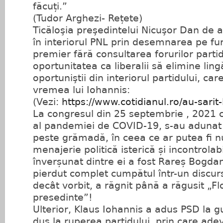
făcuți.”
(Tudor Arghezi- Rețete)
Ticăloşia preşedintelui Nicuşor Dan de 
în interiorul PNL prin desemnarea pe fur
premier fără consultarea forurilor parti
oportunitatea ca liberalii să elimine lingăi
oportuniştii din interiorul partidului, ca
vremea lui Iohannis:
(Vezi:
https://www.cotidianul.ro/au-sarit-l
La congresul din 25 septembrie , 2021 câ
al pandemiei de COVID-19, s-au adunat
peste grămadă, în ceea ce ar putea fi 
menajerie politică isterică și incontrolab
înverșunat dintre ei a fost Rareș Bogda
pierdut complet cumpătul într-un discurs
decât vorbit, a răgnit până a răgusit „Flo
presedinte”!
Ulterior, Klaus Iohannis a adus PSD la g
dus la ruperea partidului, prin care adevă