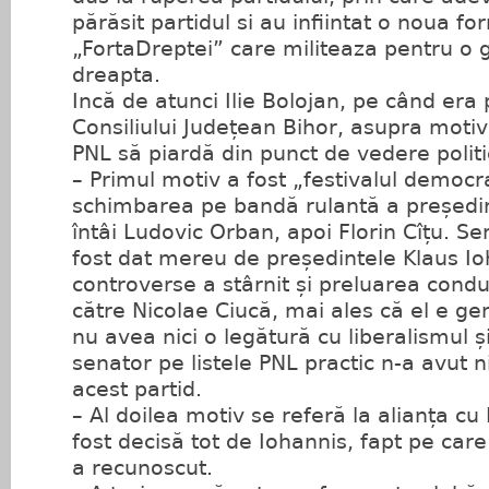
părăsit partidul si au infiintat o noua f
„FortaDreptei” care militeaza pentru o 
dreapta.
Incă de atunci Ilie Bolojan, pe când era
Consiliului Județean Bihor, asupra motiv
PNL să piardă din punct de vedere politi
– Primul motiv a fost „festivalul democra
schimbarea pe bandă rulantă a președinț
întâi Ludovic Orban, apoi Florin Cîțu. S
fost dat mereu de președintele Klaus Io
controverse a stârnit și preluarea conduc
către Nicolae Ciucă, mai ales că el e gen
nu avea nici o legătură cu liberalismul 
senator pe listele PNL practic n-a avut n
acest partid.
– Al doilea motiv se referă la alianța cu
fost decisă tot de Iohannis, fapt pe care
a recunoscut.