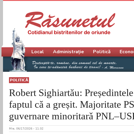
Meniu principal
Local
Administrație
Politică
Econo
POLITICĂ
Robert Sighiartău: Președintel
faptul că a greșit. Majoritate P
guvernare minoritarǎ PNL–
Mie, 06/17/2026 - 11:32