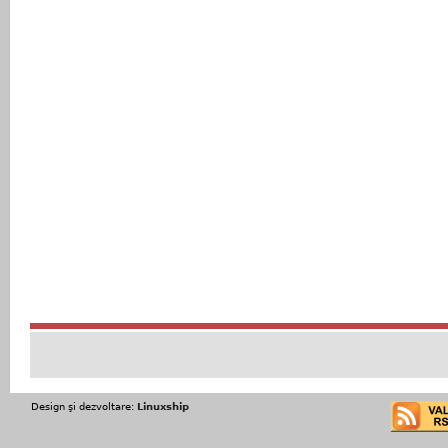
Design şi dezvoltare:
Linuxship