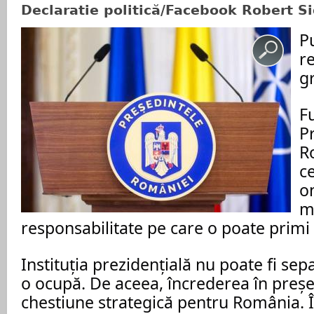
Declaratie politică/Facebook Robert S
P
r
gr
F
P
R
c
o
m
responsabilitate pe care o poate primi
Instituția prezidențială nu poate fi se
o ocupă. De aceea, încrederea în preșe
chestiune strategică pentru România.