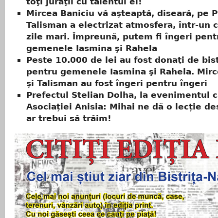
toţi juraţii cu talentul ei!
Mircea Baniciu vă aşteaptă, diseară, pe P
Talisman a electrizat atmosfera, într-un 
zile mari. Împreună, putem fi îngeri pent
gemenele Iasmina şi Rahela
Peste 10.000 de lei au fost donaţi de bist
pentru gemenele Iasmina şi Rahela. Mirc
şi Talisman au fost îngeri pentru îngeri
Prefectul Stelian Dolha, la evenimentul ca
Asociației Anisia: Mihai ne dă o lecție d
ar trebui să trăim!