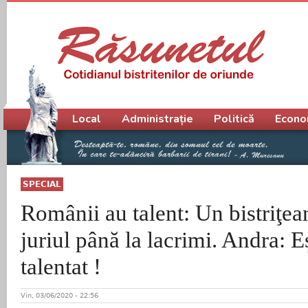
Meniu principal
Local
Administrație
Politică
Econo
SPECIAL
Românii au talent: Un bistriţea
juriul până la lacrimi. Andra: Eș
talentat !
Vin, 03/06/2020 - 22:56