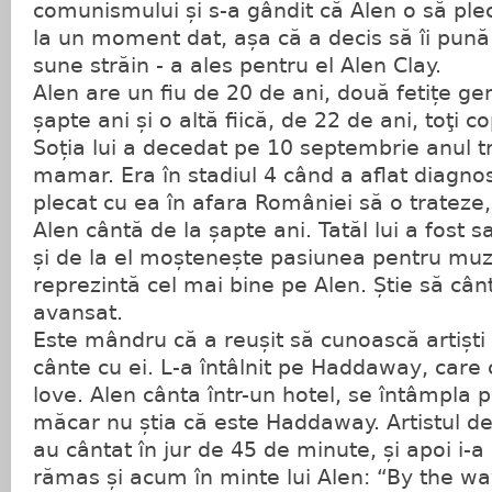
comunismului și s-a gândit că Alen o să ple
la un moment dat, așa că a decis să îi pun
sune străin - a ales pentru el Alen Clay.
Alen are un fiu de 20 de ani, două fetițe g
șapte ani și o altă fiică, de 22 de ani, toţi co
Soția lui a decedat pe 10 septembrie anul t
mamar. Era în stadiul 4 când a aflat diagnos
plecat cu ea în afara României să o trateze,
Alen cântă de la șapte ani. Tatăl lui a fost s
și de la el moștenește pasiunea pentru muzic
reprezintă cel mai bine pe Alen. Știe să cânt
avansat.
Este mândru că a reușit să cunoască artiști 
cânte cu ei. L-a întâlnit pe Haddaway, care 
love. Alen cânta într-un hotel, se întâmpla p
măcar nu știa că este Haddaway. Artistul de 
au cântat în jur de 45 de minute, și apoi i-a
rămas și acum în minte lui Alen: “By the w