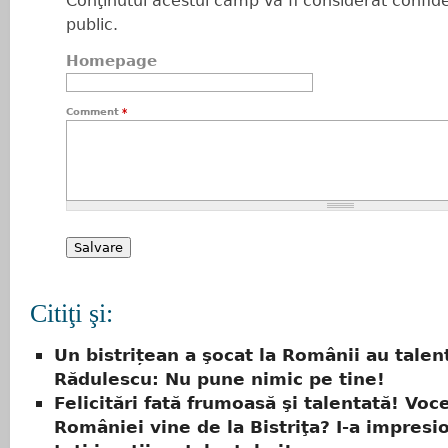
Conţinutul acestui câmp va fi considerat confiden
public.
Homepage
Comment
*
Citiţi şi:
Un bistrițean a şocat la Românii au talen
Rădulescu: Nu pune nimic pe tine!
Felicitări fată frumoasă şi talentată! Voc
României vine de la Bistriţa? I-a impresi