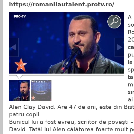
https://romaniiautalent.protv.ro/
A 
so
Ro
20
ca
pu
la
sp
ta
m
si
ai
Alen Clay David. Are 47 de ani, este din Bis
patru copii.
Bunicul lui a fost evreu, scriitor de povești
David. Tatăl lui Alen călătorea foarte mult 