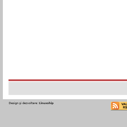
Design şi dezvoltare:
Linuxship