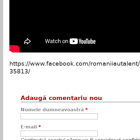
https://www.facebook.com/romaniiautalen
35813/
Adaugă comentariu nou
Numele dumneavoastră
*
E-mail
*