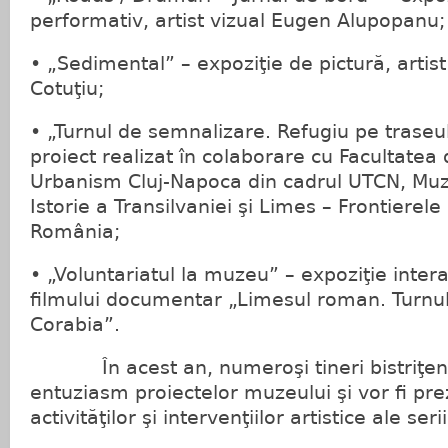
performativ, artist vizual Eugen Alupopanu;
• „Sedimental” – expoziţie de pictură, artis
Cotuţiu;
• „Turnul de semnalizare. Refugiu pe traseu
proiect realizat în colaborare cu Facultatea 
Urbanism Cluj-Napoca din cadrul UTCN, Muz
Istorie a Transilvaniei şi Limes – Frontierel
România;
• „Voluntariatul la muzeu” – expoziţie intera
filmului documentar „Limesul roman. Turnu
Corabia”.
În acest an, numeroşi tineri bistriţeni 
entuziasm proiectelor muzeului şi vor fi pre
activităţilor şi intervenţiilor artistice ale serii