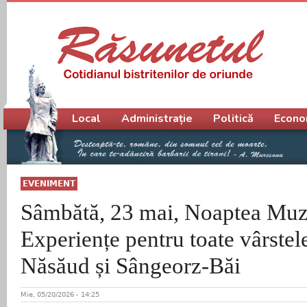
Meniu principal
Local
Administrație
Politică
Econo
EVENIMENT
Sâmbătă, 23 mai, Noaptea Muz
Experiențe pentru toate vârstele 
Năsăud și Sângeorz-Băi
Mie, 05/20/2026 - 14:25