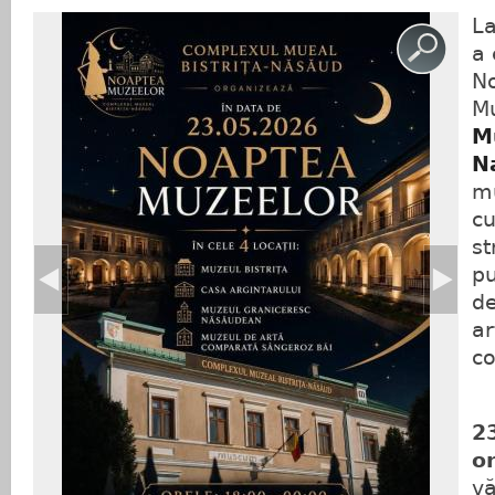
La
a 
N
M
M
N
mu
cu
st
pu
de
ar
co

𝟮
𝗼
vă