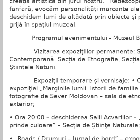
creaţia artistică din jurul nostru. Redesco
fanfară, evocăm personalităţi marcante ale 
deschidem lumi de altădată prin obiecte şi 
grijă în spaţiul muzeal.
Programul evenimentului - Muzeul Bis
Vizitarea expoziţiilor permanente: Se
Contemporană, Secţia de Etnografie, Secţia 
Ştiinţele Naturii.
Expoziţii temporare şi vernisaje: • Ora
expoziţiei „Marginile lumii. Istorii de famili
fotografie de Sever Moldovan – sala de etnog
exterior;
• Ora 20:00 – deschiderea Sălii Acvariilor 
prinde culoare” – Secţia de Ştiinţe Naturale;
• „Roads / Drumuri – Jurnal de bord” – expo