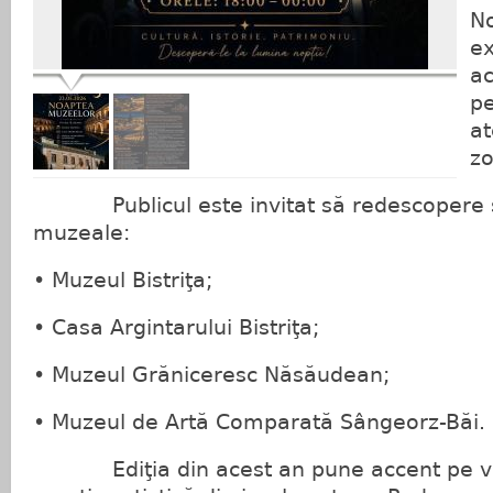
No
ex
ac
pe
at
zo
Publicul este invitat să redescopere sp
muzeale:
• Muzeul Bistriţa;
• Casa Argintarului Bistriţa;
• Muzeul Grăniceresc Năsăudean;
• Muzeul de Artă Comparată Sângeorz-Băi.
Ediţia din acest an pune accent pe viaţ