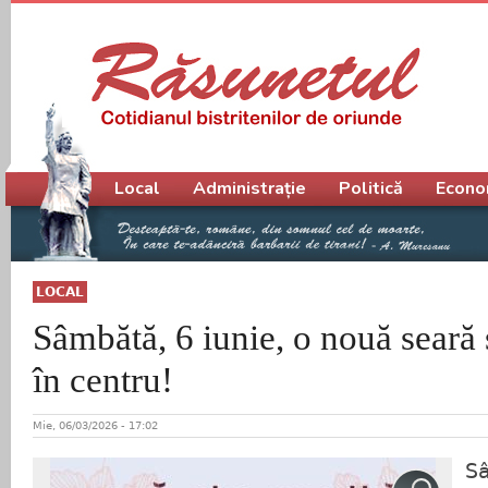
Meniu principal
Local
Administrație
Politică
Econo
LOCAL
Sâmbătă, 6 iunie, o nouă seară 
în centru!
Mie, 06/03/2026 - 17:02
Sâ