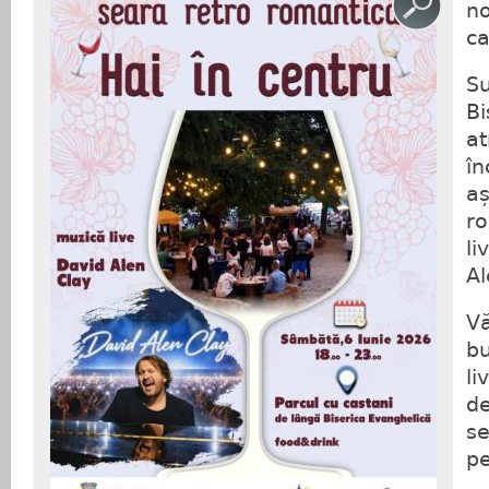
no
ca
Su
Bi
at
în
aș
ro
li
Al
Vă
bu
li
de
se
pe