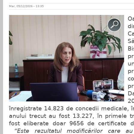
Mar, 05/12/2026 - 13:35
O
d
C
S
B
p
u
p
c
p
Da
2
înregistrate 14.823 de concedii medicale, î
anului trecut au fost 13.227, în primele tr
fost eliberate doar 9656 de certificate 
“Este rezultatul modificărilor care au