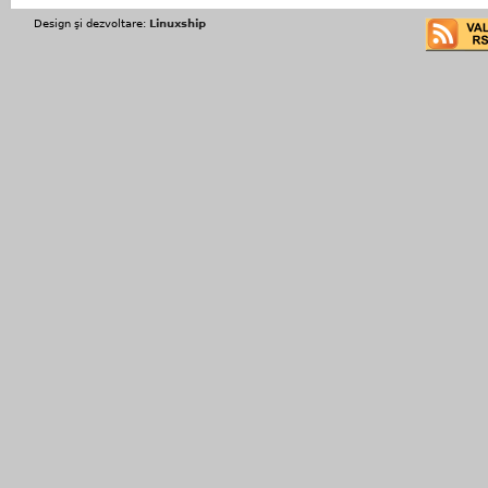
Design şi dezvoltare:
Linuxship