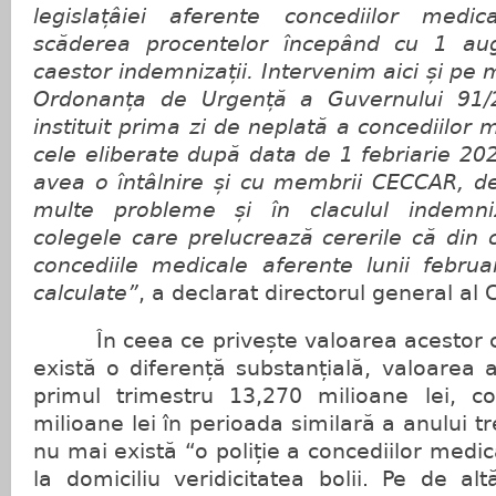
legislațâiei aferente concediilor medi
scăderea procentelor începând cu 1 au
caestor indemnizații. Intervenim aici și pe
Ordonanța de Urgență a Guvernului 91/
instituit prima zi de neplată a concediilor
cele eliberate după data de 1 febriarie 2026
avea o întâlnire și cu membrii CECCAR, de
multe probleme și în claculul indemni
colegele care prelucrează cererile că din c
concediile medicale aferente lunii februa
calculate”
, a declarat directorul general al
În ceea ce privește valoarea acestor co
există o diferență substanțială, valoarea
primul trimestru 13,270 milioane lei, c
milioane lei în perioada similară a anului tr
nu mai există “o poliție a concediilor medic
la domiciliu veridicitatea bolii. Pe de al