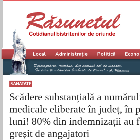
Meniu principal
Local
Administrație
Politică
Econo
SĂNĂTATE
Scădere substanțială a numărul
medicale eliberate în județ, în p
luni! 80% din indemnizații au f
greșit de angajatori