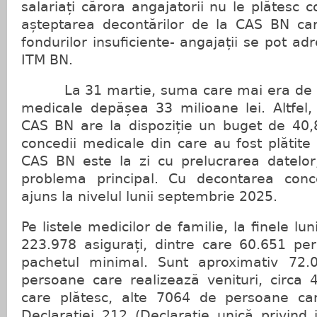
salariați cărora angajatorii nu le plătesc 
așteptarea decontărilor de la CAS BN car
fondurilor insuficiente- angajații se pot a
ITM BN.
La 31 martie, suma care mai era de plă
medicale depășea 33 milioane lei. Altfel,
CAS BN are la dispoziție un buget de 40,8
concedii medicale din care au fost plătite 
CAS BN este la zi cu prelucrarea datelor,
problema principal. Cu decontarea conce
ajuns la nivelul lunii septembrie 2025.
Pe listele medicilor de familie, la finele lun
223.978 asigurați, dintre care 60.651 pe
pachetul minimal. Sunt aproximativ 72.0
persoane care realizează venituri, circa 
care plătesc, alte 7064 de persoane car
Declarației 212 (Declaraţie unică privind 