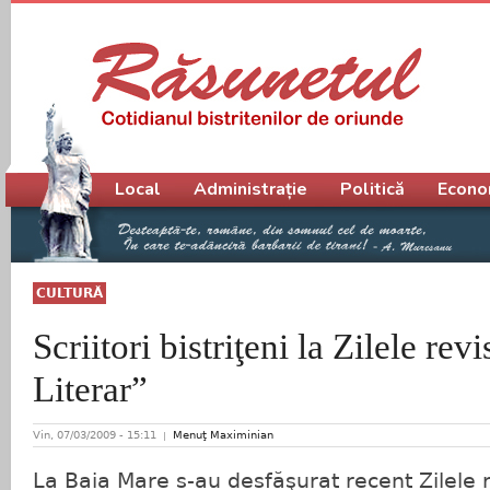
Meniu principal
Local
Administrație
Politică
Econo
CULTURĂ
Scriitori bistriţeni la Zilele rev
Literar”
Vin, 07/03/2009 - 15:11
Menuţ Maximinian
La Baia Mare s-au desfăşurat recent Zilele r