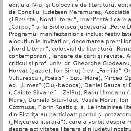
ediţia a IV-a, şi Colocviile de literatură, ediţ
de Consiliul Judeţean Maramureş, Asociaţia 
şi Revista „Nord Literar”, manifestări care a
„Carpaţi” şi la Biblioteca Judeţeană „Petre 
Programul manifestărilor a inclus: festivita
alocuţiunile invitaţilor, decernarea premiilor 
„Nord Literar”, colocviul de literatură „Ro
contemporan”, lansare de cărţi şi reviste. A
criticul şi prof. univ. dr. Gheorghe Glodeanu, 
Horvat (gazde), Ion Simuţ (rev. „Familia”-
Vulturescu („Poesis” - Satu Mare), Mircea Op
ed. „Limes” (Cluj-Napoca), Daniel Săuca şi 
(„Caiete Silvane” – Zalău), Radu Ulmeanu (
Mare), Daniela Sitar-Tăut, Vasile Morar, Ion
Cozmuşa, Florin Roatiş ş. a. La întâlnirea l
din Bistriţa au participat: poetul şi prozato
(„Mişcarea literară”), care a vorbit despre re
despre activitatea literară din judeţul nostru