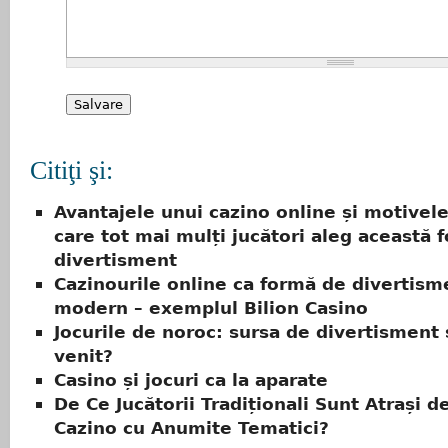
Citiţi şi:
Avantajele unui cazino online și motivel
care tot mai mulți jucători aleg această 
divertisment
Cazinourile online ca formă de divertism
modern – exemplul Bilion Casino
Jocurile de noroc: sursa de divertisment
venit?
Casino și jocuri ca la aparate
De Ce Jucătorii Tradiționali Sunt Atrași d
Cazino cu Anumite Tematici?