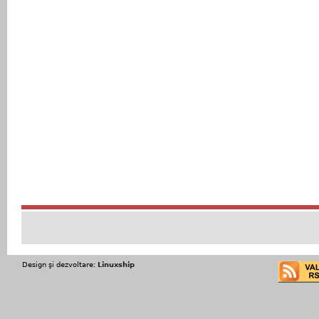
Design şi dezvoltare:
Linuxship