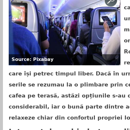
ca
u
ma
o
R
Source: Pixabay
re
care își petrec timpul liber. Dacă în 
serile se rezumau la o plimbare prin c
cafea pe terasă, astăzi opțiunile s-au d
considerabil, iar o bună parte dintre a
relaxeze chiar din confortul propriei l