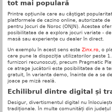
tot mai populară
Printre opțiunile care au câștigat popularit
platformele de cazino online, autorizate de 
pentru Jocuri de Noroc (ONJN). Acestea oferă
posibilitatea de a explora jocuri variate - de 
masă sau experiențe cu dealer în direct.
Un exemplu în acest sens este
Zinx.ro
, o p
care pune la dispoziția utilizatorilor peste 1.
furnizori recunoscuți, precum Pragmatic P
ce atrage jucătorii este posibilitatea de a t
gratuit, în varianta demo, înainte de a se d
joace pe miză reală.
Echilibrul dintre digital și t
Desigur, divertismentul digital nu înlocuieșt
tradiționale. În multe comunități din județul