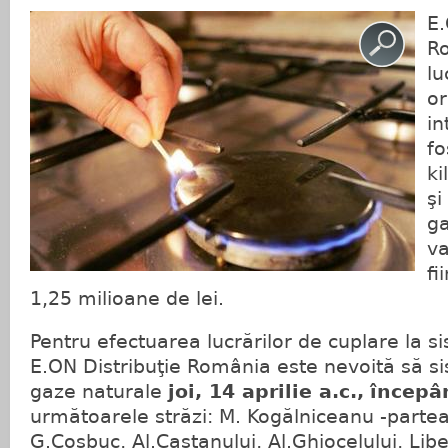
E.
Ro
lu
or
in
fo
ki
ş
ga
va
fi
1,25 milioane de lei.
Pentru efectuarea lucrărilor de cuplare la si
E.ON Distribuţie România este nevoită să s
gaze naturale
joi, 14 aprilie a.c.,
începâ
următoarele străzi: M. Kogălniceanu -parte
G.Coşbuc, Al.Castanului, Al.Ghiocelului, Liber