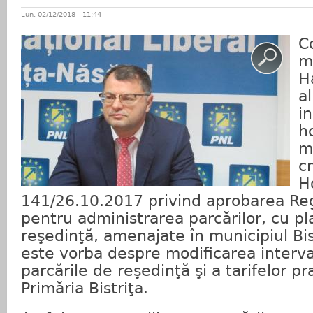
Lun, 02/12/2018 - 11:44
Co
m
H
al
in
h
m
c
Ho
141/26.10.2017 privind aprobarea Re
pentru administrarea parcărilor, cu pl
reşedinţă, amenajate în municipiul Bist
este vorba despre modificarea interva
parcările de reşedinţă şi a tarifelor p
Primăria Bistriţa.