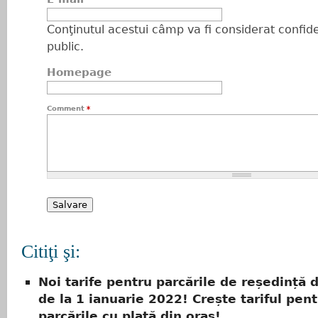
Conţinutul acestui câmp va fi considerat confiden
public.
Homepage
Comment
*
Citiţi şi:
Noi tarife pentru parcările de reședință d
de la 1 ianuarie 2022! Crește tariful pen
parcările cu plată din oraș!