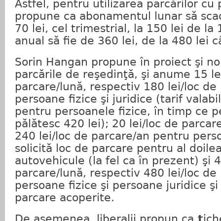
Astfel, pentru utilizarea parcărilor cu 
propune ca abonamentul lunar să scadă
70 lei, cel trimestrial, la 150 lei de la 
anual să fie de 360 lei, de la 480 lei c
Sorin Hangan propune în proiect şi noi
parcările de reşedinţă, şi anume 15 le
parcare/lună, respectiv 180 lei/loc de
persoane fizice şi juridice (tarif valabi
pentru persoanele fizice, în timp ce p
pălătesc 420 lei); 20 lei/loc de parcar
240 lei/loc de parcare/an pentru pers
solicită loc de parcare pentru al doil
autovehicule (la fel ca în prezent) şi 4
parcare/lună, respectiv 480 lei/loc de
persoane fizice şi persoane juridice şi
parcare acoperite.
De asemenea, liberalii propun ca
t
ich