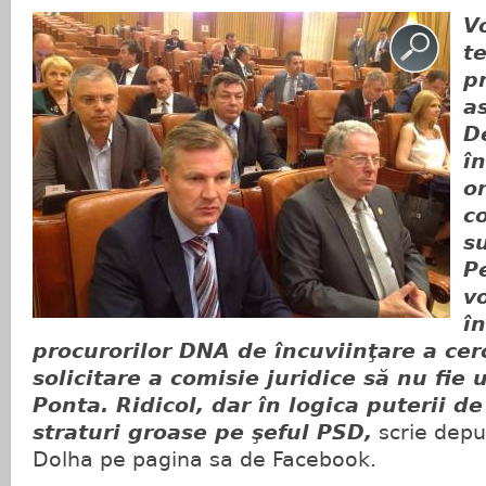
V
t
p
a
D
î
o
c
s
P
v
î
procurorilor DNA de încuviinţare a cerc
solicitare a comisie juridice să nu fie
Ponta. Ridicol, dar în logica puterii de
straturi groase pe şeful PSD,
scrie depu
Dolha pe pagina sa de Facebook.