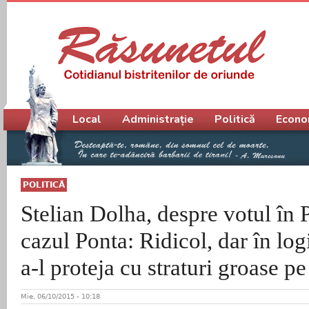
Meniu principal
Local
Administrație
Politică
Econo
POLITICĂ
Stelian Dolha, despre votul în 
cazul Ponta: Ridicol, dar în log
a-l proteja cu straturi groase p
Mie, 06/10/2015 - 10:18