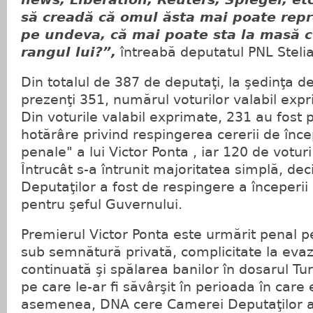
să creadă că omul ăsta mai poate rep
pe undeva, că mai poate sta la masă c
rangul lui?”,
întreabă deputatul PNL Steli
Din totalul de 387 de deputaţi, la şedinţa d
prezenţi 351, numărul voturilor valabil expr
Din voturile valabil exprimate, 231 au fost 
hotărâre privind respingerea cererii de înce
penale" a lui Victor Ponta , iar 120 de votur
Întrucât s-a întrunit majoritatea simplă, de
Deputaţilor a fost de respingere a începerii
pentru şeful Guvernului.
Premierul Victor Ponta este urmărit penal pen
sub semnătură privată, complicitate la evaz
continuată şi spălarea banilor în dosarul Tur
pe care le-ar fi săvârşit în perioada în care
asemenea, DNA cere Camerei Deputaţilor av