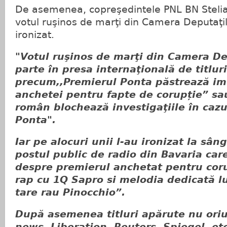
De asemenea, copreşedintele PNL BN Steli
votul ruşinos de marţi din Camera Deputaţilo
ironizat.
"Votul ruşinos de marţi din Camera De
parte în presa internaţională de titluri
precum,,Premierul Ponta păstrează im
anchetei pentru fapte de corupție” sa
român blochează investigaţiile în cazu
Ponta".
Iar pe alocuri unii l-au ironizat la sân
postul public de radio din Bavaria care
despre premierul anchetat pentru coru
rap cu 1Q Sapro si melodia dedicată l
tare rau Pinocchio”.
După asemenea titluri apărute nu oriu
news, Liberation, Reuters, Spiegel, et