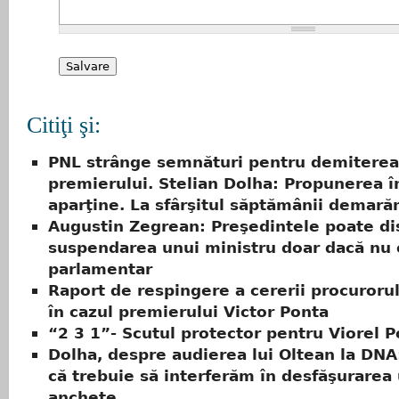
Citiţi şi:
PNL strânge semnături pentru demiterea
premierului. Stelian Dolha: Propunerea î
aparţine. La sfârşitul săptămânii demar
Augustin Zegrean: Preşedintele poate d
suspendarea unui ministru doar dacă nu 
parlamentar
Raport de respingere a cererii procuroru
în cazul premierului Victor Ponta
“2 3 1”- Scutul protector pentru Viorel 
Dolha, despre audierea lui Oltean la DNA
că trebuie să interferăm în desfăşurarea
anchete