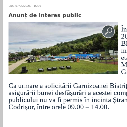
Lun, 07/06/2026 - 16:39
Anunț de interes public
În
2
B
mi
e
M
G
Ca urmare a solicitării Garnizoanei Bistri
asigurării bunei desfășurări a acestei comp
publicului nu va fi permis în incinta Ștr
Codrișor, între orele 09.00 – 14.00.