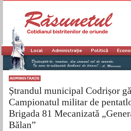
Meniu principal
Local
Administrație
Politică
Econo
ADMINISTRAŢIE
Ștrandul municipal Codrișor g
Campionatul militar de pentatl
Brigada 81 Mecanizată „Gener
Bălan”