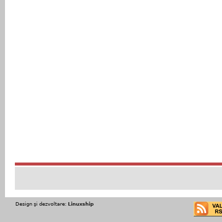
Design şi dezvoltare:
Linuxship