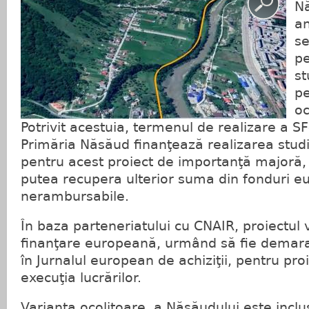
Nă
an
se
pe
st
pe
oc
Potrivit acestuia, termenul de realizare a SF-
Primăria Năsăud finanţează realizarea studiu
pentru acest proiect de importanţă majoră, 
putea recupera ulterior suma din fonduri 
nerambursabile.
În baza parteneriatului cu CNAIR, proiectul 
finanţare europeană, urmând să fie demarat
în Jurnalul european de achiziţii, pentru proi
execuţia lucrărilor.
Varianta ocolitoare a Năsăudului este inclus