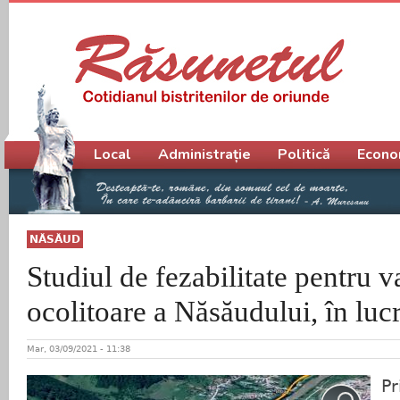
Meniu principal
Local
Administrație
Politică
Econo
NĂSĂUD
Studiul de fezabilitate pentru v
ocolitoare a Năsăudului, în luc
Mar, 03/09/2021 - 11:38
Pr