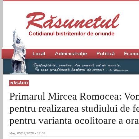
Meniu principal
Local
Administrație
Politică
Econo
NĂSĂUD
Primarul Mircea Romocea: Vom 
pentru realizarea studiului de f
pentru varianta ocolitoare a or
Mar, 05/12/2020 - 12:08