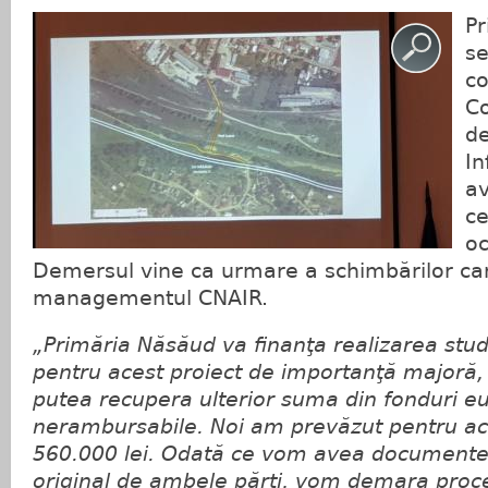
P
se
co
C
de
In
av
ce
oc
Demersul vine ca urmare a schimbărilor car
managementul CNAIR.
„Primăria Năsăud va finanţa realizarea studi
pentru acest proiect de importanţă majoră, 
putea recupera ulterior suma din fonduri 
nerambursabile. Noi am prevăzut pentru a
560.000 lei. Odată ce vom avea documente
original de ambele părţi, vom demara proce