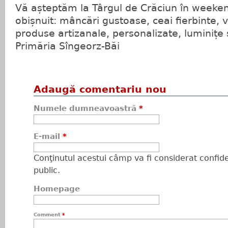
Vă așteptăm la Târgul de Crăciun în weeke
obișnuit: mâncări gustoase, ceai fierbinte, v
produse artizanale, personalizate, luminițe
Primăria Sîngeorz-Băi
Adaugă comentariu nou
Numele dumneavoastră
*
E-mail
*
Conţinutul acestui câmp va fi considerat confiden
public.
Homepage
Comment
*