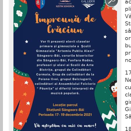
a
pl
Vă
St
s
or
b
pr
no
17
Ne
cu
cl
gi
Gi
Sâ
1