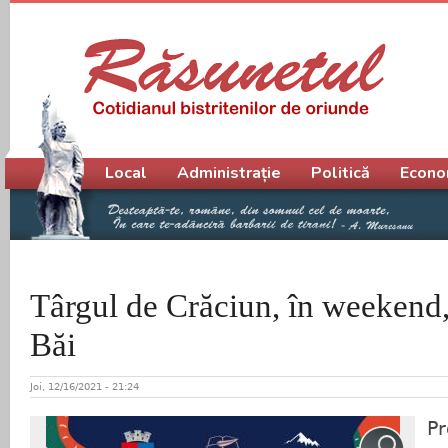
Meniu principal
Local
Administrație
Politică
Econo
Târgul de Crăciun, în weekend,
Băi
Joi, 12/16/2021 - 21:24
Pr