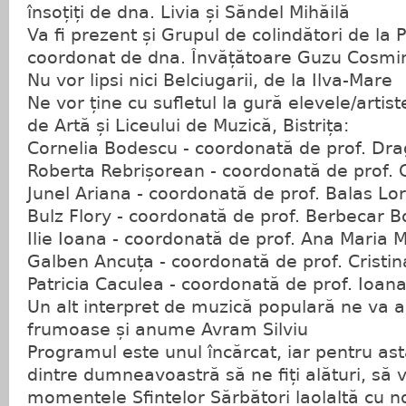
însoțiți de dna. Livia și Săndel Mihăilă
Va fi prezent și Grupul de colindători de la P
coordonat de dna. Învățătoare Guzu Cosmi
Nu vor lipsi nici Belciugarii, de la Ilva-Mare
Ne vor ține cu sufletul la gură elevele/artist
de Artă și Liceului de Muzică, Bistrița:
Cornelia Bodescu - coordonată de prof. Dra
Roberta Rebrișorean - coordonată de prof. C
Junel Ariana - coordonată de prof. Balas L
Bulz Flory - coordonată de prof. Berbecar 
Ilie Ioana - coordonată de prof. Ana Maria M
Galben Ancuța - coordonată de prof. Cristin
Patricia Caculea - coordonată de prof. Ioan
Un alt interpret de muzică populară ne va a
frumoase și anume Avram Silviu
Programul este unul încărcat, iar pentru as
dintre dumneavoastră să ne fiți alături, să 
momentele Sfintelor Sărbători laolaltă cu no