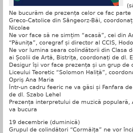
(
Ne bucurăm de prezența celor ce fac parte d
Greco-Catolice din Sângeorz-Băi, coordonați
Nicolae
Ne vor face să ne simțim “acasă”, cei din A
“Păunița”, coregraf și director al CCIS, Hod
Ne vor lumina seara colindătorii din Clasa 
ai Școlii de Artă, Bistrița, coordonați de dl.
Desigur își vor face prezența și un grup de c
Liceului Teoretic “Solomon Haliță”, coordon
Opriș Ana Maria
Într-un cadru feeric ne va găsi și Fanfara d
de dl. Szabo Lehel
Prezența interpretului de muzică populară, 
va bucura
19 decembrie (duminică)
Grupul de colindători “Cormăița” ne vor înc